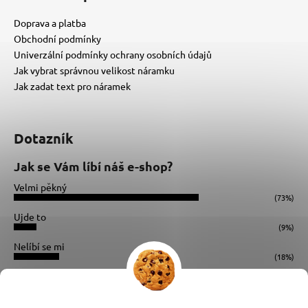
a
Doprava a platba
j
Obchodní podmínky
í
Univerzální podmínky ochrany osobních údajů
t
Jak vybrat správnou velikost náramku
?
Jak zadat text pro náramek
Dotazník
HLEDAT
Jak se Vám líbí náš e-shop?
Velmi pěkný
(73%)
D
Ujde to
(9%)
o
Nelíbí se mi
p
(18%)
o
Počet hlasů:
34
r
u