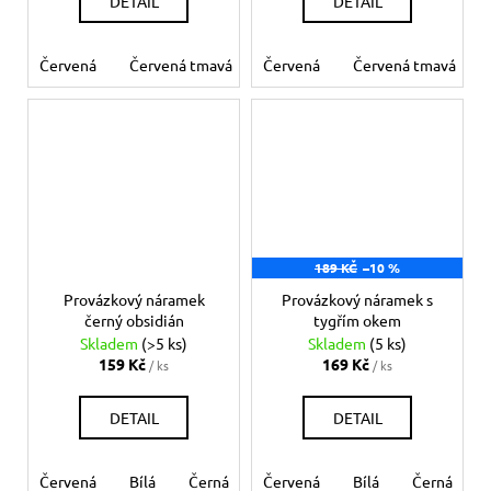
DETAIL
DETAIL
Červená
Červená tmavá
Červená
Bílá
Béžová
Červená tmavá
Šedá
Če
189 KČ
–10 %
Provázkový náramek
Provázkový náramek s
černý obsidián
tygřím okem
Skladem
(>5 ks)
Skladem
(5 ks)
159 Kč
169 Kč
/ ks
/ ks
DETAIL
DETAIL
Červená
Bílá
Černá
Růžová
Červená
Modrá světlá
Bílá
Černá
Mo