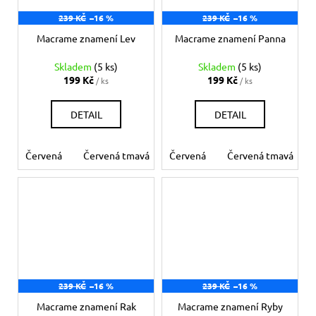
239 KČ
–16 %
239 KČ
–16 %
Macrame znamení Lev
Macrame znamení Panna
Skladem
(5 ks)
Skladem
(5 ks)
199 Kč
199 Kč
/ ks
/ ks
DETAIL
DETAIL
Červená
Červená tmavá
Červená
Bílá
Béžová
Červená tmavá
Šedá
Če
239 KČ
–16 %
239 KČ
–16 %
Macrame znamení Rak
Macrame znamení Ryby