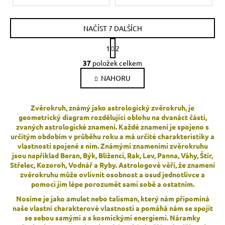
NAČÍST 7 DALŠÍCH
S
1
2
t
O
r
37
položek celkem
v
á
NAHORU
l
n
k
á
o
d
Zvěrokruh, známý jako astrologický zvěrokruh, je
v
a
geometrický diagram rozdělující oblohu na dvanáct částí,
á
c
zvaných astrologické znamení. Každé znamení je spojeno s
n
í
určitým obdobím v průběhu roku a má určité charakteristiky a
í
p
vlastnosti spojené s ním. Známými znameními zvěrokruhu
jsou například Beran, Býk, Blíženci, Rak, Lev, Panna, Váhy, Štír,
r
Střelec, Kozoroh, Vodnář a Ryby. Astrologové věří, že znamení
v
zvěrokruhu může ovlivnit osobnost a osud jednotlivce a
k
pomoci jim lépe porozumět sami sobě a ostatním.
y
Nosíme je jako amulet nebo talisman, který nám připomíná
v
naše vlastní charakterové vlastnosti a pomáhá nám se spojit
ý
se sebou samými a s kosmickými energiemi. Náramky
p