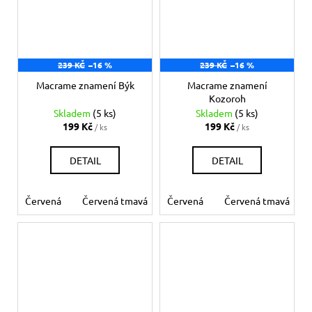
239 KČ
–16 %
239 KČ
–16 %
Macrame znamení Býk
Macrame znamení
Kozoroh
Skladem
(5 ks)
Skladem
(5 ks)
199 Kč
199 Kč
/ ks
/ ks
DETAIL
DETAIL
Červená
Červená tmavá
Červená
Bílá
Béžová
Červená tmavá
Šedá
Če