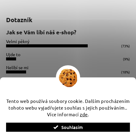
Dotazník
Jak se Vám líbí náš e-shop?
Velmi pěkný
(73%)
Ujde to
(9%)
Nelíbí se mi
(18%)
Počet hlasů:
34
Instagram
Tento web používá soubory cookie. Dalším procházením
tohoto webu vyjadřujete souhlas s jejich používáním..
Více informací
zde
.
Vytvořil Shoptet
Souhlasím
Copyright 2026
WUX
. Všechna práva vyhrazena.
Upravit
nastavení cookies