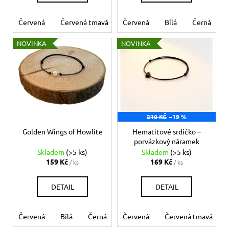
ů
Červená
Červená tmavá
Červená
Bílá
Béžová
Bílá
Šedá
Černá
Če
NOVINKA
NOVINKA
210 KČ
–19 %
Golden Wings of Howlite
Hematitové srdíčko –
porvázkový náramek
Skladem
(>5 ks)
Skladem
(>5 ks)
159 Kč
169 Kč
/ ks
/ ks
DETAIL
DETAIL
Červená
Bílá
Černá
Růžová
Červená
Modrá světlá
Červená tmavá
Mo