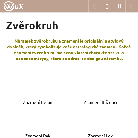
K
Přejít
Hledat
Nákup
M
Přihlášení
na
o
obsah
Zpět
Zpět
košík
š
Zvěrokruh
í
C
k
o
Náramek zvěrokruhu a znamení je originální a stylový
doplněk, který symbolizuje vaše astrologické znamení. Každé
p
znamení zvěrokruhu má svou vlastní charakteristiku a
o
osobnostní rysy, které se odrazí i v designu náramku.
t
ř
e
b
u
Znamení Beran
Znamení Blíženci
j
e
t
e
Znamení Rak
Znamení Lev
n