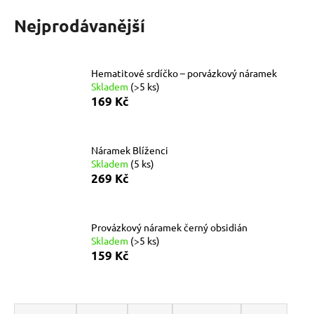
č
u
Nejprodávanější
j
e
m
Hematitové srdíčko – porvázkový náramek
e
Skladem
(>5 ks)
169 Kč
KABBALAH
ČERVENÝ
NÁRAMEK
Náramek Blíženci
73
Skladem
(5 ks)
Kč
269 Kč
Původně:
89
Kč
Provázkový náramek černý obsidián
Skladem
(>5 ks)
159 Kč
Ř