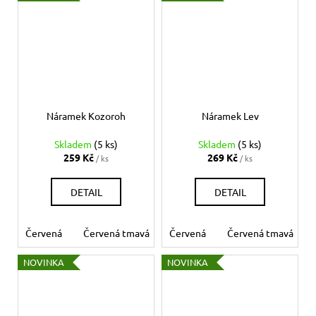
Náramek Kozoroh
Náramek Lev
Skladem
(5 ks)
Skladem
(5 ks)
259 Kč
269 Kč
/ ks
/ ks
DETAIL
DETAIL
Červená
Červená tmavá
Červená
Bílá
Béžová
Červená tmavá
Šedá
Če
NOVINKA
NOVINKA