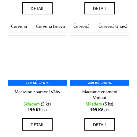
DETAIL
DETAIL
Červená
Červená tmavá
Červená
Bílá
Béžová
Červená tmavá
Šedá
Če
239 KČ
–16 %
239 KČ
–16 %
Macrame znamení Váhy
Macrame znamení
Vodnář
Skladem
(5 ks)
Skladem
(5 ks)
199 Kč
199 Kč
/ ks
/ ks
DETAIL
DETAIL