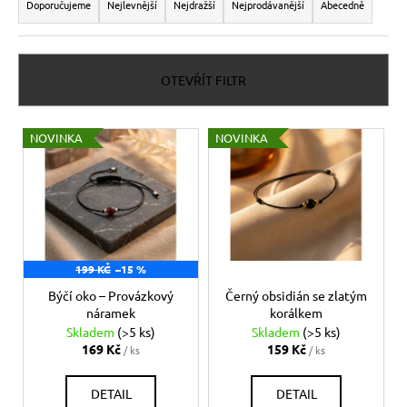
a
Doporučujeme
Nejlevnější
Nejdražší
Nejprodávanější
Abecedně
z
e
n
OTEVŘÍT FILTR
í
p
V
NOVINKA
NOVINKA
r
ý
o
p
d
i
u
s
k
p
t
199 KČ
–15 %
r
ů
o
Býčí oko – Provázkový
Černý obsidián se zlatým
náramek
korálkem
d
Skladem
(>5 ks)
Skladem
(>5 ks)
u
169 Kč
159 Kč
/ ks
/ ks
k
t
DETAIL
DETAIL