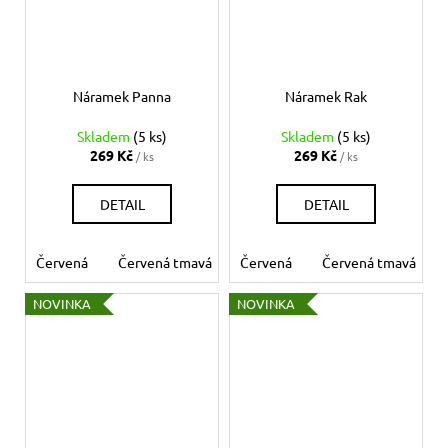
Náramek Panna
Náramek Rak
Skladem
(5 ks)
Skladem
(5 ks)
269 Kč
269 Kč
/ ks
/ ks
DETAIL
DETAIL
Červená
Červená tmavá
Červená
Bílá
Béžová
Červená tmavá
Šedá
Če
NOVINKA
NOVINKA