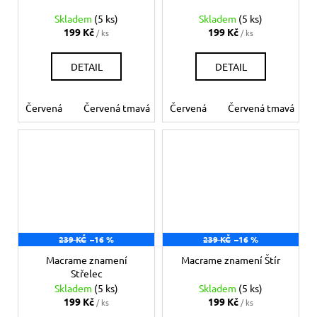
Skladem
(5 ks)
Skladem
(5 ks)
199 Kč
199 Kč
/ ks
/ ks
DETAIL
DETAIL
Červená
Červená tmavá
Červená
Bílá
Béžová
Červená tmavá
Šedá
Če
239 KČ
–16 %
239 KČ
–16 %
Macrame znamení
Macrame znamení Štír
Střelec
Skladem
(5 ks)
Skladem
(5 ks)
199 Kč
199 Kč
/ ks
/ ks