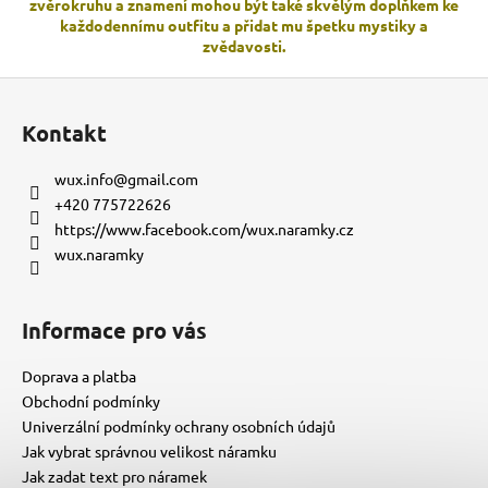
zvěrokruhu a znamení mohou být také skvělým doplňkem ke
i
každodennímu outfitu a přidat mu špetku mystiky a
s
zvědavosti.
u
Z
á
Kontakt
p
a
wux.info
@
gmail.com
t
+420 775722626
í
https://www.facebook.com/wux.naramky.cz
wux.naramky
Informace pro vás
Doprava a platba
Obchodní podmínky
Univerzální podmínky ochrany osobních údajů
Jak vybrat správnou velikost náramku
Jak zadat text pro náramek