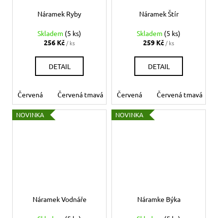
Náramek Ryby
Náramek Štír
Skladem
(5 ks)
Skladem
(5 ks)
256 Kč
259 Kč
/ ks
/ ks
DETAIL
DETAIL
Červená
Červená tmavá
Červená
Bílá
Béžová
Červená tmavá
Šedá
Če
NOVINKA
NOVINKA
Náramek Vodnáře
Náramke Býka