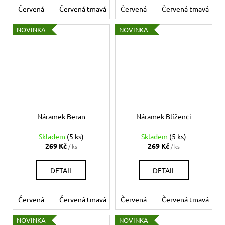
Červená
Červená tmavá
Červená
Bílá
Béžová
Červená tmavá
Šedá
Če
NOVINKA
NOVINKA
Náramek Beran
Náramek Blíženci
Skladem
(5 ks)
Skladem
(5 ks)
269 Kč
269 Kč
/ ks
/ ks
DETAIL
DETAIL
Červená
Červená tmavá
Červená
Bílá
Béžová
Červená tmavá
Šedá
Če
NOVINKA
NOVINKA