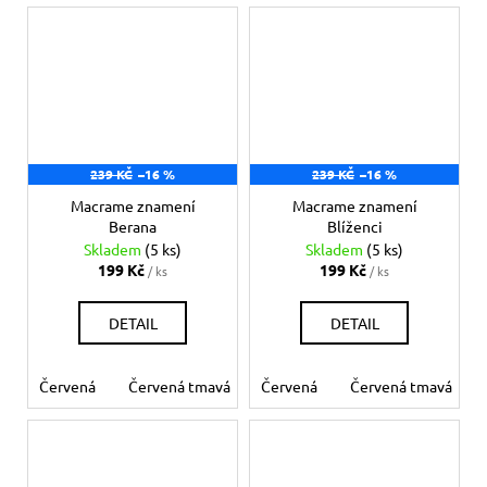
239 KČ
–16 %
239 KČ
–16 %
Macrame znamení
Macrame znamení
Berana
Blíženci
Skladem
(5 ks)
Skladem
(5 ks)
199 Kč
199 Kč
/ ks
/ ks
DETAIL
DETAIL
Červená
Červená tmavá
Červená
Bílá
Béžová
Červená tmavá
Šedá
Če