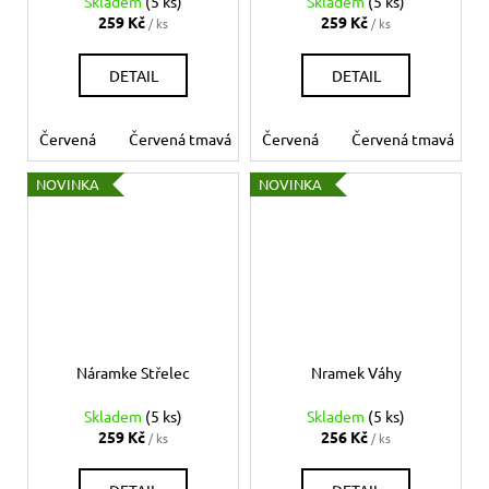
Skladem
(5 ks)
Skladem
(5 ks)
259 Kč
259 Kč
/ ks
/ ks
DETAIL
DETAIL
Červená
Červená tmavá
Červená
Bílá
Béžová
Červená tmavá
Šedá
Če
NOVINKA
NOVINKA
Náramke Střelec
Nramek Váhy
Skladem
(5 ks)
Skladem
(5 ks)
259 Kč
256 Kč
/ ks
/ ks