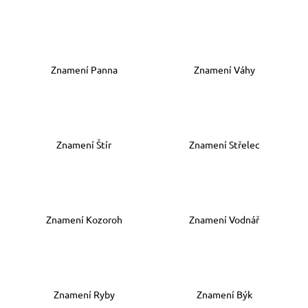
a
j
í
t
Znamení Panna
Znamení Váhy
?
Znamení Štír
Znamení Střelec
HLEDAT
D
Znamení Kozoroh
Znamení Vodnář
o
p
o
r
u
Znamení Ryby
Znamení Býk