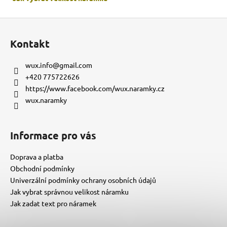
Z
á
Kontakt
p
a
wux.info
@
gmail.com
t
+420 775722626
í
https://www.facebook.com/wux.naramky.cz
wux.naramky
Informace pro vás
Doprava a platba
Obchodní podmínky
Univerzální podmínky ochrany osobních údajů
Jak vybrat správnou velikost náramku
Jak zadat text pro náramek