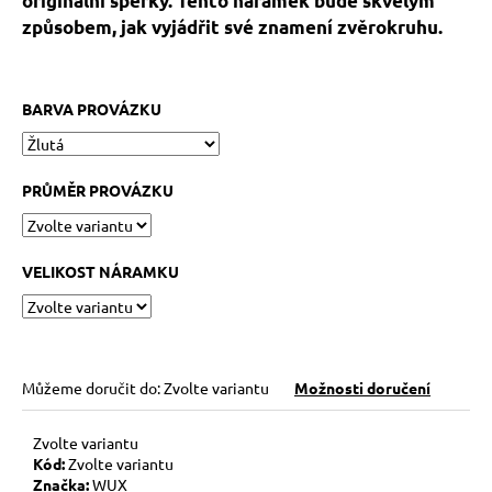
originální šperky. Tento náramek bude skvělým
č
u
způsobem, jak vyjádřit své znamení zvěrokruhu.
j
e
m
BARVA PROVÁZKU
e
KABBALAH
PRŮMĚR PROVÁZKU
ČERVENÝ
NÁRAMEK
73
VELIKOST NÁRAMKU
Kč
Původně:
89
Kč
Můžeme doručit do:
Zvolte variantu
Možnosti doručení
Zvolte variantu
Kód:
Zvolte variantu
Značka:
WUX