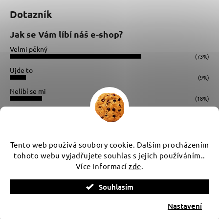
Dotazník
Jak se Vám líbí náš e-shop?
Velmi pěkný
(73%)
Ujde to
(9%)
Nelíbí se mi
(18%)
Počet hlasů:
34
Instagram
Tento web používá soubory cookie. Dalším procházením
tohoto webu vyjadřujete souhlas s jejich používáním..
Více informací
zde
.
Vytvořil Shoptet
Souhlasím
Copyright 2026
WUX
. Všechna práva vyhrazena.
Upravit
nastavení cookies
Nastavení