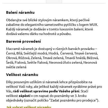
Balení náramku
Obdarujte své blízké stylovým náramkem, který pečlivě
zabalíme do elegantního sametového pytlíčku s logem WUX.
Každý náramek je dodáván v tomto luxusním balení, které
dodává vašemu dárku na hodnotě a půvabu.
Barevné provedení
Macramé náramek je dostupný v různých barvách provázku –
Černá, Bílá, Světlejší modrá, Modrá, Červená, Tmavě červená,
Okrová, Růžová, Zelená, Tmavě zelená, Tmavší hnědá, Béžová,
Šedá, Fialová, Světle fialová, Neonová žluto zelená, Neonová
světle zelená
Velikost náramku
Díky posuvným uzlíkům si náramek lehce přizpůsobíte na
velikost Vaší ruky,
ale jelikož každý náramek vyrábíme právě pro
Vás,
rádi velikost upravíme podle Vašeho přání
. Stačí
velikost
zápěstí
v cm napsat do poznámky ve 3. kroku
objednávky (označit políčko "Zadat poznámku pro prodejce").
Jak vybrat velikost
náramku