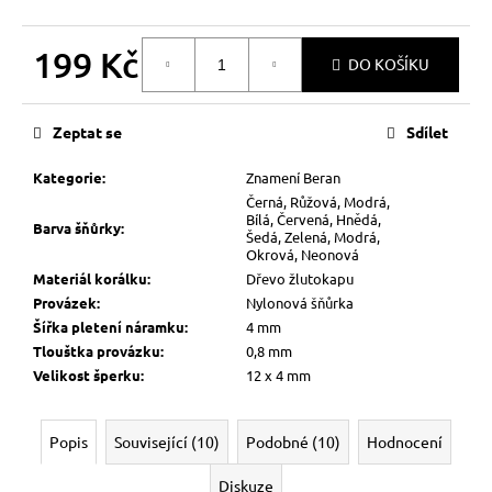
199 Kč
DO KOŠÍKU
Měrná
cena:
Zeptat se
Sdílet
Kategorie
:
Znamení Beran
Černá, Růžová, Modrá,
Bílá, Červená, Hnědá,
Barva šňůrky
:
Šedá, Zelená, Modrá,
Okrová, Neonová
Materiál korálku
:
Dřevo žlutokapu
Provázek
:
Nylonová šňůrka
Šířka pletení náramku
:
4 mm
Tlouštka provázku
:
0,8 mm
Velikost šperku
:
12 x 4 mm
Popis
Související (10)
Podobné (10)
Hodnocení
Diskuze