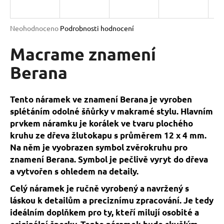
a
j
Průměrné
Neohodnoceno
Podrobnosti hodnocení
í
hodnocení
produktu
Macrame znamení
t
je
?
0,0
Berana
z
5
hvězdiček.
Tento náramek ve znamení Berana je vyroben
splétáním odolné šňůrky v makramé stylu. Hlavním
HLEDAT
prvkem náramku je korálek ve tvaru plochého
kruhu ze dřeva žlutokapu s průměrem 12 x 4 mm.
Na něm je vyobrazen symbol zvěrokruhu pro
D
znamení Berana. Symbol je pečlivě vyryt do dřeva
o
a vytvořen s ohledem na detaily.
p
Celý náramek je ručně vyrobený a navržený s
o
láskou k detailům a preciznímu zpracování. Je tedy
r
ideálním doplňkem pro ty, kteří milují osobité a
u