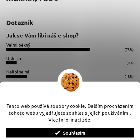
Dotazník
Jak se Vám líbí náš e-shop?
Velmi pěkný
(73%)
Ujde to
(9%)
Nelíbí se mi
(18%)
Počet hlasů:
34
Instagram
Tento web používá soubory cookie. Dalším procházením
tohoto webu vyjadřujete souhlas s jejich používáním..
Více informací
zde
.
Vytvořil Shoptet
Souhlasím
Copyright 2026
WUX
. Všechna práva vyhrazena.
Upravit