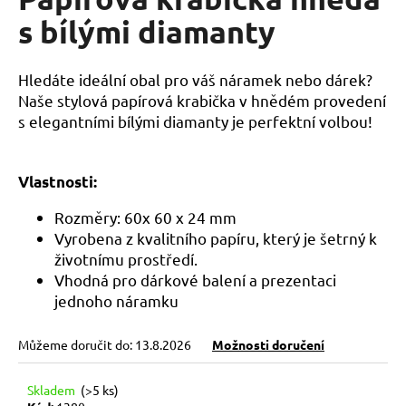
je
a
0,0
s bílými diamanty
z
j
5
í
hvězdiček.
Hledáte ideální obal pro váš náramek nebo dárek?
t
Naše stylová papírová krabička v hnědém provedení
?
s elegantními bílými diamanty je perfektní volbou!
Vlastnosti:
HLEDAT
Rozměry:
60x 60 x 24 mm
Vyrobena z kvalitního papíru, který je šetrný k
životnímu prostředí.
Vhodná pro dárkové balení a prezentaci
D
jednoho náramku
o
p
Můžeme doručit do:
13.8.2026
Možnosti doručení
o
r
u
Skladem
(>5 ks)