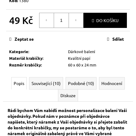
č
Kód:
1380
u
j
49 Kč
e
DO KOŠÍKU
m
Měrná
e
cena:
Zeptat se
Sdílet
KABBALAH
Kategorie
:
Dárkové balení
FIVE
Materiál krabičky
:
Kvalitní papí
SILVER
Rozměr krabičky
:
60 x 60 x 24 mm
119
Kč
Původně:
Popis
Související (10)
Podobné (10)
Hodnocení
149
Kč
Diskuze
Rádi bychom Vám nabídli možnost personalizace balení Vaší
objednávky. Pokud nám v poznámce při objednávce
napíšete, který náramek z Vaší objednávky si přejete zabalit
do konkrétní krabičky, my se postaráme o to, aby byl tento
náramek originálně zabalený právě ve Vámi vybrané