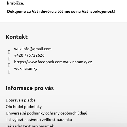
krabičce.
Děkujeme za Vaši důvěru a těšíme se na Vaši spokojenost!
Z
á
Kontakt
p
a
wux.info
@
gmail.com
t
+420 775722626
í
https://www.facebook.com/wux.naramky.cz
wux.naramky
Informace pro vás
Doprava a platba
Obchodní podmínky
Univerzální podmínky ochrany osobních údajů
Jak vybrat správnou velikost náramku
Jak zadat text pro náramek