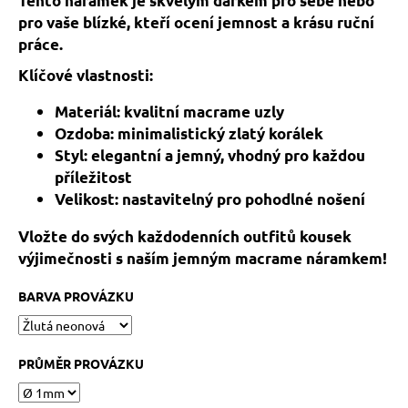
Tento náramek je skvělým dárkem pro sebe nebo
č
u
pro vaše blízké, kteří ocení jemnost a krásu ruční
j
práce.
e
Klíčové vlastnosti:
m
e
Materiál: kvalitní macrame uzly
Ozdoba: minimalistický zlatý korálek
HEMATITOVÉ
Styl: elegantní a jemný, vhodný pro každou
SRDÍČKO
příležitost
–
Velikost: nastavitelný pro pohodlné nošení
PORVÁZKOVÝ
NÁRAMEK
Vložte do svých každodenních outfitů kousek
169
výjimečnosti s naším jemným macrame náramkem!
Kč
Původně:
210
BARVA PROVÁZKU
Kč
PRŮMĚR PROVÁZKU