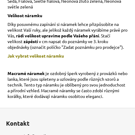
Šedá, Fialová, Světle fialová, Neonová žluto zelená, Neonová
světle zelená
Velikost náramku
Díky posuvnému zapínání si náramek lehce přizpůsobíte na
velikost Vaší ruky,
ale jelikož každý náramek vyrábíme právě pro
Vás,
rádi velikost upravíme podle Vašeho přání
. Stačí
velikost
zápěstí
v cm napsat do poznámky ve 3. kroku
objednávky (označit políčko "Zadat poznámku pro prodejce").
Jak vybrat velikost
náramku
Macramé náramek
je ozdobný šperk vyrobený z provázků nebo
lanka, které jsou spleteny a uzlovány podle různých vzorů a
technik. Tento typ náramku je oblíbený pro svou jednoduchost
a přírodní vzhled. Macramé náramky se často zdobí různými
korálky, které dodávají náramku osobitou eleganci.
Z
á
Kontakt
p