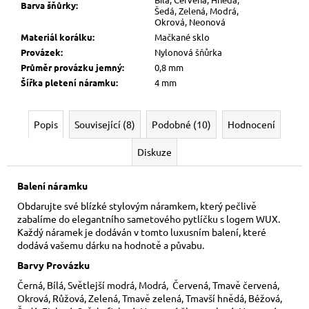
Barva šňůrky
:
Šedá, Zelená, Modrá,
Okrová, Neonová
Materiál korálku
:
Mačkané sklo
Provázek
:
Nylonová šňůrka
Průměr provázku jemný
:
0,8 mm
Šířka pletení náramku
:
4 mm
Popis
Související (8)
Podobné (10)
Hodnocení
Diskuze
Balení náramku
Obdarujte své blízké stylovým náramkem, který pečlivě
zabalíme do elegantního sametového pytlíčku s logem WUX.
Každý náramek je dodáván v tomto luxusním balení, které
dodává vašemu dárku na hodnotě a půvabu.
Barvy Provázku
Černá, Bílá, Světlejší modrá, Modrá, Červená, Tmavě červená,
Okrová, Růžová, Zelená, Tmavě zelená, Tmavší hnědá, Béžová,