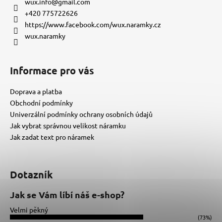
a
wux.info
@
gmail.com
t
+420 775722626
í
https://www.facebook.com/wux.naramky.cz
wux.naramky
Informace pro vás
Doprava a platba
Obchodní podmínky
Univerzální podmínky ochrany osobních údajů
Jak vybrat správnou velikost náramku
Jak zadat text pro náramek
Dotazník
Jak se Vám líbí náš e-shop?
Velmi pěkný
(73%)