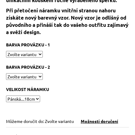
unikátním kouskem ručně vyráběného šperku.
č
u
Při přetočení náramku vnitřní stranou nahoru
j
získáte nový barevný vzor. Nový vzor je odlišný od
e
původního a přináší tak do vašeho outfitu zajímavý
m
a svěží design.
e
BARVA PROVÁZKU - 1
KABBALAH
FIVE
SILVER
BARVA PROVÁZKU - 2
119
Kč
Původně:
149
VELIKOST NÁRAMKU
Kč
Můžeme doručit do:
Zvolte variantu
Možnosti doručení