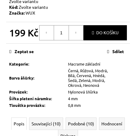
Zvolte variantu
Kód:
Zvolte variantu
Značka:
WUX
199 Kč
DO KOŠÍKU
Měrná
cena:
Zeptat se
Sdílet
Kategorie
:
Macrame základní
Černá, Růžová, Modrá,
Bílá, Červená, Hnědá,
Barva šňůrky
:
Šedá, Zelená, Modrá,
Okrová, Neonová
Provázek
:
Nylonová šňůrka
Šířka pletení náramku
:
4 mm
Tlouštka provázku
:
0,8 mm
Popis
Související (10)
Podobné (10)
Hodnocení
Diskuze