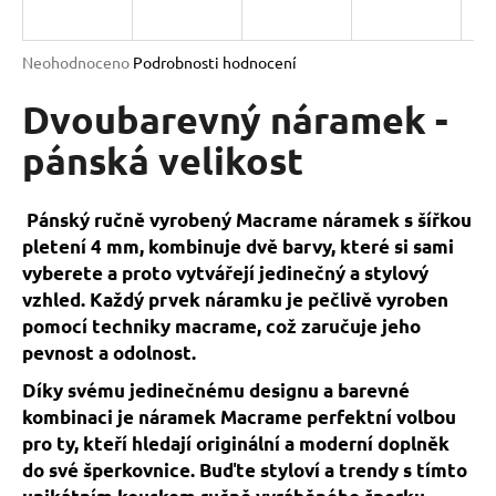
a
j
Průměrné
Neohodnoceno
Podrobnosti hodnocení
í
hodnocení
produktu
Dvoubarevný náramek -
t
je
?
0,0
pánská velikost
z
5
hvězdiček.
Pánský ručně vyrobený Macrame náramek s šířkou
pletení 4 mm, kombinuje dvě barvy, které si sami
HLEDAT
vyberete a proto vytvářejí jedinečný a stylový
vzhled. Každý prvek náramku je pečlivě vyroben
pomocí techniky macrame, což zaručuje jeho
D
pevnost a odolnost.
o
Díky svému jedinečnému designu a barevné
p
kombinaci je náramek Macrame perfektní volbou
o
pro ty, kteří hledají originální a moderní doplněk
r
do své šperkovnice. Buďte styloví a trendy s tímto
u