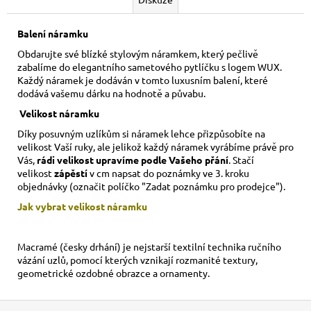
Balení náramku
Obdarujte své blízké stylovým náramkem, který pečlivě
zabalíme do elegantního sametového pytlíčku s logem WUX.
Každý náramek je dodáván v tomto luxusním balení, které
dodává vašemu dárku na hodnotě a půvabu.
Velikost náramku
Díky posuvným uzlíkům si náramek lehce přizpůsobíte na
velikost Vaší ruky,
ale jelikož každý náramek vyrábíme právě pro
Vás,
rádi velikost upravíme podle Vašeho přání
. Stačí
velikost
zápěstí
v cm napsat do poznámky ve 3. kroku
objednávky (označit políčko "Zadat poznámku pro prodejce").
Jak vybrat velikost
náramku
Macramé (česky drhání) je nejstarší textilní technika ručního
vázání uzlů, pomocí kterých vznikají rozmanité textury,
geometrické ozdobné obrazce a ornamenty.
Z