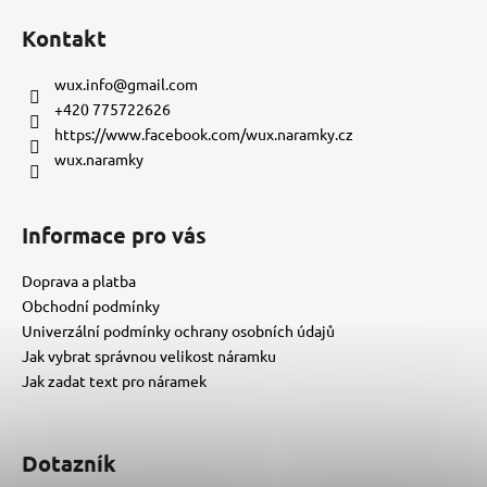
á
Kontakt
p
a
wux.info
@
gmail.com
t
+420 775722626
í
https://www.facebook.com/wux.naramky.cz
wux.naramky
Informace pro vás
Doprava a platba
Obchodní podmínky
Univerzální podmínky ochrany osobních údajů
Jak vybrat správnou velikost náramku
Jak zadat text pro náramek
Dotazník