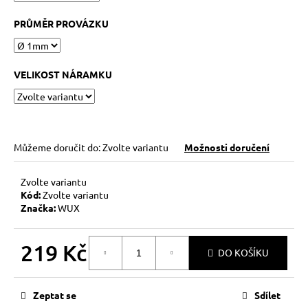
č
u
PRŮMĚR PROVÁZKU
j
e
m
VELIKOST NÁRAMKU
e
KABBALAH
FIVE
SILVER
Můžeme doručit do:
Zvolte variantu
Možnosti doručení
119
Kč
Zvolte variantu
Původně:
149
Kód:
Zvolte variantu
Kč
Značka:
WUX
219 Kč
DO KOŠÍKU
Měrná
cena:
Zeptat se
Sdílet