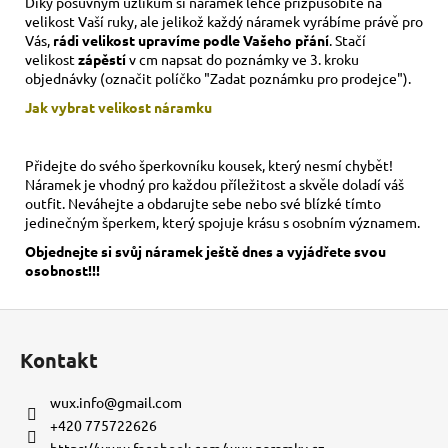
Díky posuvným uzlíkům si náramek lehce přizpůsobíte na
velikost Vaší ruky,
ale jelikož každý náramek vyrábíme právě pro
Vás,
rádi velikost upravíme podle Vašeho přání
. Stačí
velikost
zápěstí
v cm napsat do poznámky ve 3. kroku
objednávky (označit políčko "Zadat poznámku pro prodejce").
Jak vybrat velikost
náramku
Přidejte do svého šperkovníku kousek, který nesmí chybět!
Náramek je vhodný pro každou příležitost a skvěle doladí váš
outfit. Neváhejte a obdarujte sebe nebo své blízké tímto
jedinečným šperkem, který spojuje krásu s osobním významem.
Objednejte si svůj náramek ještě dnes a vyjádřete svou
osobnost!!!
Z
á
Kontakt
p
a
wux.info
@
gmail.com
t
+420 775722626
https://www.facebook.com/wux.naramky.cz