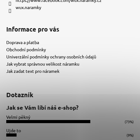
í
wux.naramky
Informace pro vás
Doprava a platba
Obchodní podmínky
Univerzální podmínky ochrany osobních údajů
Jak vybrat správnou velikost náramku
Jak zadat text pro náramek
Dotazník
Jak se Vám líbí náš e-shop?
Velmi pěkný
(73%)
Ujde to
(9%)