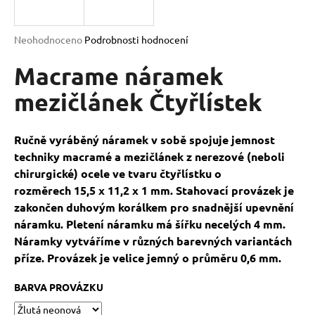
a
j
Průměrné
Neohodnoceno
Podrobnosti hodnocení
í
hodnocení
produktu
Macrame náramek
t
je
?
0,0
mezičlánek Čtyřlístek
z
5
hvězdiček.
Ručně vyráběný náramek v sobě spojuje jemnost
techniky macramé a
m
ezičlánek z nerezové (neboli
HLEDAT
chirurgické) ocele ve tvaru čtyřlístku o
rozměrech 15,5 x 11,2 x 1 mm.
Stahovací provázek je
zakončen duhovým korálkem pro snadnější upevnění
D
náramku.
Pletení náramku má šířku necelých 4 mm.
o
Náramky vytváříme v různých barevných variantách
p
příze. Provázek je velice jemný o průměru 0,6 mm.
o
r
BARVA PROVÁZKU
u