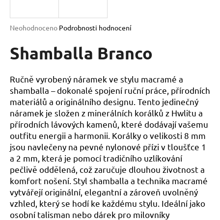
a
j
Průměrné
Neohodnoceno
Podrobnosti hodnocení
í
hodnocení
produktu
Shamballa Branco
t
je
?
0,0
z
Ručně vyrobený náramek ve stylu macramé a
5
shamballa – dokonalé spojení ruční práce, přírodních
hvězdiček.
materiálů a originálního designu. Tento jedinečný
náramek je složen z minerálních korálků z Hwlitu a
HLEDAT
přírodních lávových kamenů, které dodávají vašemu
outfitu energii a harmonii. Korálky o velikosti 8 mm
jsou navlečeny na pevné nylonové přízi v tloušťce 1
D
a 2 mm, která je pomocí tradičního uzlíkování
o
pečlivě oddělená, což zaručuje dlouhou životnost a
p
komfort nošení. Styl shamballa a technika macramé
o
vytvářejí originální, elegantní a zároveň uvolněný
r
vzhled, který se hodí ke každému stylu. Ideální jako
u
osobní talisman nebo dárek pro milovníky