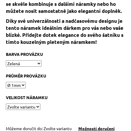
č
se skvěle kombinuje s dalšími náramky nebo ho
u
můžete nosit samostatně jako elegantní doplněk.
j
e
Díky své univerzálnosti a nadčasovému designu je
m
tento náramek ideálním dárkem pro vás nebo vaše
e
blízké. Přidejte dotek elegance do svého šatníku s
tímto kouzelným pleteným náramkem!
KABBALAH
BARVA PROVÁZKU
STŘÍBRNÝ
KROUŽEK
AG925
129
PRŮMĚR PROVÁZKU
Kč
VELIKOST NÁRAMKU
Můžeme doručit do:
Zvolte variantu
Možnosti doručení