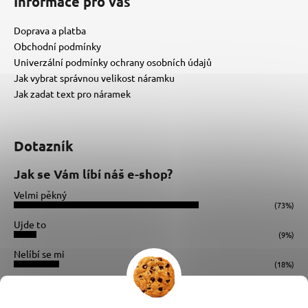
Informace pro vás
Doprava a platba
Obchodní podmínky
Univerzální podmínky ochrany osobních údajů
Jak vybrat správnou velikost náramku
Jak zadat text pro náramek
Dotazník
Jak se Vám líbí náš e-shop?
Velmi pěkný
(73%)
Ujde to
(9%)
Nelíbí se mi
(18%)
Počet hlasů:
34