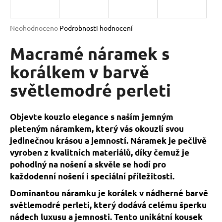
a
j
Průměrné
Neohodnoceno
Podrobnosti hodnocení
í
hodnocení
produktu
Macramé náramek s
t
je
?
0,0
korálkem v barvě
z
světlemodré perleti
5
hvězdiček.
HLEDAT
Objevte kouzlo elegance s naším jemným
pleteným náramkem, který vás okouzlí svou
jedinečnou krásou a jemností. Náramek je pečlivě
vyroben z kvalitních materiálů, díky čemuž je
D
pohodlný na nošení a skvěle se hodí pro
o
každodenní nošení i speciální příležitosti.
p
o
Dominantou náramku je korálek v nádherné barvě
r
světlemodré perleti, který dodává celému šperku
u
nádech luxusu a jemnosti. Tento unikátní kousek