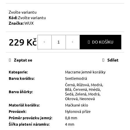
Zvolte variantu
Kód:
Zvolte variantu
Značka:
WUX
229 Kč
DO KOŠÍKU
Měrná
cena:
Zeptat se
Sdílet
Kategorie
:
Macrame jemné korálky
Barva korálku
:
Svetlemodrá
Černá, Růžová, Modrá,
Bílá, Červená, Hnědá,
Barva šňůrky
:
Šedá, Zelená, Modrá,
Okrová, Neonová
Materiál korálku
:
Mačkané sklo
Provázek
:
Nylonová příze
Průměr provázku jemný
:
0,8 mm
Šířka pletení náramku
:
4 mm