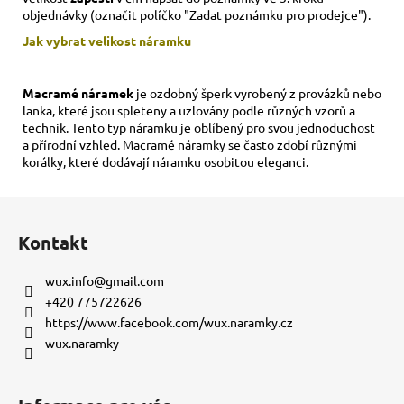
objednávky (označit políčko "Zadat poznámku pro prodejce").
Jak vybrat velikost
náramku
Macramé náramek
je ozdobný šperk vyrobený z provázků nebo
lanka, které jsou spleteny a uzlovány podle různých vzorů a
technik. Tento typ náramku je oblíbený pro svou jednoduchost
a přírodní vzhled. Macramé náramky se často zdobí různými
korálky, které dodávají náramku osobitou eleganci.
Z
á
Kontakt
p
a
wux.info
@
gmail.com
t
+420 775722626
í
https://www.facebook.com/wux.naramky.cz
wux.naramky