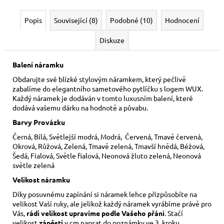
Popis
Související (8)
Podobné (10)
Hodnocení
Diskuze
Balení náramku
Obdarujte své blízké stylovým náramkem, který pečlivě
zabalíme do elegantního sametového pytlíčku s logem WUX.
Každý náramek je dodáván v tomto luxusním balení, které
dodává vašemu dárku na hodnotě a půvabu.
Barvy Provázku
Černá, Bílá, Světlejší modrá, Modrá, Červená, Tmavě červená,
Okrová, Růžová, Zelená, Tmavě zelená, Tmavší hnědá, Béžová,
Šedá, Fialová, Světle fialová, Neonová žluto zelená, Neonová
světle zelená
Velikost náramku
Díky posuvnému zapínání si náramek lehce přizpůsobíte na
velikost Vaší ruky,
ale jelikož každý náramek vyrábíme právě pro
Vás,
rádi velikost upravíme podle Vašeho přání
. Stačí
velikost
zápěstí
v cm napsat do poznámky ve 3. kroku