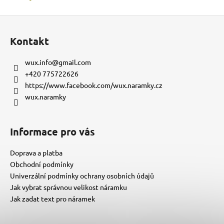
Z
á
Kontakt
p
a
wux.info
@
gmail.com
t
+420 775722626
í
https://www.facebook.com/wux.naramky.cz
wux.naramky
Informace pro vás
Doprava a platba
Obchodní podmínky
Univerzální podmínky ochrany osobních údajů
Jak vybrat správnou velikost náramku
Jak zadat text pro náramek