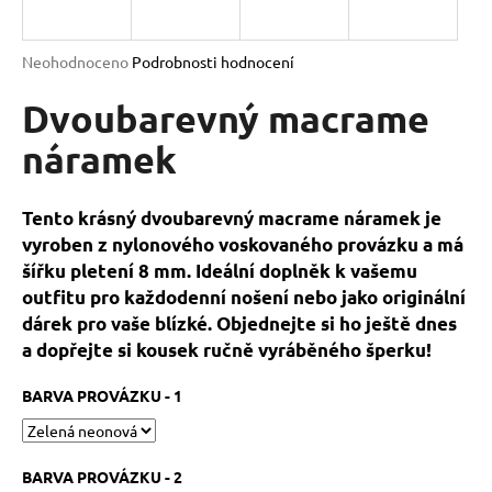
a
j
Průměrné
Neohodnoceno
Podrobnosti hodnocení
í
hodnocení
produktu
Dvoubarevný macrame
t
je
?
0,0
náramek
z
5
hvězdiček.
Tento krásný dvoubarevný macrame náramek je
vyroben z nylonového voskovaného provázku a má
HLEDAT
šířku pletení 8 mm. Ideální doplněk k vašemu
outfitu pro každodenní nošení nebo jako originální
dárek pro vaše blízké. Objednejte si ho ještě dnes
D
a dopřejte si kousek ručně vyráběného šperku!
o
p
BARVA PROVÁZKU - 1
o
r
u
BARVA PROVÁZKU - 2