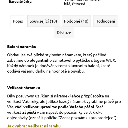
Barva šňůrky
:
bílá, červená
Popis
Související (10)
Podobné (10)
Hodnocení
Diskuze
Balení náramku
Obdarujte své blízké stylovým náramkem, který pečlivě
zabalíme do elegantního sametového pytlíčku s logem WUX.
Každý náramek je dodáván v tomto luxusním balení, které
dodává vašemu dárku na hodnotě a půvabu.
Velikost náramku
Díky posuvným uzlíkům si náramek lehce přizpůsobíte na
velikost Vaší ruky,
ale jelikož každý náramek vyrábíme právě pro
Vás,
rádi velikost upravíme podle Vašeho přání
. Stačí
velikost
zápěstí
v cm napsat do poznámky ve 3. kroku
objednávky (označit políčko "Zadat poznámku pro prodejce").
Jak vybrat velikost
náramku