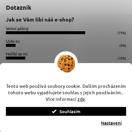
Dotazník
Jak se Vám líbí náš e-shop?
Velmi pěkný
(73%)
Ujde to
(9%)
Nelíbí se mi
(18%)
Počet hlasů:
34
Instagram
Tento web používá soubory cookie. Dalším procházením
tohoto webu vyjadřujete souhlas s jejich používáním..
Více informací
zde
.
Vytvořil Shoptet
Souhlasím
Copyright 2026
WUX
. Všechna práva vyhrazena.
Upravit
nastavení cookies
Nastavení