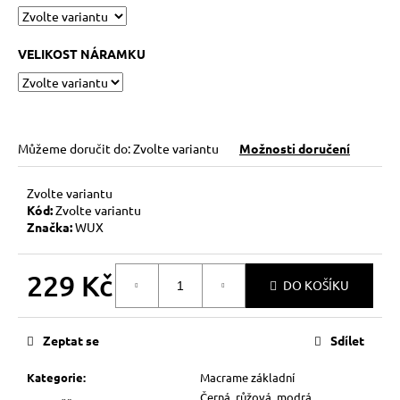
č
u
j
VELIKOST NÁRAMKU
e
m
e
Můžeme doručit do:
Zvolte variantu
Možnosti doručení
KABBALAH
STŘÍBRNÝ
KROUŽEK
Zvolte variantu
AG925
Kód:
Zvolte variantu
129
Značka:
WUX
Kč
229 Kč
DO KOŠÍKU
Měrná
cena:
Zeptat se
Sdílet
Kategorie
:
Macrame základní
Černá, růžová, modrá,