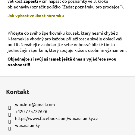
velikost
zápěstí
v cm napsat do poznámky ve 3. kroku
objednávky (označit políčko "Zadat poznámku pro prodejce").
Jak vybrat velikost
náramku
Přidejte do svého šperkovníku kousek, který nesmí chybět!
Náramek je vhodný pro každou příležitost a skvěle doladí váš
outfit. Neváhejte a obdarujte sebe nebo své blízké tímto
jedinečným šperkem, který spojuje krásu s osobním významem.
Objednejte si svůj náramek ještě dnes a vyjádřete svou
osobnost!!!
Z
á
Kontakt
p
a
wux.info
@
gmail.com
t
+420 775722626
í
https://www.facebook.com/wux.naramky.cz
wux.naramky