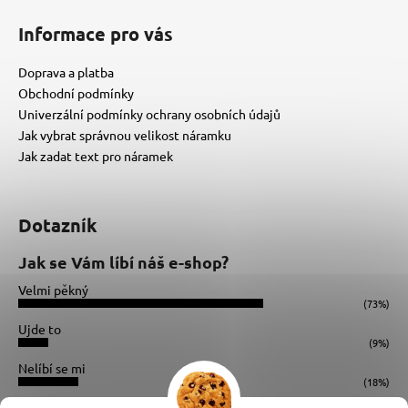
Informace pro vás
Doprava a platba
Obchodní podmínky
Univerzální podmínky ochrany osobních údajů
Jak vybrat správnou velikost náramku
Jak zadat text pro náramek
Dotazník
Jak se Vám líbí náš e-shop?
Velmi pěkný
(73%)
Ujde to
(9%)
Nelíbí se mi
(18%)
Počet hlasů:
34