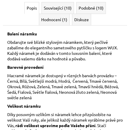
Popis
Související (10)
Podobné (10)
Hodnocení (1)
Diskuze
Balení náramku
Obdarujte své blízké stylovým náramkem, který pečlivě
zabalíme do elegantního sametového pytlíčku s logem WUX.
Každý náramek je dodáván v tomto luxusním balení, které
dodává vašemu dárku na hodnotě a půvabu.
Barevné provedení
Macramé náramek je dostupný v různých barvách provázku –
Černá, Bílá, Světlejší modrá, Modrá, Červená, Tmavě červená,
Okrová, Růžová, Zelená, Tmavě zelená, Tmavší hnědá, Béžová,
Šedá, Fialová, Světle fialová, Neonová žluto zelená, Neonová
světle zelená
Velikost náramku
Díky posuvným uzlíkům si náramek lehce přizpůsobíte na
velikost Vaší ruky,
ale jelikož každý náramek vyrábíme právě pro
Vás,
rádi velikost upravíme podle Vašeho přání
. Stačí