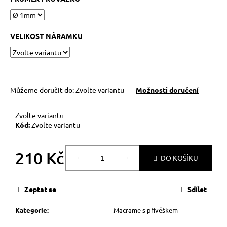
č
u
j
e
VELIKOST NÁRAMKU
m
e
KABBALAH
Můžeme doručit do:
Zvolte variantu
Možnosti doručení
ČERVENÝ
NÁRAMEK
Zvolte variantu
73
Kód:
Zvolte variantu
Kč
Původně:
89
Kč
210 Kč
DO KOŠÍKU
Měrná
cena:
Zeptat se
Sdílet
Kategorie
:
Macrame s přívěškem