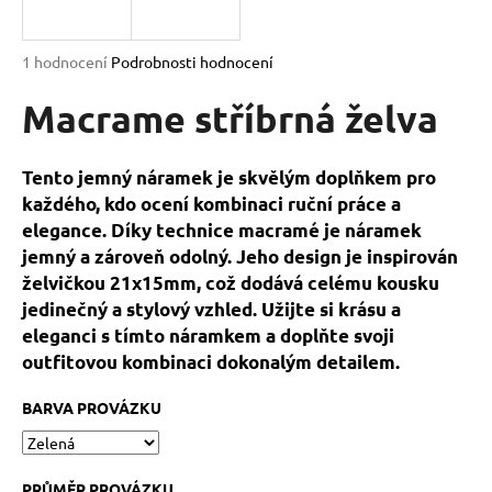
a
j
Průměrné
1 hodnocení
Podrobnosti hodnocení
í
hodnocení
produktu
Macrame stříbrná želva
t
je
?
5,0
z
Tento jemný náramek je skvělým doplňkem pro
5
každého, kdo ocení kombinaci ruční práce a
hvězdiček.
elegance. Díky technice macramé je náramek
jemný a zároveň odolný. Jeho design je inspirován
HLEDAT
želvičkou 21x15mm, což dodává celému kousku
jedinečný a stylový vzhled. Užijte si krásu a
eleganci s tímto náramkem a doplňte svoji
D
outfitovou kombinaci dokonalým detailem.
o
p
BARVA PROVÁZKU
o
r
u
PRŮMĚR PROVÁZKU