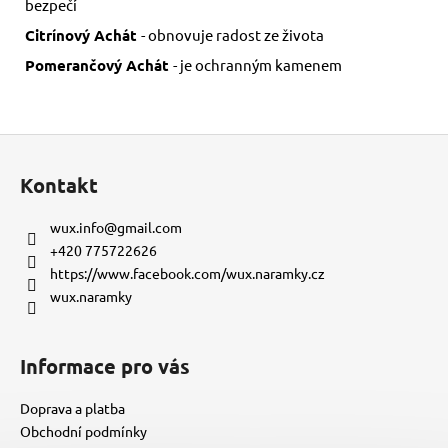
bezpečí
Citrínový Achát
- obnovuje radost ze života
Pomerančový Achát
- je ochranným kamenem
Z
á
Kontakt
p
a
wux.info
@
gmail.com
t
+420 775722626
í
https://www.facebook.com/wux.naramky.cz
wux.naramky
Informace pro vás
Doprava a platba
Obchodní podmínky