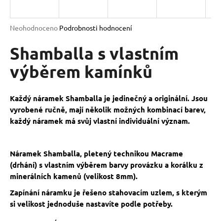
a
j
Průměrné
Neohodnoceno
Podrobnosti hodnocení
í
hodnocení
produktu
Shamballa s vlastním
t
je
?
0,0
výběrem kamínků
z
5
hvězdiček.
Každý náramek Shamballa je jedinečný a originální. Jsou
vyrobené ručně, mají několik možných kombinací barev,
HLEDAT
každý náramek má svůj vlastní individuální význam.
Náramek Shamballa, pletený technikou Macrame
D
(drhání) s vlastním výběrem barvy provázku a korálku z
o
minerálních kamenů (velikost 8mm).
p
o
Zapínání náramku je řešeno stahovacím uzlem, s kterým
r
si velikost jednoduše nastavíte podle potřeby.
u