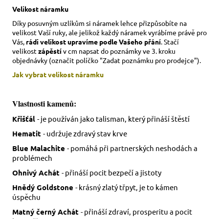
Velikost náramku
Díky posuvným uzlíkům si náramek lehce přizpůsobíte na
velikost Vaší ruky,
ale jelikož každý náramek vyrábíme právě pro
Vás,
rádi velikost upravíme podle Vašeho přání
. Stačí
velikost
zápěstí
v cm napsat do poznámky ve 3. kroku
objednávky (označit políčko "Zadat poznámku pro prodejce").
Jak vybrat velikost
náramku
Vlastnosti kamenů:
Křišťál
-
je používán jako talisman, který přináší štěstí
Hematit
- udržuje zdravý stav krve
Blue Malachite
- pomáhá při partnerských neshodách a
problémech
Ohnivý Achát
- přináší pocit bezpečí a jistoty
Hnědý Goldstone
- krásný zlatý třpyt, je to kámen
úspěchu
Matný černý Achát
- přináší zdraví, prosperitu a pocit