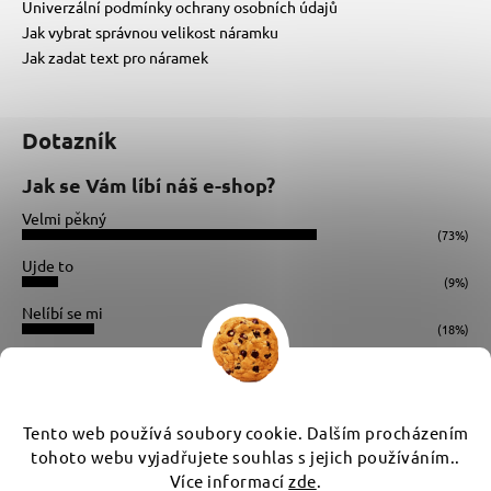
Univerzální podmínky ochrany osobních údajů
Jak vybrat správnou velikost náramku
Jak zadat text pro náramek
Dotazník
Jak se Vám líbí náš e-shop?
Velmi pěkný
(73%)
Ujde to
(9%)
Nelíbí se mi
(18%)
Počet hlasů:
34
Instagram
Tento web používá soubory cookie. Dalším procházením
tohoto webu vyjadřujete souhlas s jejich používáním..
Více informací
zde
.