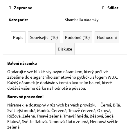
cena:
Zeptat se
Sdílet
Kategorie
:
Shamballa náramky
Popis
Související (10)
Podobné (10)
Hodnocení
Diskuze
Balení náramku
Obdarujte své blízké stylovým náramkem, který pečlivě
zabalíme do elegantního sametového pytlíčku s logem WUX.
Každý náramek je dodáván v tomto luxusním balení, které
dodává vašemu dárku na hodnotě a půvabu.
Barevné provedení
Náramek je dostupný v různých barvách provázku – Černá, Bílá,
Světlejší modrá, Modrá, Červená, Tmavě červená, Okrová,
Růžová, Zelená, Tmavě zelená, Tmavší hnědá, Béžová, Šedá,
Fialová, Světle fialová, Neonová žluto zelená, Neonová světle
zelená