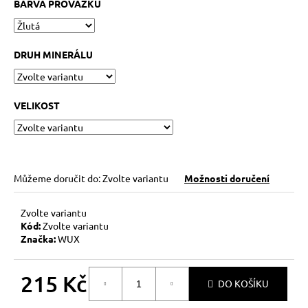
č
BARVA PROVÁZKU
u
j
e
DRUH MINERÁLU
m
e
VELIKOST
KABBALAH
ONE
SILVER
89
Kč
Můžeme doručit do:
Zvolte variantu
Možnosti doručení
Zvolte variantu
Kód:
Zvolte variantu
Značka:
WUX
215 Kč
DO KOŠÍKU
Měrná