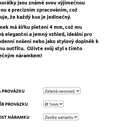
korálky jsou známé svou výjimečnou
tou a precizním zpracováním, což
uje, že každý kus je jedinečný.
ek má šířku pletení 4 mm, což mu
á elegantní a jemný vzhled, ideální pro
denní nošení nebo jako stylový doplněk k
u outfitu.
Oživte svůj styl s tímto
nečným náramkem!
A PROVÁZKU
ĚR PROVÁZKU
KOST NÁRAMKU