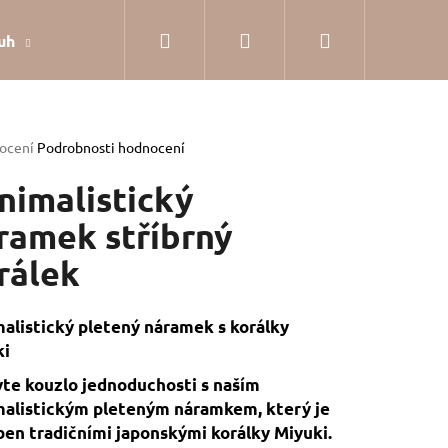
Hledat
Přihlášení
Nákupní
uh
Dárkové balení
Hodnocení obchodu
Jak
košík
rné
ocení
Podrobnosti hodnocení
cení
tu
nimalistický
ramek stříbrný
rálek
ček.
alistický pletený náramek s korálky
ki
te kouzlo jednoduchosti s naším
alistickým pleteným náramkem, který je
SILVER
en tradičními japonskými korálky Miyuki.