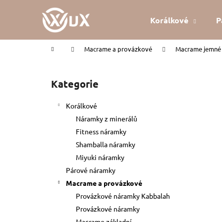
K
Přejít
na
o
Korálkové
P
obsah
Zpět
Zpět
š
do
do
í
Domů
Macrame a provázkové
Macrame jemné 
k
obchodu
obchodu
P
o
Kategorie
Přeskočit
s
kategorie
t
Korálkové
r
Náramky z minerálů
a
Fitness náramky
n
Shamballa náramky
n
Miyuki náramky
í
Párové náramky
p
Macrame a provázkové
a
Provázkové náramky Kabbalah
n
Provázkové náramky
KABBALAH ČERVENÝ NÁRAMEK
e
Macrame základní