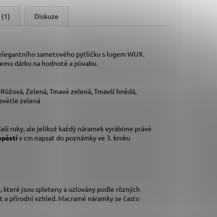
 (1)
Diskuze
 elegantního sametového pytlíčku s logem WUX.
šemu dárku na hodnotě a půvabu.
, Růžová, Zelená, Tmavě zelená, Tmavší hnědá,
 světle zelená
aší ruky,
ale jelikož každý náramek vyrábíme právě
ápěstí
v cm napsat do poznámky ve 3. kroku
 které jsou spleteny a uzlovány podle různých
t a přírodní vzhled. Macramé náramky se často