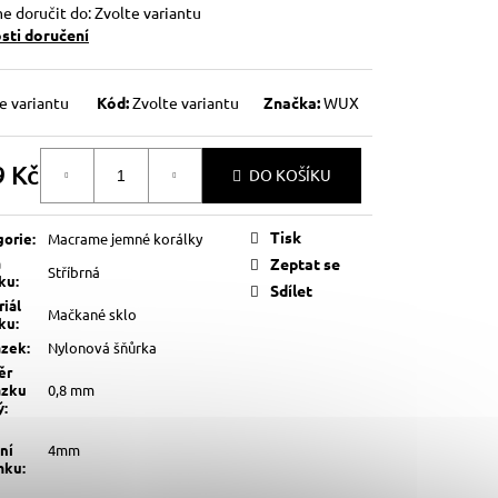
 doručit do:
Zvolte variantu
ti doručení
e variantu
Kód:
Zvolte variantu
Značka:
WUX
9 Kč
DO KOŠÍKU
á
Tisk
gorie
:
Macrame jemné korálky
a
Zeptat se
Stříbrná
lku
:
Sdílet
iál
Mačkané sklo
lku
:
ázek
:
Nylonová šňůrka
ěr
ázku
0,8 mm
ý
:
ní
4mm
mku
: