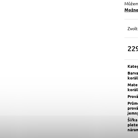
Můžeme
Možnos
Zvolt
22
Měrn
cena:
Kate
Barv
korá
Mater
korá
Prov
Prům
prov
jemn
Šířka
plete
nára