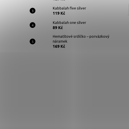
Kabbalah five silver
119 Kč
Kabbalah one silver
89 Kč
Hematitové srdíčko – porvázkový
náramek
169 Kč