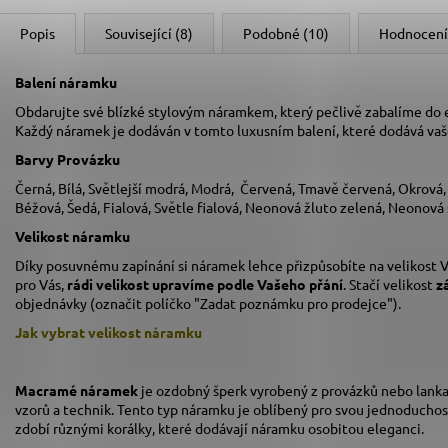
Popis
Související (8)
Podobné (10)
Hodnocení
Balení náramku
Obdarujte své blízké stylovým náramkem, který pečlivě zabalíme do
Každý náramek je dodáván v tomto luxusním balení, které dodává va
Barvy Provázku
Černá, Bílá, Světlejší modrá, Modrá, Červená, Tmavě červená, Okrová
Béžová, Šedá, Fialová, Světle fialová, Neonová žluto zelená, Neonová
Velikost náramku
Díky posuvnému zapínání si náramek lehce přizpůsobíte na velikost V
pro Vás,
rádi velikost upravíme podle Vašeho přání
. Stačí velikost
z
objednávky (označit políčko "Zadat poznámku pro prodejce").
Jak vybrat velikost
náramku
Macramé náramek
je ozdobný šperk vyrobený z provázků nebo lanka,
vzorů a technik. Tento typ náramku je oblíbený pro svou jednoduchos
zdobí různými korálky, které dodávají náramku osobitou eleganci.