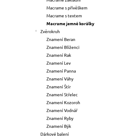
73 Kč
l
Macrame s přívěškem
Původně:
89 Kč
Macrame s textem
Macrame jemné korálky
Zvěrokruh
Znamení Beran
Znamení Blíženci
Znamení Rak
Znamení Lev
Znamení Panna
Znamení Váhy
Znamení Štír
Znamení Střelec
Znamení Kozoroh
Znamení Vodnář
Znamení Ryby
Znamení Býk
Dárkové balení