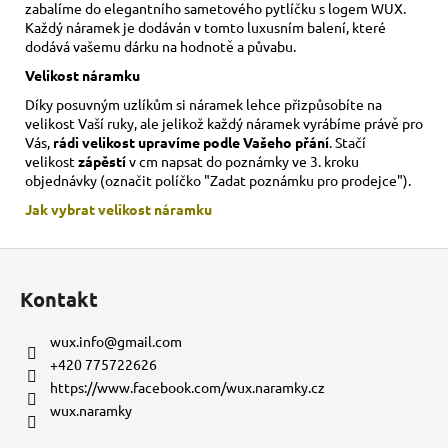
zabalíme do elegantního sametového pytlíčku s logem WUX.
Každý náramek je dodáván v tomto luxusním balení, které
dodává vašemu dárku na hodnotě a půvabu.
Velikost náramku
Díky posuvným uzlíkům si náramek lehce přizpůsobíte na
velikost Vaší ruky,
ale jelikož každý náramek vyrábíme právě pro
Vás,
rádi velikost upravíme podle Vašeho přání
. Stačí
velikost
zápěstí
v cm napsat do poznámky ve 3. kroku
objednávky (označit políčko "Zadat poznámku pro prodejce").
Jak vybrat velikost
náramku
Z
á
Kontakt
p
a
wux.info
@
gmail.com
t
+420 775722626
í
https://www.facebook.com/wux.naramky.cz
wux.naramky