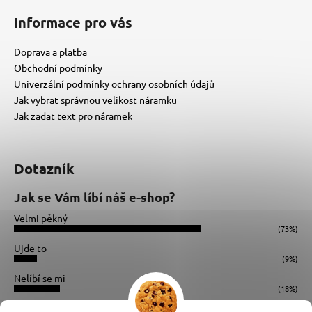
Informace pro vás
Doprava a platba
Obchodní podmínky
Univerzální podmínky ochrany osobních údajů
Jak vybrat správnou velikost náramku
Jak zadat text pro náramek
Dotazník
Jak se Vám líbí náš e-shop?
Velmi pěkný
(73%)
Ujde to
(9%)
Nelíbí se mi
(18%)
Počet hlasů:
34