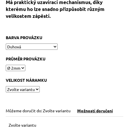
č
Má praktický uzavírací mechanismus, díky
u
kterému ho lze snadno přizpůsobit různým
j
velikostem zápěstí.
e
m
e
BARVA PROVÁZKU
NÁRAMEK
BLÍŽENCI
PRŮMĚR PROVÁZKU
269
Kč
VELIKOST NÁRAMKU
Můžeme doručit do:
Zvolte variantu
Možnosti doručení
Zvolte variantu