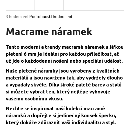
a
j
Průměrné
3 hodnocení
Podrobnosti hodnocení
í
hodnocení
produktu
Macrame náramek
t
je
?
5,0
z
Tento moderní a trendy macramé náramek s šířkou
5
pletení 6 mm je ideální pro každou příležitost, ať
hvězdiček.
už jde o každodenní nošení nebo speciální událost.
HLEDAT
Naše pletené náramky jsou vyrobeny z kvalitních
materiálů a jsou navrženy tak, aby vydržely dlouho
a vypadaly skvěle. Díky široké paletě barev a stylů
si můžete vybrat ten, který nejlépe vyhovuje
D
o
vašemu osobnímu vkusu.
p
Nechte se inspirovat naší kolekcí macramé
o
náramků a dopřejte si jedinečný kousek šperku,
r
který dokáže zdůraznit vaši individualitu a styl.
u