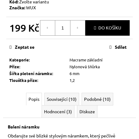
Kód:
Zvolte variantu
Značka:
WUX
199 Kč
DO KOŠÍKU
Měrná
cena:
Zeptat se
Sdílet
Kategorie
:
Macrame základní
Příze
:
Nylonová šňůrka
Šířka pletení náramku
:
6 mm
Tloušťka příze
:
1,2
Popis
Související (10)
Podobné (10)
Hodnocení (3)
Diskuze
Balení náramku
Obdarujte své blízké stylovým náramkem, který pečlivě