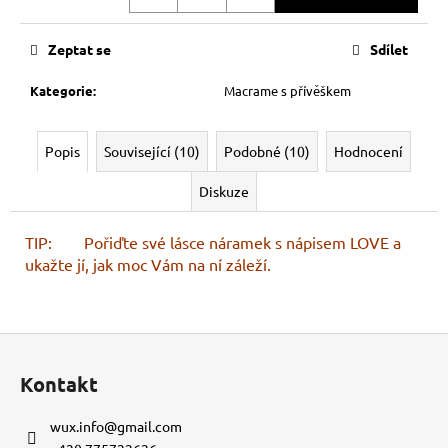
Měrná
cena:
Zeptat se
Sdílet
Kategorie
:
Macrame s přívěškem
Popis
Související (10)
Podobné (10)
Hodnocení
Diskuze
TIP: Pořiďte své lásce náramek s nápisem LOVE a
ukažte jí, jak moc Vám na ní záleží.
Z
á
Kontakt
p
a
wux.info
@
gmail.com