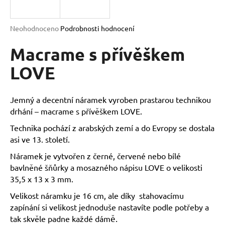
a
j
Průměrné
Neohodnoceno
Podrobnosti hodnocení
í
hodnocení
produktu
Macrame s přívěškem
t
je
?
0,0
LOVE
z
5
hvězdiček.
Jemný a decentní náramek vyroben prastarou technikou
drhání – macrame s přívěškem LOVE.
HLEDAT
Technika pochází z arabských zemí a do Evropy se dostala
asi ve 13. století.
Náramek je vytvořen z černé, červené nebo bílé
D
bavlněné šňůrky a mosazného nápisu LOVE o velikosti
o
35,5 x 13 x 3 mm.
p
o
Velikost náramku je 16 cm, ale díky stahovacímu
r
zapínání si velikost jednoduše nastavíte podle potřeby a
u
ě.
tak skvěle padne každé dám