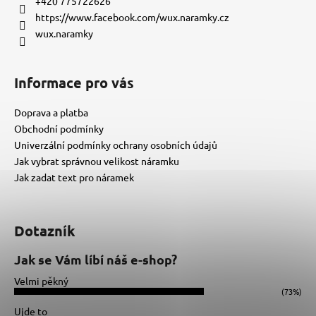
t
+420 775722626
í
https://www.facebook.com/wux.naramky.cz
wux.naramky
Informace pro vás
Doprava a platba
Obchodní podmínky
Univerzální podmínky ochrany osobních údajů
Jak vybrat správnou velikost náramku
Jak zadat text pro náramek
Dotazník
Jak se Vám líbí náš e-shop?
Velmi pěkný
(73%)
Ujde to