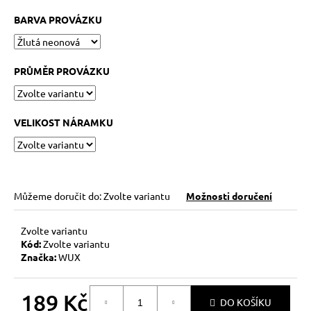
č
u
BARVA PROVÁZKU
j
e
m
PRŮMĚR PROVÁZKU
e
KABBALAH
VELIKOST NÁRAMKU
STŘÍBRNÝ
KROUŽEK
AG925
129
Kč
Můžeme doručit do:
Zvolte variantu
Možnosti doručení
Zvolte variantu
Kód:
Zvolte variantu
Značka:
WUX
189 Kč
DO KOŠÍKU