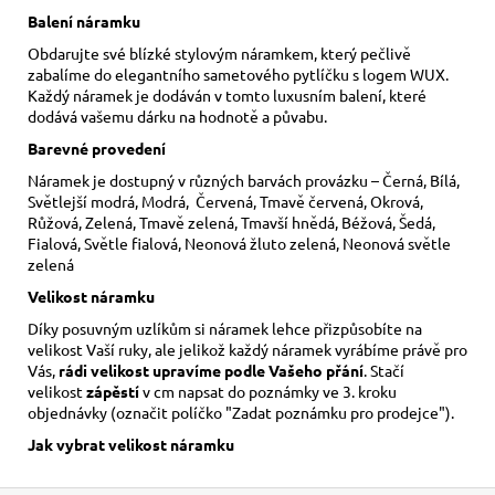
Balení náramku
Obdarujte své blízké stylovým náramkem, který pečlivě
zabalíme do elegantního sametového pytlíčku s logem WUX.
Každý náramek je dodáván v tomto luxusním balení, které
dodává vašemu dárku na hodnotě a půvabu.
Barevné provedení
Náramek je dostupný v různých barvách provázku – Černá, Bílá,
Světlejší modrá, Modrá, Červená, Tmavě červená, Okrová,
Růžová, Zelená, Tmavě zelená, Tmavší hnědá, Béžová, Šedá,
Fialová, Světle fialová, Neonová žluto zelená, Neonová světle
zelená
Velikost náramku
Díky posuvným uzlíkům si náramek lehce přizpůsobíte na
velikost Vaší ruky,
ale jelikož každý náramek vyrábíme právě pro
Vás,
rádi velikost upravíme podle Vašeho přání
. Stačí
velikost
zápěstí
v cm napsat do poznámky ve 3. kroku
objednávky (označit políčko "Zadat poznámku pro prodejce").
Jak vybrat velikost
náramku