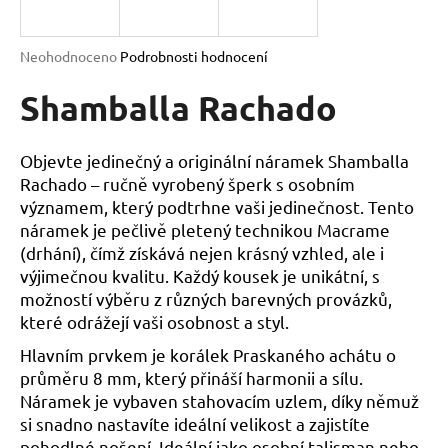
a
j
Průměrné
Neohodnoceno
Podrobnosti hodnocení
í
hodnocení
produktu
Shamballa Rachado
t
je
?
0,0
z
Objevte jedinečný a originální náramek Shamballa
5
Rachado – ručně vyrobený šperk s osobním
hvězdiček.
významem, který podtrhne vaši jedinečnost. Tento
náramek je pečlivě pletený technikou Macrame
HLEDAT
(drhání), čímž získává nejen krásný vzhled, ale i
výjimečnou kvalitu. Každý kousek je unikátní, s
možností výběru z různých barevných provázků,
D
které odrážejí vaši osobnost a styl.
o
Hlavním prvkem je korálek Praskaného achátu o
p
průměru 8 mm, který přináší harmonii a sílu.
o
Náramek je vybaven stahovacím uzlem, díky němuž
r
si snadno nastavíte ideální velikost a zajistíte
u
pohodlné nošení. Ideální jako osobní talisman nebo