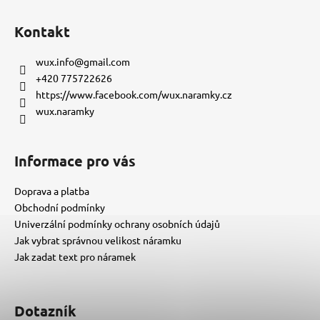
Z
á
Kontakt
p
a
wux.info
@
gmail.com
t
+420 775722626
í
https://www.facebook.com/wux.naramky.cz
wux.naramky
Informace pro vás
Doprava a platba
Obchodní podmínky
Univerzální podmínky ochrany osobních údajů
Jak vybrat správnou velikost náramku
Jak zadat text pro náramek
Dotazník