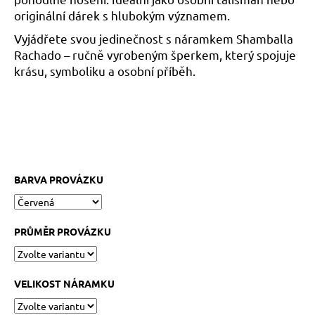
č
originální dárek s hlubokým významem.
u
j
Vyjádřete svou jedinečnost s náramkem Shamballa
e
Rachado – ručně vyrobeným šperkem, který spojuje
m
krásu, symboliku a osobní příběh.
e
KABBALAH
ČERVENÝ
NÁRAMEK
73
Kč
BARVA PROVÁZKU
Původně:
89
Kč
PRŮMĚR PROVÁZKU
VELIKOST NÁRAMKU