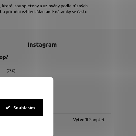
 které jsou spleteny a uzlovány podle různých
t a přírodní vzhled. Macramé náramky se často
Instagram
hop?
(73%)
(9%)
(18%)
Souhlasím
Vytvořil Shoptet