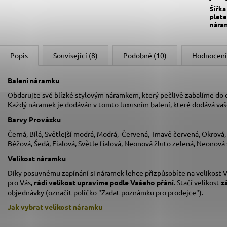
Šířka
plete
nára
Popis
Související (8)
Podobné (10)
Hodnocení
Balení náramku
Obdarujte své blízké stylovým náramkem, který pečlivě zabalíme do
Každý náramek je dodáván v tomto luxusním balení, které dodává va
Barvy Provázku
Černá, Bílá, Světlejší modrá, Modrá, Červená, Tmavě červená, Okrová
Béžová, Šedá, Fialová, Světle fialová, Neonová žluto zelená, Neonová
Velikost náramku
Díky posuvnému zapínání si náramek lehce přizpůsobíte na velikost V
pro Vás,
rádi velikost upravíme podle Vašeho přání
. Stačí velikost
z
objednávky (označit políčko "Zadat poznámku pro prodejce").
Jak vybrat velikost
náramku