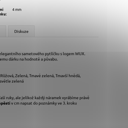
ní
4 mm
mku
:
Diskuze
 elegantního sametového pytlíčku s logem WUX.
šemu dárku na hodnotě a půvabu.
, Růžová, Zelená, Tmavě zelená, Tmavší hnědá,
 světle zelená
aší ruky,
ale jelikož každý náramek vyrábíme právě
ápěstí
v cm napsat do poznámky ve 3. kroku