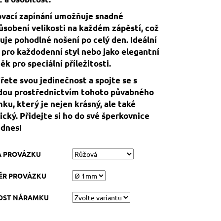
vací zapínání umožňuje snadné
ůsobení velikosti na každém zápěstí, což
uje pohodlné nošení po celý den. Ideální
 pro každodenní styl nebo jako elegantní
ěk pro speciální příležitosti.
řete svou jedinečnost a spojte se s
dou prostřednictvím tohoto půvabného
ku, který je nejen krásný, ale také
ický. Přidejte si ho do své šperkovnice
 dnes!
A PROVÁZKU
ĚR PROVÁZKU
KOST NÁRAMKU