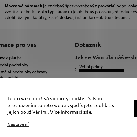
Macramé náramek
je ozdobný šperk vyrobený z provázků nebo lanka,
vzorů a technik. Tento typ náramku je oblíbený pro svou jednoduchos
zdobí různými korálky, které dodávají náramku osobitou eleganci.
mace pro vás
Dotazník
Jak se Vám líbí náš e-s
va a platba
odní podmínky
Velmi pěkný
rzální podmínky ochrany
ích údajů
Ujde to
ybrat správnou velikost náramku
adat text pro náramek
Nelíbí se mi
Tento web používá soubory cookie. Dalším
procházením tohoto webu vyjadřujete souhlas s
Počet hlasů:
34
jejich používáním.. Více informací
zde
.
t nastavení cookies
Nastavení