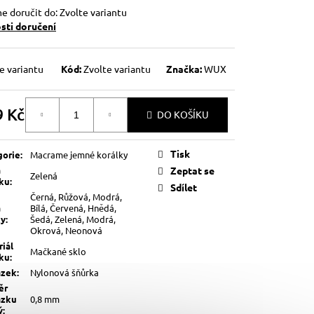
 doručit do:
Zvolte variantu
ti doručení
e variantu
Kód:
Zvolte variantu
Značka:
WUX
9 Kč
DO KOŠÍKU
á
Tisk
gorie
:
Macrame jemné korálky
a
Zeptat se
Zelená
lku
:
Sdílet
Černá, Růžová, Modrá,
a
Bílá, Červená, Hnědá,
ky
:
Šedá, Zelená, Modrá,
Okrová, Neonová
iál
Mačkané sklo
lku
:
ázek
:
Nylonová šňůrka
ěr
ázku
0,8 mm
ý
: