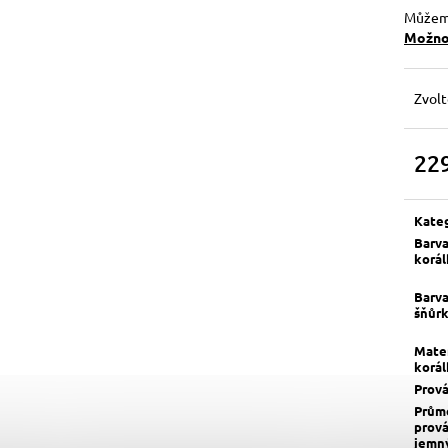
Můžeme
Možnos
Zvolt
22
Měrn
cena:
Kate
Barv
korá
Barv
šňůr
Mater
korá
Prov
Prům
prov
jemn