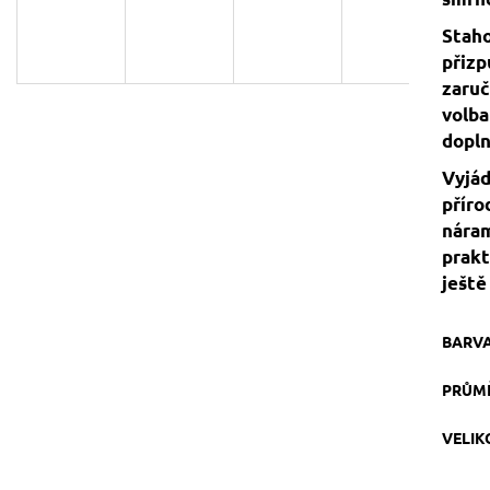
129 Kč
119 Kč
Původně:
149 Kč
Staho
přizp
zaruč
volba
dopln
Vyjád
příro
náram
prakt
ještě
BARV
PRŮM
VELI