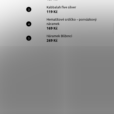
Kabbalah five silver
119 Kč
Hematitové srdíčko – porvázkový
náramek
169 Kč
Náramek Blíženci
269 Kč