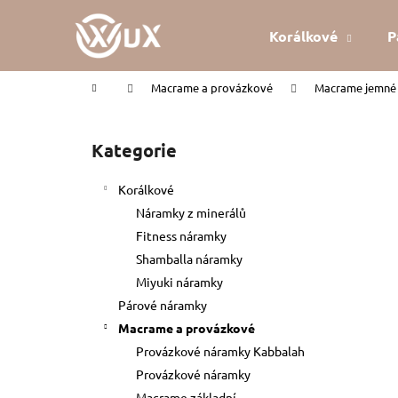
K
Přejít
na
o
Korálkové
P
obsah
Zpět
Zpět
š
do
do
í
Domů
Macrame a provázkové
Macrame jemné 
k
obchodu
obchodu
P
o
Kategorie
Přeskočit
s
kategorie
t
Korálkové
r
Náramky z minerálů
a
Fitness náramky
n
Shamballa náramky
n
Miyuki náramky
í
Párové náramky
p
Macrame a provázkové
a
Provázkové náramky Kabbalah
n
Provázkové náramky
KABBALAH ČERVENÝ NÁRAMEK
e
Macrame základní