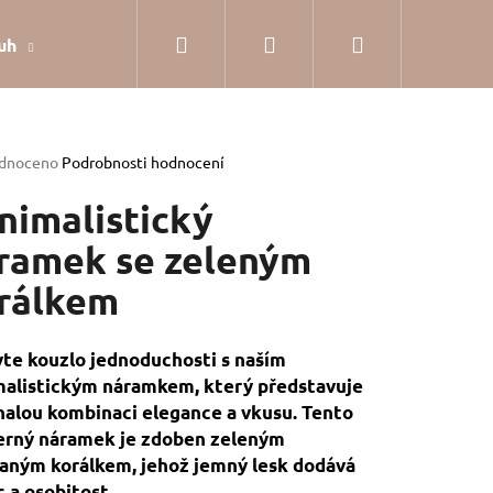
Hledat
Přihlášení
Nákupní
uh
Dárkové balení
Hodnocení obchodu
Jak
košík
rné
dnoceno
Podrobnosti hodnocení
cení
tu
nimalistický
ramek se zeleným
rálkem
ček.
te kouzlo jednoduchosti s naším
alistickým náramkem, který představuje
alou kombinaci elegance a vkusu. Tento
erný náramek je zdoben zeleným
ným korálkem, jehož jemný lesk dodává
SILVER
 a osobitost.