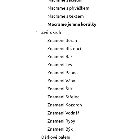
73 Kč
l
Macrame s přívěškem
Původně:
89 Kč
Macrame s textem
Macrame jemné korálky
Zvěrokruh
Znamení Beran
Znamení Blíženci
Znamení Rak
Znamení Lev
Znamení Panna
Znamení Váhy
Znamení Štír
Znamení Střelec
Znamení Kozoroh
Znamení Vodnář
Znamení Ryby
Znamení Býk
Dárkové balení