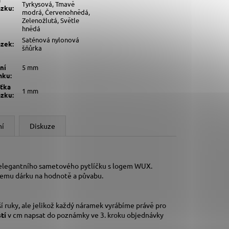
Tyrkysová, Tmavě
ázku
:
modrá, Červenohnědá,
Zelenožlutá, Světle
hnědá
Saténová nylonová
ázek
:
šňůrka
ní
5 mm
mku
:
šťka
1 mm
ázku
:
ní
Diskuze
 elegantního sametového pytlíčku s logem WUX.
šemu dárku na hodnotě a půvabu.
í ruky,
ale jelikož každý náramek vyrábíme právě pro
stí
v cm napsat do poznámky ve 3. kroku objednávky