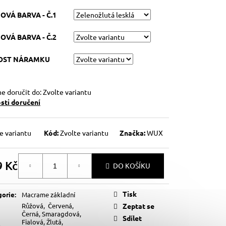
OVÁ BARVA - Č.1
OVÁ BARVA - Č.2
KOST NÁRAMKU
 doručit do:
Zvolte variantu
ti doručení
e variantu
Kód:
Zvolte variantu
Značka:
WUX
9 Kč
DO KOŠÍKU
á
Tisk
gorie
:
Macrame základní
Růžová, Červená,
Zeptat se
Černá, Smaragdová,
Sdílet
Fialová, Žlutá,
a