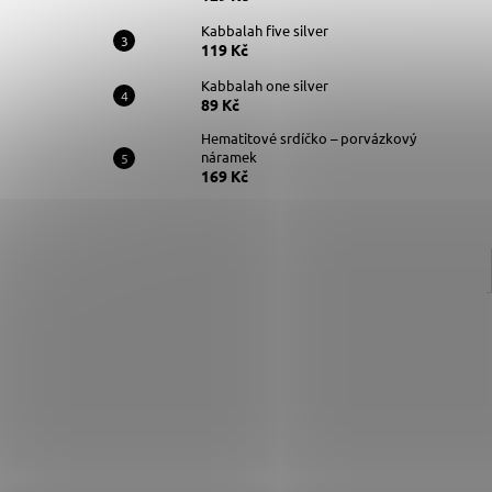
Kabbalah five silver
119 Kč
Kabbalah one silver
89 Kč
Hematitové srdíčko – porvázkový
náramek
169 Kč