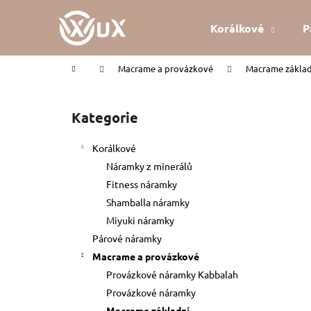
K
Přejít
na
o
Korálkové
P
obsah
Zpět
Zpět
š
do
do
í
Domů
Macrame a provázkové
Macrame základ
k
obchodu
obchodu
P
o
Kategorie
Přeskočit
s
kategorie
t
Korálkové
r
Náramky z minerálů
a
Fitness náramky
n
Shamballa náramky
n
Miyuki náramky
í
Párové náramky
p
Macrame a provázkové
a
Provázkové náramky Kabbalah
n
Provázkové náramky
KABBALAH ČERVENÝ NÁRAMEK
e
Macrame základní