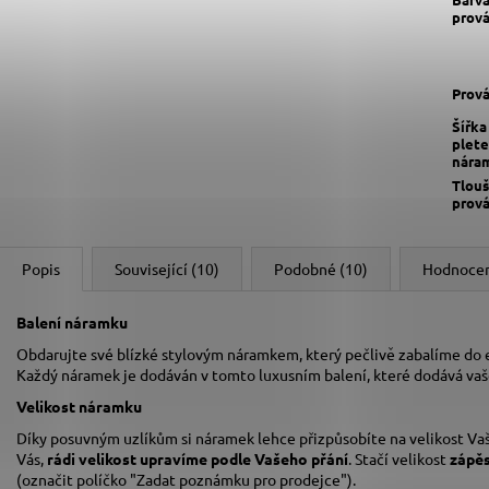
prov
Prov
Šířka
plete
nára
Tlou
prov
Popis
Související (10)
Podobné (10)
Hodnoce
Balení náramku
Obdarujte své blízké stylovým náramkem, který pečlivě zabalíme do
Každý náramek je dodáván v tomto luxusním balení, které dodává va
Velikost náramku
Díky posuvným uzlíkům si náramek lehce přizpůsobíte na velikost Vaš
Vás,
rádi velikost upravíme podle Vašeho přání
. Stačí velikost
zápě
(označit políčko "Zadat poznámku pro prodejce").