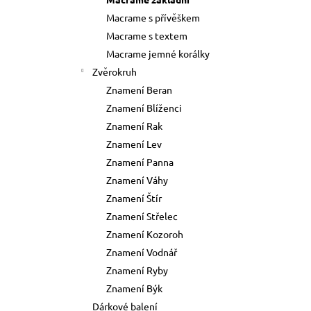
73 Kč
l
Macrame s přívěškem
Původně:
89 Kč
Macrame s textem
Macrame jemné korálky
Zvěrokruh
Znamení Beran
Znamení Blíženci
Znamení Rak
Znamení Lev
Znamení Panna
Znamení Váhy
Znamení Štír
Znamení Střelec
Znamení Kozoroh
Znamení Vodnář
Znamení Ryby
Znamení Býk
Dárkové balení