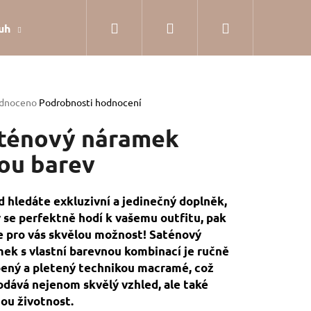
Hledat
Přihlášení
Nákupní
uh
Dárkové balení
Hodnocení obchodu
Jak
košík
rné
dnoceno
Podrobnosti hodnocení
cení
tu
ténový náramek
ou barev
ček.
 hledáte exkluzivní a jedinečný doplněk,
 se perfektně hodí k vašemu outfitu, pak
pro vás skvělou možnost! Saténový
ek s vlastní barevnou kombinací je ručně
ený a pletený technikou macramé, což
dává nejenom skvělý vzhled, ale také
SILVER
ou životnost.