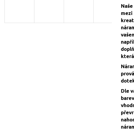
129 Kč
119 Kč
Naše 
Původně:
149 Kč
mezi 
kreat
náram
vašem
napří
doplň
která
Náram
prová
dotek
Dle v
barev
vhodn
převr
nahor
nára