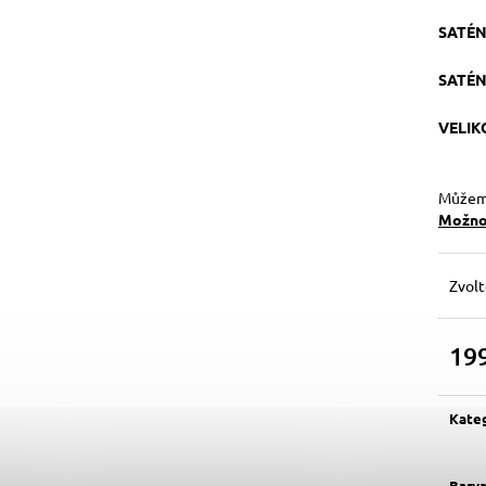
SATÉN
SATÉN
VELI
Můžeme
Možnos
Zvolt
19
Měrn
cena:
Kate
Barv