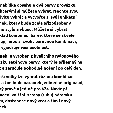
nabídka obsahuje dvě barvy provázku,
kterými si můžete vybrat. Nechte svou
ivitu vyhrát a vytvořte si svůj unikátní
ek, který bude zcela přizpůsobený
u stylu a vkusu. Můžete si vybrat
klad kombinaci barev, které se skvěle
ují, nebo si zvolit barevnou kombinaci,
 vyjadřuje vaši osobnost.
ek je vyroben z kvalitního nylonového
zku saténové barvy, který je příjemný na
 a zaručuje pohodlné nošení po celý den.
aší volby lze vybrat různou kombinaci
 a tím bude náramek jedinečně originální,
ý právě a jedině pro Vás. Navíc při
ácení vnitřní strany (rubu) náramku
u, dostanete nový vzor a tím i nový
mek.