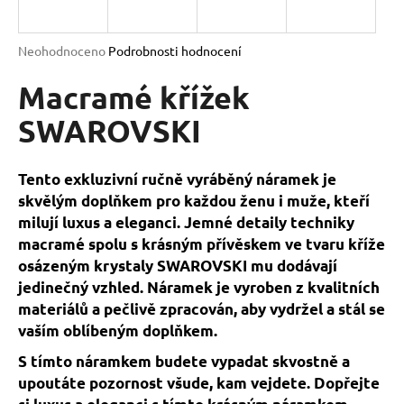
a
j
Průměrné
Neohodnoceno
Podrobnosti hodnocení
í
hodnocení
produktu
Macramé křížek
t
je
?
0,0
SWAROVSKI
z
5
hvězdiček.
Tento exkluzivní ručně vyráběný náramek je
skvělým doplňkem pro každou ženu i muže, kteří
HLEDAT
milují luxus a eleganci. Jemné detaily techniky
macramé spolu s krásným přívěskem ve tvaru kříže
osázeným krystaly SWAROVSKI mu dodávají
D
jedinečný vzhled. Náramek je vyroben z kvalitních
o
materiálů a pečlivě zpracován, aby vydržel a stál se
p
vaším oblíbeným doplňkem.
o
S tímto náramkem budete vypadat skvostně a
r
upoutáte pozornost všude, kam vejdete. Dopřejte
u