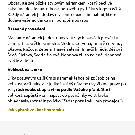
Obdarujte své blízké stylovým náramkem, který pečlivě
zabalíme do elegantního sametového pytlíčku s logem WUX.
Každý náramek je dodáván v tomto luxusním balení, které
dodává vašemu dárku na hodnotě a půvabu.
Barevné provedení
Macramé náramek je dostupný v různých barvách provázku –
Černá, Bílá, Světlejší modrá, Modrá, Červená, Tmavě červená,
Okrová, Růžová, Zelená, Tmavě zelená, Tmavší hnědá, Béžová,
Šedá, Fialová, Světle fialová, Neonová žluto zelená, Neonová
světle zelená
Velikost náramku
Díky posuvným uzlíkům si náramek lehce přizpůsobíte na
velikost Vaší ruky,
ale jelikož každý náramek vyrábíme právě pro
Vás,
rádi velikost upravíme podle Vašeho přání
. Stačí
velikost
zápěstí
v cm napsat do poznámky ve 3. kroku
objednávky (označit políčko "Zadat poznámku pro prodejce").
Jak vybrat velikost
náramku
Z
á