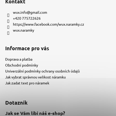
Kontakt
p
a
wux.info
@
gmail.com
t
+420 775722626
í
https://www.facebook.com/wux.naramky.cz
wux.naramky
Informace pro vás
Doprava a platba
Obchodní podmínky
Univerzální podmínky ochrany osobních údajů
Jak vybrat správnou velikost náramku
Jak zadat text pro náramek
Dotazník
Jak se Vám líbí náš e-shop?