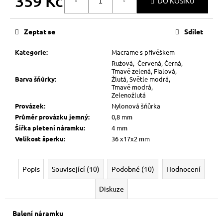
359 Kč
DO KOŠÍKU
Měrná
cena:
Zeptat se
Sdílet
Kategorie
:
Macrame s přívěškem
Ružová, Červená, Černá,
Tmavě zelená, Fialová,
Barva šňůrky
:
Žlutá, Světle modrá,
Tmavě modrá,
Zelenožlutá
Provázek
:
Nylonová šňůrka
Průměr provázku jemný
:
0,8 mm
Šířka pletení náramku
:
4 mm
Velikost šperku
:
36 x17x2 mm
Popis
Související (10)
Podobné (10)
Hodnocení
Diskuze
Balení náramku