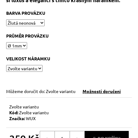
si luxus a eleganci s tímto krásným náramkem.
č
u
BARVA PROVÁZKU
j
e
m
e
PRŮMĚR PROVÁZKU
KABBALAH
FIVE
VELIKOST NÁRAMKU
SILVER
119
Kč
Původně:
149
Můžeme doručit do:
Zvolte variantu
Možnosti doručení
Kč
Zvolte variantu
Kód:
Zvolte variantu
Značka:
WUX