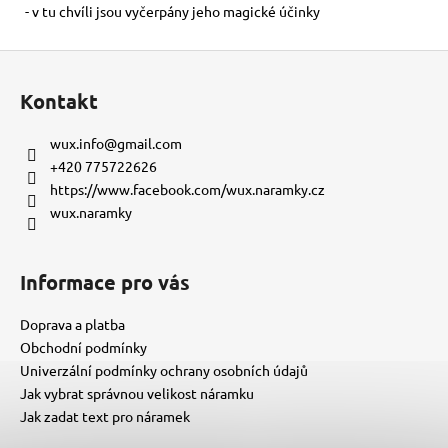
- v tu chvíli jsou vyčerpány jeho magické účinky
Z
á
Kontakt
p
a
wux.info
@
gmail.com
t
+420 775722626
í
https://www.facebook.com/wux.naramky.cz
wux.naramky
Informace pro vás
Doprava a platba
Obchodní podmínky
Univerzální podmínky ochrany osobních údajů
Jak vybrat správnou velikost náramku
Jak zadat text pro náramek