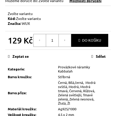
Můžeme doručit do:
Zvolte variantu
Možnosti doručení
Zvolte variantu
Kód:
Zvolte variantu
Značka:
WUX
129 Kč
DO KOŠÍKU
Měrná
cena:
Zeptat se
Sdílet
Provázkové náramky
Kategorie
:
Kabbalah
Barva kroužku
:
Stříbrná
Černá, Bílá,černá, Modrá
svštlá, Modrá, Modrá
tmavá, Červená, Růžová,
Barva příze
:
Zelená světlejší, Tmavě
zelená, Zelená neonová,
Žlutá, Žl
Materiál kroužku
:
Ag925/1000
Velikost kroužku
:
4,5 x 2 mm