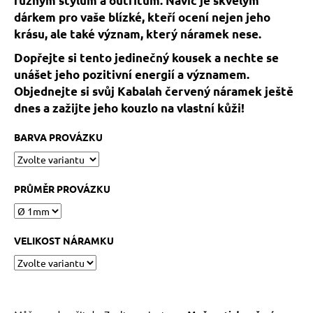
různým stylům a outfitům. Navíc je skvělým
č
u
dárkem pro vaše blízké, kteří ocení nejen jeho
j
krásu, ale také význam, který náramek nese.
e
Dopřejte si tento jedinečný kousek a nechte se
m
unášet jeho pozitivní energií a významem.
e
Objednejte si svůj Kabalah červený náramek ještě
dnes a zažijte jeho kouzlo na vlastní kůži!
KABBALAH
STŘÍBRNÝ
BARVA PROVÁZKU
KROUŽEK
AG925
129
Kč
PRŮMĚR PROVÁZKU
VELIKOST NÁRAMKU