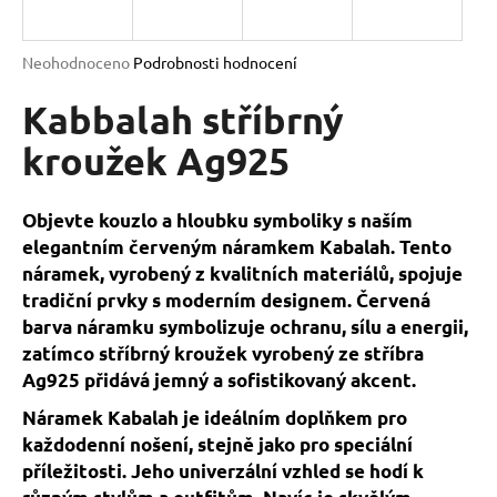
a
j
Průměrné
Neohodnoceno
Podrobnosti hodnocení
í
hodnocení
produktu
Kabbalah stříbrný
t
je
?
0,0
kroužek Ag925
z
5
hvězdiček.
Objevte kouzlo a hloubku symboliky s naším
elegantním červeným náramkem Kabalah. Tento
HLEDAT
náramek, vyrobený z kvalitních materiálů, spojuje
tradiční prvky s moderním designem. Červená
barva náramku symbolizuje ochranu, sílu a energii,
D
zatímco stříbrný kroužek vyrobený ze stříbra
o
Ag925 přidává jemný a sofistikovaný akcent.
p
Náramek Kabalah je ideálním doplňkem pro
o
každodenní nošení, stejně jako pro speciální
r
příležitosti. Jeho univerzální vzhled se hodí k
u