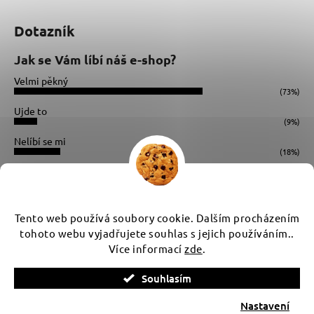
Dotazník
Jak se Vám líbí náš e-shop?
Velmi pěkný
(73%)
Ujde to
(9%)
Nelíbí se mi
(18%)
Počet hlasů:
34
Instagram
Tento web používá soubory cookie. Dalším procházením
tohoto webu vyjadřujete souhlas s jejich používáním..
Více informací
zde
.
Vytvořil Shoptet
Souhlasím
Copyright 2026
WUX
. Všechna práva vyhrazena.
Upravit
nastavení cookies
Nastavení