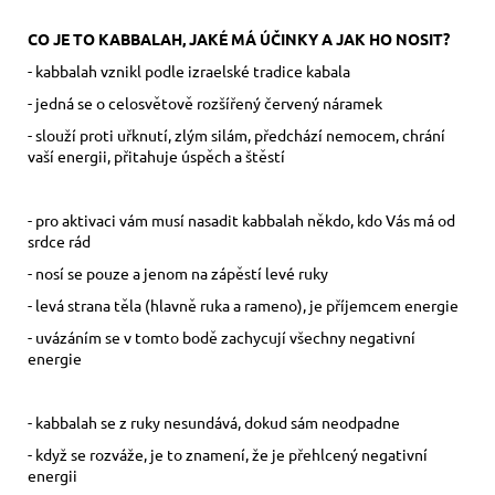
CO JE TO KABBALAH, JAKÉ MÁ ÚČINKY A JAK HO NOSIT?
- kabbalah vznikl podle izraelské tradice kabala
- jedná se o celosvětově rozšířený červený náramek
- slouží proti uřknutí, zlým silám, předchází nemocem, chrání
vaší energii, přitahuje úspěch a štěstí
- pro aktivaci vám musí nasadit kabbalah někdo, kdo Vás má od
srdce rád
- nosí se pouze a jenom na zápěstí levé ruky
- levá strana těla (hlavně ruka a rameno), je příjemcem energie
- uvázáním se v tomto bodě zachycují všechny negativní
energie
- kabbalah se z ruky nesundává, dokud sám neodpadne
- když se rozváže, je to znamení, že je přehlcený negativní
energii