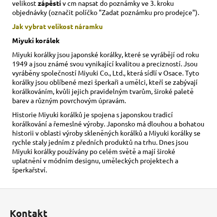
velikost
zápěstí
v cm napsat do poznámky ve 3. kroku
objednávky (označit políčko "Zadat poznámku pro prodejce").
Jak vybrat velikost
náramku
Miyuki korálek
Miyuki korálky jsou japonské korálky, které se vyrábějí od roku
1949 a jsou známé svou vynikající kvalitou a precizností. Jsou
vyráběny společností Miyuki Co., Ltd., která sídlí v Osace. Tyto
korálky jsou oblíbené mezi šperkaři a umělci, kteří se zabývají
korálkováním, kvůli jejich pravidelným tvarům, široké paletě
barev a různým povrchovým úpravám.
Historie Miyuki korálků je spojena s japonskou tradicí
korálkování a řemeslné výroby. Japonsko má dlouhou a bohatou
historii v oblasti výroby skleněných korálků a Miyuki korálky se
rychle staly jedním z předních produktů na trhu. Dnes jsou
Miyuki korálky používány po celém světě a mají široké
uplatnění v módním designu, uměleckých projektech a
šperkařství.
Z
á
Kontakt