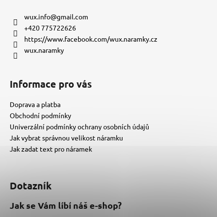
p
a
wux.info
@
gmail.com
t
+420 775722626
í
https://www.facebook.com/wux.naramky.cz
wux.naramky
Informace pro vás
Doprava a platba
Obchodní podmínky
Univerzální podmínky ochrany osobních údajů
Jak vybrat správnou velikost náramku
Jak zadat text pro náramek
Dotazník
Jak se Vám líbí náš e-shop?