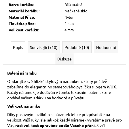
Barva korálku
:
Bílá matná
Materiál korálku
:
Mačkané sklo
Materiál Příze
:
Nylon
Tlouštka příze
:
2 mm
Velikost korálku
:
4 mm
Popis
Související (10)
Podobné (10)
Hodnocení
Diskuze
Balení náramku
Obdarujte své blízké stylovým náramkem, který pečlivě
zabalíme do elegantního sametového pytlíčku s logem WUX.
Každý náramek je dodáván v tomto luxusním balení, které
dodává vašemu dárku na hodnotě a půvabu.
Velikost náramku
Díky posuvným uzlíkům si náramek lehce přizpůsobíte na
velikost Vaší ruky,
ale jelikož každý náramek vyrábíme právě pro
Vás,
rádi velikost upravíme podle Vašeho přání
. Stačí