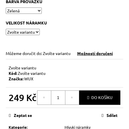
č
BARVA PROVÁZKU
u
j
e
VELIKOST NÁRAMKU
m
e
KABBALAH
Můžeme doručit do:
Zvolte variantu
Možnosti doručení
ČERVENÝ
NÁRAMEK
73
Zvolte variantu
Kč
Kód:
Zvolte variantu
Původně:
Značka:
WUX
89
Kč
249 Kč
DO KOŠÍKU
Měrná
cena:
Zeptat se
Sdílet
Kategorie
:
Miyuki náramky