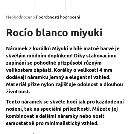
a
j
Průměrné
Neohodnoceno
Podrobnosti hodnocení
í
hodnocení
produktu
Rocío blanco miyuki
t
je
?
0,0
z
Náramek z korálků Miyuki v bílé matné barvě je
5
skvělým módním doplňkem! Díky stahovacímu
hvězdiček.
zapínání se pohodlně přizpůsobí různým
velikostem zápěstí. Korálky o velikosti 4 mm
HLEDAT
dodávají náramku jemný a elegantní vzhled.
Materiál příze nylon zajišťuje odolnost a dlouhou
životnost.
D
o
Tento náramek se skvěle hodí jak pro každodenní
p
nošení, tak na speciální příležitosti. Můžete jej
o
kombinovat s dalšími náramky nebo nosit
r
samostatně pro minimalistický vzhled.
u