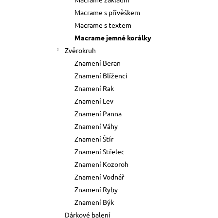
73 Kč
l
Macrame s přívěškem
Původně:
89 Kč
Macrame s textem
Macrame jemné korálky
Zvěrokruh
Znamení Beran
Znamení Blíženci
Znamení Rak
Znamení Lev
Znamení Panna
Znamení Váhy
Znamení Štír
Znamení Střelec
Znamení Kozoroh
Znamení Vodnář
Znamení Ryby
Znamení Býk
Dárkové balení