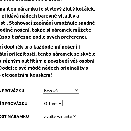
antou náramku je stylový žlutý kotálek,
 přidává nádech barevné vitality a
sti. Stahovací zapínání umožňuje snadné
odlné nošení, takže si náramek můžete
ůsobit přesně podle svých preferencí.
ní doplněk pro každodenní nošení i
ální příležitosti, tento náramek se skvěle
k různým outfitům a povzbudí váš osobní
 Dodejte své módě nádech originality s
o elegantním kouskem!
A PROVÁZKU
ĚR PROVÁZKU
KOST NÁRAMKU