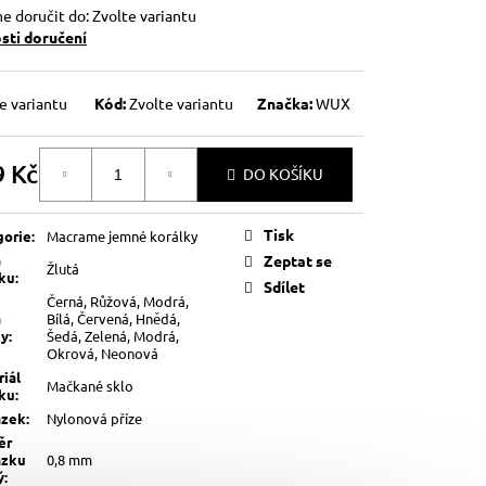
 doručit do:
Zvolte variantu
ti doručení
e variantu
Kód:
Zvolte variantu
Značka:
WUX
9 Kč
DO KOŠÍKU
á
Tisk
gorie
:
Macrame jemné korálky
a
Zeptat se
Žlutá
lku
:
Sdílet
Černá, Růžová, Modrá,
a
Bílá, Červená, Hnědá,
ky
:
Šedá, Zelená, Modrá,
Okrová, Neonová
iál
Mačkané sklo
lku
:
ázek
:
Nylonová příze
ěr
ázku
0,8 mm
ý
: