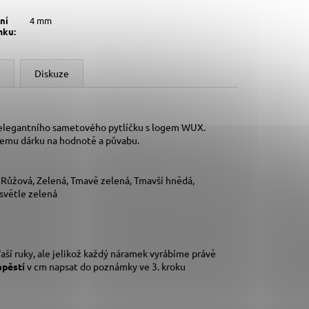
ní
4 mm
mku
:
Diskuze
 elegantního sametového pytlíčku s logem WUX.
šemu dárku na hodnotě a půvabu.
, Růžová, Zelená, Tmavě zelená, Tmavší hnědá,
 světle zelená
aší ruky,
ale jelikož každý náramek vyrábíme právě
ápěstí
v cm napsat do poznámky ve 3. kroku