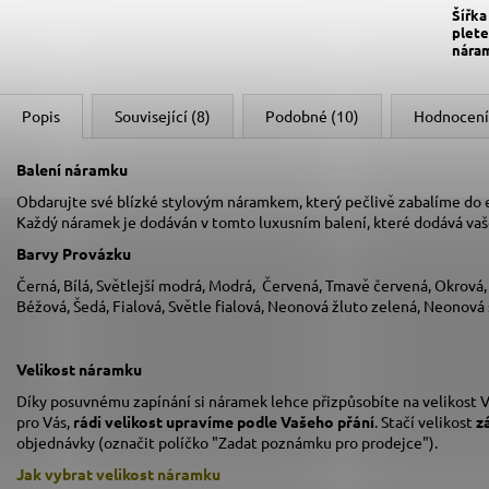
Šířka
plete
nára
Popis
Související (8)
Podobné (10)
Hodnocení
Balení náramku
Obdarujte své blízké stylovým náramkem, který pečlivě zabalíme do
Každý náramek je dodáván v tomto luxusním balení, které dodává va
Barvy Provázku
Černá, Bílá, Světlejší modrá, Modrá, Červená, Tmavě červená, Okrová
Béžová, Šedá, Fialová, Světle fialová, Neonová žluto zelená, Neonová
Velikost náramku
Díky posuvnému zapínání si náramek lehce přizpůsobíte na velikost V
pro Vás,
rádi velikost upravíme podle Vašeho přání
. Stačí velikost
z
objednávky (označit políčko "Zadat poznámku pro prodejce").
Jak vybrat velikost
náramku