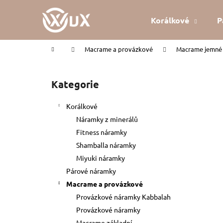
K
Přejít
na
o
Korálkové
P
obsah
Zpět
Zpět
š
do
do
í
Domů
Macrame a provázkové
Macrame jemné 
k
obchodu
obchodu
P
o
Kategorie
Přeskočit
s
kategorie
t
Korálkové
r
Náramky z minerálů
a
Fitness náramky
n
Shamballa náramky
n
Miyuki náramky
í
Párové náramky
p
Macrame a provázkové
a
Provázkové náramky Kabbalah
n
Provázkové náramky
KABBALAH ČERVENÝ NÁRAMEK
e
Macrame základní