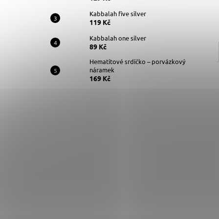
Kabbalah five silver
119 Kč
Kabbalah one silver
89 Kč
Hematitové srdíčko – porvázkový
náramek
169 Kč