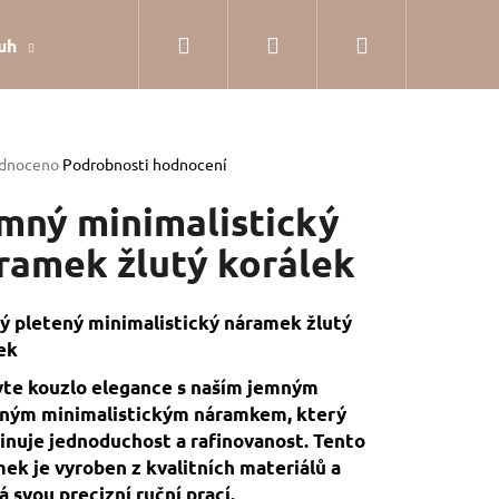
Hledat
Přihlášení
Nákupní
uh
Dárkové balení
Hodnocení obchodu
Jak
košík
rné
dnoceno
Podrobnosti hodnocení
cení
tu
mný minimalistický
ramek žlutý korálek
ček.
 pletený minimalistický náramek žlutý
ek
te kouzlo elegance s naším jemným
eným minimalistickým náramkem, který
nuje jednoduchost a rafinovanost. Tento
ek je vyroben z kvalitních materiálů a
SILVER
á svou precizní ruční prací.