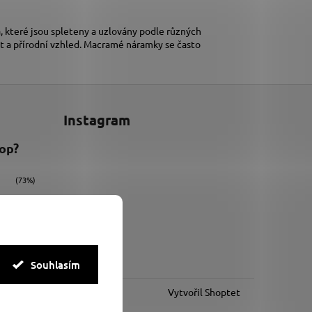
 které jsou spleteny a uzlovány podle různých
t a přírodní vzhled. Macramé náramky se často
Instagram
hop?
(73%)
(9%)
(18%)
Souhlasím
Vytvořil Shoptet