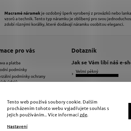
Macramé náramek
je ozdobný šperk vyrobený z provázků nebo lanka,
vzorů a technik. Tento typ náramku je oblíbený pro svou jednoduchos
zdobí různými korálky, které dodávají náramku osobitou eleganci.
mace pro vás
Dotazník
Jak se Vám líbí náš e-s
va a platba
odní podmínky
Velmi pěkný
rzální podmínky ochrany
ích údajů
Ujde to
ybrat správnou velikost náramku
adat text pro náramek
Nelíbí se mi
Tento web používá soubory cookie. Dalším
procházením tohoto webu vyjadřujete souhlas s
Počet hlasů:
34
jejich používáním.. Více informací
zde
.
t nastavení cookies
Nastavení