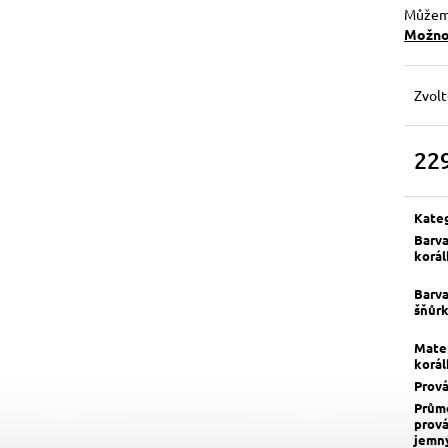
Můžeme
Možnos
Zvolt
22
Měrn
cena:
Kate
Barv
korá
Barv
šňůr
Mater
korá
Prov
Prům
prov
jemn