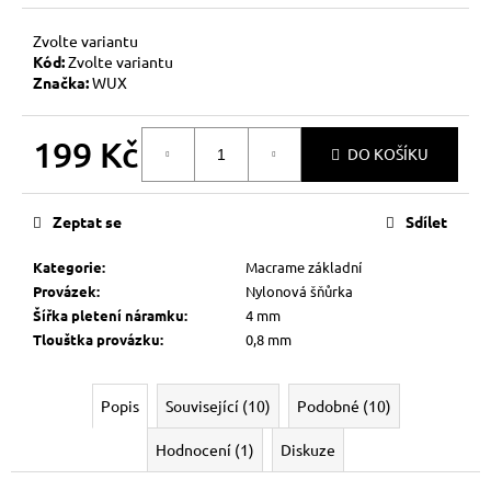
Zvolte variantu
Kód:
Zvolte variantu
Značka:
WUX
199 Kč
DO KOŠÍKU
Měrná
cena:
Zeptat se
Sdílet
Kategorie
:
Macrame základní
Provázek
:
Nylonová šňůrka
Šířka pletení náramku
:
4 mm
Tlouštka provázku
:
0,8 mm
Popis
Související (10)
Podobné (10)
Hodnocení (1)
Diskuze