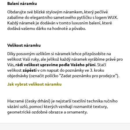
Balení náramku
Obdarujte své blízké stylovým náramkem, který pečlivě
zabalíme do elegantního sametového pytlíčku s logem WUX.
Každý náramek je dodáván v tomto luxusním balení, které
dodává vašemu dárku na hodnotě a půvabu.
Velikost náramku
Díky posuvným uzlíkům si náramek lehce přizpůsobíte na
velikost Vaší ruky,
ale jelikož každý náramek vyrábíme právě pro
Vás,
rádi velikost upravíme podle Vašeho přání
. Stačí
velikost
zápěstí
v cm napsat do poznámky ve 3. kroku
objednávky (označit políčko "Zadat poznámku pro prodejce").
Jak vybrat velikost
náramku
Macramé (česky drhání) je nejstarší textilní technika ručního
vázání uzlů, pomocí kterých vznikají rozmanité textury,
geometrické ozdobné obrazce a ornamenty.
Z