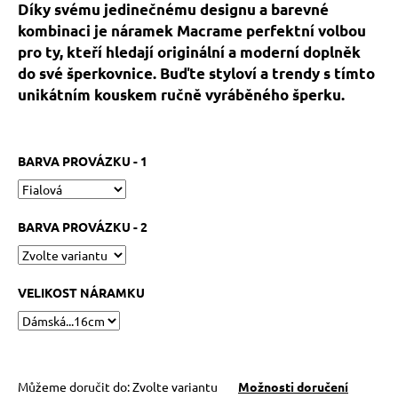
č
Díky svému jedinečnému designu a barevné
u
kombinaci je náramek Macrame perfektní volbou
j
pro ty, kteří hledají originální a moderní doplněk
e
do své šperkovnice. Buďte styloví a trendy s tímto
m
unikátním kouskem ručně vyráběného šperku.
e
HEMATITOVÉ
BARVA PROVÁZKU - 1
SRDÍČKO
–
PORVÁZKOVÝ
NÁRAMEK
BARVA PROVÁZKU - 2
169
Kč
Původně:
210
VELIKOST NÁRAMKU
Kč
Můžeme doručit do:
Zvolte variantu
Možnosti doručení