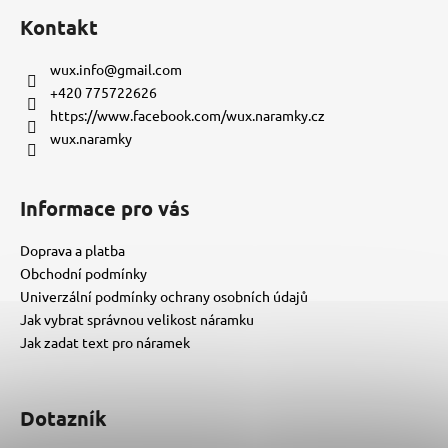
á
Kontakt
p
a
wux.info
@
gmail.com
t
+420 775722626
í
https://www.facebook.com/wux.naramky.cz
wux.naramky
Informace pro vás
Doprava a platba
Obchodní podmínky
Univerzální podmínky ochrany osobních údajů
Jak vybrat správnou velikost náramku
Jak zadat text pro náramek
Dotazník