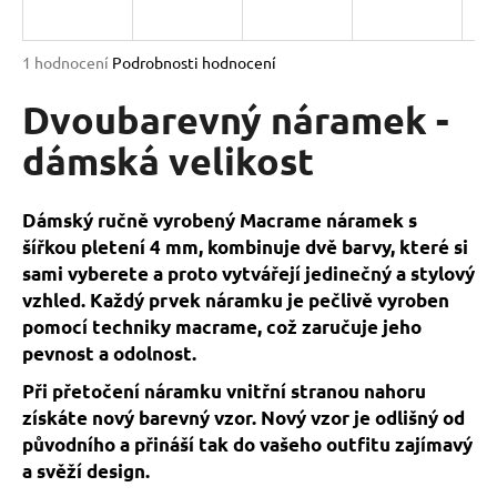
a
j
Průměrné
1 hodnocení
Podrobnosti hodnocení
í
hodnocení
produktu
Dvoubarevný náramek -
t
je
?
5,0
dámská velikost
z
5
hvězdiček.
Dámský ručně vyrobený Macrame náramek s
šířkou pletení 4 mm, kombinuje dvě barvy, které si
HLEDAT
sami vyberete a proto vytvářejí jedinečný a stylový
vzhled. Každý prvek náramku je pečlivě vyroben
pomocí techniky macrame, což zaručuje jeho
D
pevnost a odolnost.
o
Při přetočení náramku vnitřní stranou nahoru
p
získáte nový barevný vzor. Nový vzor je odlišný od
o
původního a přináší tak do vašeho outfitu zajímavý
r
a svěží design.
u