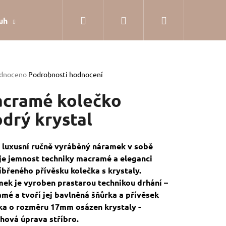
Hledat
Přihlášení
Nákupní
uh
Dárkové balení
Hodnocení obchodu
Jak
košík
rné
dnoceno
Podrobnosti hodnocení
cení
tu
cramé kolečko
drý krystal
ček.
 luxusní ručně vyráběný náramek v sobě
je jemnost techniky macramé a eleganci
íbřeného přívěsku kolečka s krystaly.
ek je vyroben prastarou technikou drhání –
mé a tvoří jej bavlněná šňůrka a přívěsek
ka o rozměru 17mm osázen krystaly -
SILVER
hová úprava stříbro.