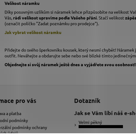
Velikost náramku
Díky posuvným uzlíkům si náramek lehce přizpůsobíte na velikost Vaš
Vás,
rádi velikost upravíme podle Vašeho přání
. Stačí velikost
zápě
(označit políčko "Zadat poznámku pro prodejce").
Jak vybrat velikost
náramku
Přidejte do svého šperkovníku kousek, který nesmí chybět! Náramek je
outfit. Neváhejte a obdarujte sebe nebo své blízké tímto jedinečný
Objednejte si svůj náramek ještě dnes a vyjádřete svou osobnost!!
mace pro vás
Dotazník
Jak se Vám líbí náš e-s
va a platba
odní podmínky
Velmi pěkný
rzální podmínky ochrany
ích údajů
Ujde to