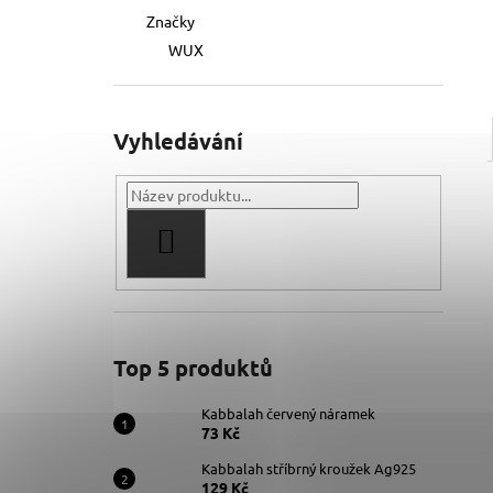
Značky
WUX
Vyhledávání
HLEDAT
Top 5 produktů
Kabbalah červený náramek
73 Kč
Kabbalah stříbrný kroužek Ag925
129 Kč