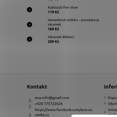
Kabbalah five silver
119 Kč
Hematitové srdíčko – porvázkový
náramek
169 Kč
Náramek Blíženci
269 Kč
Z
á
Kontakt
Infor
p
a
wux.info
@
gmail.com
Dopra
t
+420 775722626
Obch
í
https://www.facebook.com/wux.na
Unive
ramky.cz
osobn