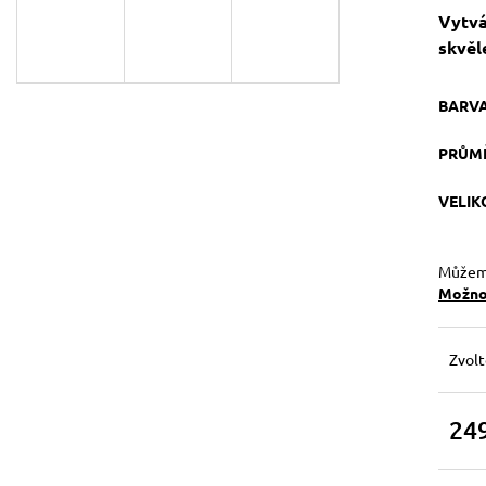
129 Kč
119 Kč
Vytvá
Původně:
149 Kč
skvěl
BARV
PRŮM
VELI
Můžeme
Možnos
Zvolt
24
Měrn
cena: