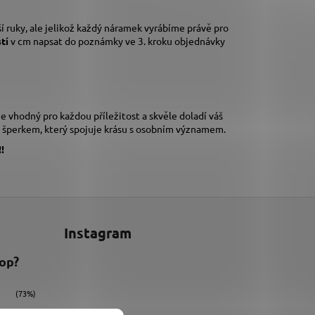
í ruky,
ale jelikož každý náramek vyrábíme právě pro
stí
v cm napsat do poznámky ve 3. kroku objednávky
 vhodný pro každou příležitost a skvěle doladí váš
m šperkem, který spojuje krásu s osobním významem.
!
Instagram
hop?
(73%)