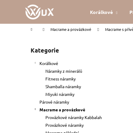
K
Přejít
na
o
Korálkové
P
obsah
Zpět
Zpět
š
do
do
í
Domů
Macrame a provázkové
Macrame s přív
k
obchodu
obchodu
P
o
Kategorie
Přeskočit
s
kategorie
t
Korálkové
r
Náramky z minerálů
a
Fitness náramky
n
Shamballa náramky
n
Miyuki náramky
í
Párové náramky
p
Macrame a provázkové
a
Provázkové náramky Kabbalah
n
Provázkové náramky
KABBALAH ČERVENÝ NÁRAMEK
e
Macrame základní