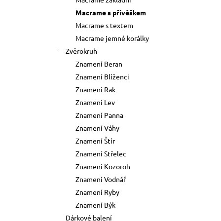
73 Kč
l
Macrame s přívěškem
Původně:
89 Kč
Macrame s textem
Macrame jemné korálky
Zvěrokruh
Znamení Beran
Znamení Blíženci
Znamení Rak
Znamení Lev
Znamení Panna
Znamení Váhy
Znamení Štír
Znamení Střelec
Znamení Kozoroh
Znamení Vodnář
Znamení Ryby
Znamení Býk
Dárkové balení