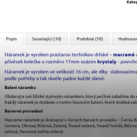
Kate
Popis
Související (10)
Podobné (10)
Hodnoce
Náramek je vyroben prastarou technikou drhání –
macramé
a
přívěsek kolečka o rozměru 17mm osázen
krystaly
- povrcho
Náramek je vyroben ve velikosti 16 cm, ale díky stahovacímu 
podle potřeby a tak skvěle padne každé dámě.
Balení náramku
Obdarujte své blízké stylovým náramkem, který pečlivě zabalíme do
Každý náramek je dodáván v tomto luxusním balení, které dodává va
Barevné provedení
Macramé náramek je dostupný v různých barvách provázku – Černá, Bí
červená, Okrová, Růžová, Zelená, Tmavě zelená, Tmavší hnědá, Béžová,
zelená, Neonová světle zelená