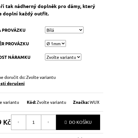
ří tak nádherný doplněk pro dámy, který
e doplní každý outfit.
A PROVÁZKU
ĚR PROVÁZKU
KOST NÁRAMKU
 doručit do:
Zvolte variantu
ti doručení
e variantu
Kód:
Zvolte variantu
Značka:
WUX
9 Kč
DO KOŠÍKU
á