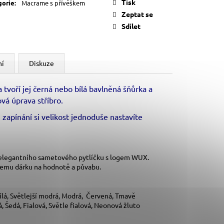
Tisk
gorie
:
Macrame s přívěškem
Zeptat se
Sdílet
ní
Diskuze
 tvoří jej černá nebo bílá bavlněná šňůrka a
vá úprava stříbro.
zapínání si velikost jednoduše nastavíte
 elegantního sametového pytlíčku s logem WUX.
šemu dárku na hodnotě a půvabu.
lá, Světlejší modrá, Modrá, Červená, Tmavě
 Šedá, Fialová, Světle fialová, Neonová žluto