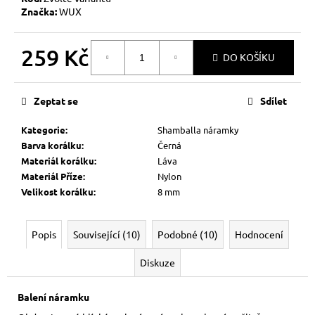
Značka:
WUX
259 Kč
DO KOŠÍKU
Měrná
cena:
Zeptat se
Sdílet
Kategorie
:
Shamballa náramky
Barva korálku
:
Černá
Materiál korálku
:
Láva
Materiál Příze
:
Nylon
Velikost korálku
:
8 mm
Popis
Související (10)
Podobné (10)
Hodnocení
Diskuze
Balení náramku