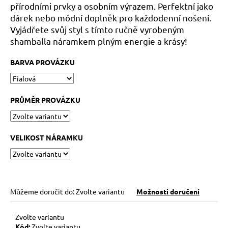
č
přírodními prvky a osobním výrazem. Perfektní jako
u
dárek nebo módní doplněk pro každodenní nošení.
j
Vyjádřete svůj styl s tímto ručně vyrobeným
e
shamballa náramkem plným energie a krásy!
m
e
BARVA PROVÁZKU
KABBALAH
FIVE
PRŮMĚR PROVÁZKU
SILVER
119
Kč
Původně:
VELIKOST NÁRAMKU
149
Kč
Můžeme doručit do:
Zvolte variantu
Možnosti doručení
Zvolte variantu
Kód:
Zvolte variantu