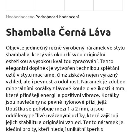
a
j
Průměrné
Neohodnoceno
Podrobnosti hodnocení
í
hodnocení
produktu
Shamballa Černá Láva
t
je
?
0,0
z
Objevte jedinečný ručně vyrobený náramek ve stylu
5
shamballa, který vás okouzlí svou originální
hvězdiček.
estetikou a vysokou kvalitou zpracování. Tento
elegantní doplněk je vytvořen technikou splétání
HLEDAT
uzlů v stylu macrame, čímž získává nejen výrazný
vzhled, ale i pevnost a odolnost. Náramek je zdoben
minerálními korálky z lávové koule o velikosti 8 mm,
D
které přinášejí energii a pozitivní vibrace. Korálky
o
jsou navlečeny na pevné nylonové přízi, jejíž
p
tloušťka se pohybuje mezi 1 a 2 mm, a jsou
o
odděleny pečlivě uvázanými uzlíky, které zajišťují
r
jejich stabilitu a originální vzhled. Tento náramek je
u
ideální pro ty, kteří hledají unikátní šperk s