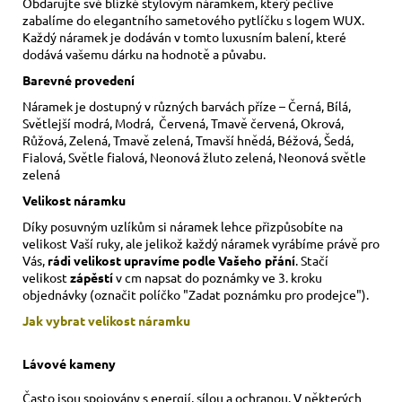
Obdarujte své blízké stylovým náramkem, který pečlivě
zabalíme do elegantního sametového pytlíčku s logem WUX.
Každý náramek je dodáván v tomto luxusním balení, které
dodává vašemu dárku na hodnotě a půvabu.
Barevné provedení
Náramek je dostupný v různých barvách příze – Černá, Bílá,
Světlejší modrá, Modrá, Červená, Tmavě červená, Okrová,
Růžová, Zelená, Tmavě zelená, Tmavší hnědá, Béžová, Šedá,
Fialová, Světle fialová, Neonová žluto zelená, Neonová světle
zelená
Velikost náramku
Díky posuvným uzlíkům si náramek lehce přizpůsobíte na
velikost Vaší ruky,
ale jelikož každý náramek vyrábíme právě pro
Vás,
rádi velikost upravíme podle Vašeho přání
. Stačí
velikost
zápěstí
v cm napsat do poznámky ve 3. kroku
objednávky (označit políčko "Zadat poznámku pro prodejce").
Jak vybrat velikost
náramku
Lávové kameny
Často jsou spojovány s energií, sílou a ochranou. V některých