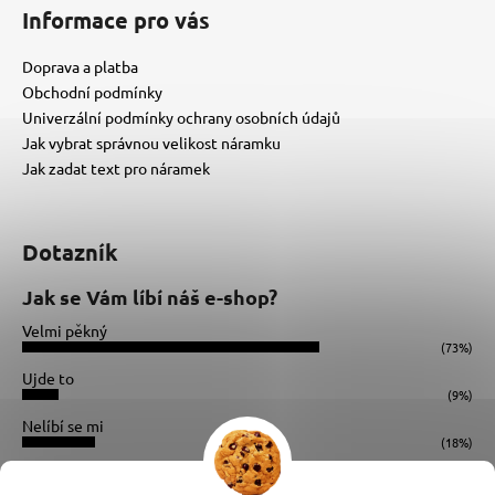
Informace pro vás
Doprava a platba
Obchodní podmínky
Univerzální podmínky ochrany osobních údajů
Jak vybrat správnou velikost náramku
Jak zadat text pro náramek
Dotazník
Jak se Vám líbí náš e-shop?
Velmi pěkný
(73%)
Ujde to
(9%)
Nelíbí se mi
(18%)
Počet hlasů:
34