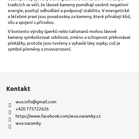
tradicích se věří, že lávové kameny pomáhají uvolnit negativní
energie, posilují odhodlání a podporují stabilitu. V energetické
a léčebné praxi jsou považovány za kameny, které přinášejí klid,
sílu a spojení s přírodou.
V kontextu výroby šperků nebo talismanů mohou lávové
kameny symbolizovat odolnost, změnu a schopnost překonávat
překážky, protože jsou tvořeny z vyhaslé lávy sopky, což je
symbol přeměny a znovuzrození.
Z
á
Kontakt
p
a
wux.info
@
gmail.com
t
+420 775722626
í
https://www.facebook.com/wux.naramky.cz
wux.naramky