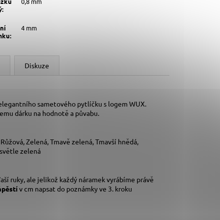
ázku
0,8 mm
ý
:
ní
4 mm
mku
:
Diskuze
 elegantního sametového pytlíčku s logem WUX.
šemu dárku na hodnotě a půvabu.
, Růžová, Zelená, Tmavě zelená, Tmavší hnědá,
 světle zelená
aší ruky,
ale jelikož každý náramek vyrábíme právě
ápěstí
v cm napsat do poznámky ve 3. kroku