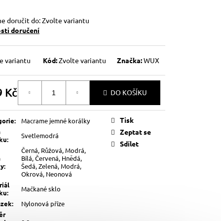
 doručit do:
Zvolte variantu
ti doručení
e variantu
Kód:
Zvolte variantu
Značka:
WUX
9 Kč
DO KOŠÍKU
á
Tisk
gorie
:
Macrame jemné korálky
a
Zeptat se
Svetlemodrá
lku
:
Sdílet
Černá, Růžová, Modrá,
a
Bílá, Červená, Hnědá,
ky
:
Šedá, Zelená, Modrá,
Okrová, Neonová
iál
Mačkané sklo
lku
:
ázek
:
Nylonová příze
ěr