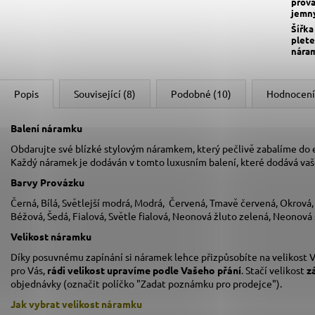
prov
jemn
Šířka
plete
nára
Popis
Související (8)
Podobné (10)
Hodnocení
Balení náramku
Obdarujte své blízké stylovým náramkem, který pečlivě zabalíme do
Každý náramek je dodáván v tomto luxusním balení, které dodává va
Barvy Provázku
Černá, Bílá, Světlejší modrá, Modrá, Červená, Tmavě červená, Okrová
Béžová, Šedá, Fialová, Světle fialová, Neonová žluto zelená, Neonová
Velikost náramku
Díky posuvnému zapínání si náramek lehce přizpůsobíte na velikost V
pro Vás,
rádi velikost upravíme podle Vašeho přání
. Stačí velikost
z
objednávky (označit políčko "Zadat poznámku pro prodejce").
Jak vybrat velikost
náramku