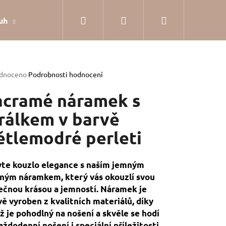
Hledat
Přihlášení
Nákupní
uh
Dárkové balení
Hodnocení obchodu
Jak
košík
rné
dnoceno
Podrobnosti hodnocení
cení
tu
cramé náramek s
rálkem v barvě
ětlemodré perleti
ček.
te kouzlo elegance s naším jemným
ným náramkem, který vás okouzlí svou
ečnou krásou a jemností. Náramek je
vě vyroben z kvalitních materiálů, díky
 je pohodlný na nošení a skvěle se hodí
SILVER
aždodenní nošení i speciální příležitosti.