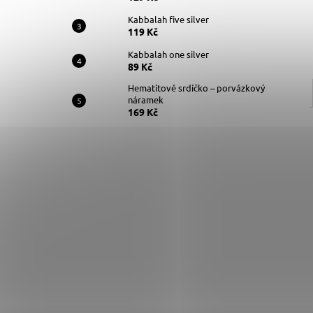
Kabbalah five silver
119 Kč
Kabbalah one silver
89 Kč
Hematitové srdíčko – porvázkový
náramek
169 Kč