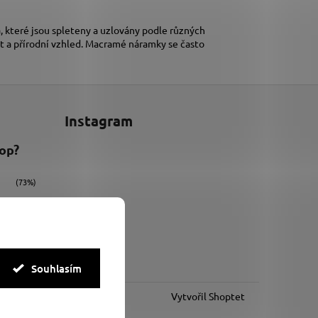
 které jsou spleteny a uzlovány podle různých
t a přírodní vzhled. Macramé náramky se často
Instagram
hop?
(73%)
(9%)
(18%)
Souhlasím
Vytvořil Shoptet