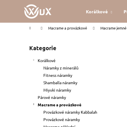
K
Přejít
na
o
Korálkové
P
obsah
Zpět
Zpět
š
do
do
í
Domů
Macrame a provázkové
Macrame jemné 
k
obchodu
obchodu
P
o
Kategorie
Přeskočit
s
kategorie
t
Korálkové
r
Náramky z minerálů
a
Fitness náramky
n
Shamballa náramky
n
Miyuki náramky
í
Párové náramky
p
Macrame a provázkové
a
Provázkové náramky Kabbalah
n
Provázkové náramky
KABBALAH ČERVENÝ NÁRAMEK
e
Macrame základní