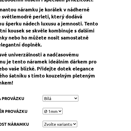
antou náramku je korálek v nádherné
 světlemodré perleti, který dodává
u šperku nádech luxusu a jemnosti. Tento
tní kousek se skvěle kombinuje s dalšími
mky nebo ho můžete nosit samostatně
elegantní doplněk.
své univerzálnosti a nadčasovému
nu je tento náramek ideálním dárkem pro
ebo vaše blízké. Přidejte dotek elegance
ého šatníku s tímto kouzelným pleteným
mkem!
A PROVÁZKU
ĚR PROVÁZKU
KOST NÁRAMKU