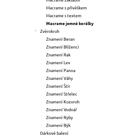
73 Kč
l
Macrame s přívěškem
Původně:
89 Kč
Macrame s textem
Macrame jemné korálky
Zvěrokruh
Znamení Beran
Znamení Blíženci
Znamení Rak
Znamení Lev
Znamení Panna
Znamení Váhy
Znamení Štír
Znamení Střelec
Znamení Kozoroh
Znamení Vodnář
Znamení Ryby
Znamení Býk
Dárkové balení