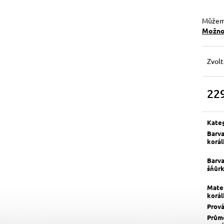
Můžeme
Možnos
Zvolt
22
Měrn
cena:
Kate
Barv
korá
Barv
šňůr
Mater
korá
Prov
Prům