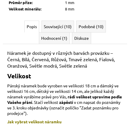
Průměr příze
:
1 mm
Velikost minerálu
:
8 mm
Popis
Související (10)
Podobné (10)
Hodnocení (1)
Diskuze
Náramek je dostupný v různých barvách provázku –
Černá, Bílá, Červená, Růžová, Tmavě zelená, Fialová,
Oranžová, Světle modrá, Světle zelená
Velikost
Pánský náramek bude vyroben ve velikosti 18 cm a dámský ve
velikosti 16 cm, dětský ve velikosti 14 cm,
ale jelikož každý
náramek vyrábíme právě pro Vás,
rádi velikost upravíme podle
Vašeho přání
. Stačí velikost
zápěstí
v cm napsat do poznámky
ve 3. kroku objednávky (označit políčko "Zadat poznámku pro
prodejce").
Jak vybrat velikost
náramku