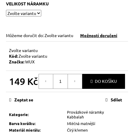
č
VELIKOST NÁRAMKU
u
j
e
m
e
Můžeme doručit do:
Zvolte variantu
Možnosti doručení
Zvolte variantu
KABBALAH
STŘÍBRNÝ
Kód:
Zvolte variantu
KROUŽEK
Značka:
WUX
AG925
129
149 Kč
Kč
DO KOŠÍKU
Měrná
cena:
Zeptat se
Sdílet
Provázkové náramky
Kategorie
:
Kabbalah
Barva korálku
:
Mléčná matnější
Materiál mierálu
:
Čirý křemen