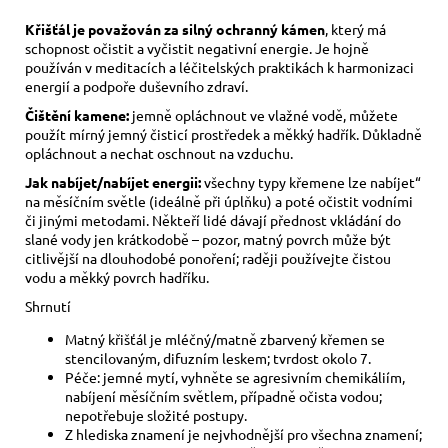
Křišťál je považován za silný ochranný kámen
, který má
schopnost očistit a vyčistit negativní energie. Je hojně
používán v meditacích a léčitelských praktikách k harmonizaci
energií a podpoře duševního zdraví.
Čištění kamene:
jemně opláchnout ve vlažné vodě, můžete
použít mírný jemný čisticí prostředek a měkký hadřík. Důkladně
opláchnout a nechat oschnout na vzduchu.
Jak nabíjet/nabíjet energii:
všechny typy křemene lze nabíjet“
na měsíčním světle (ideálně při úplňku) a poté očistit vodními
či jinými metodami. Někteří lidé dávají přednost vkládání do
slané vody jen krátkodobě – pozor, matný povrch může být
citlivější na dlouhodobé ponoření; raději používejte čistou
vodu a měkký povrch hadříku.
Shrnutí
Matný křišťál je mléčný/matně zbarvený křemen se
stencilovaným, difuzním leskem; tvrdost okolo 7.
Péče: jemné mytí, vyhněte se agresivním chemikáliím,
nabíjení měsíčním světlem, případně očista vodou;
nepotřebuje složité postupy.
Z hlediska znamení je nejvhodnější pro všechna znamení;