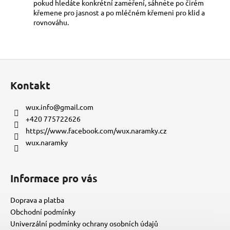
pokud hledáte konkrétní zaměření, sáhněte po čirém
křemene pro jasnost a po mléčném křemeni pro klid a
rovnováhu.
Z
á
Kontakt
p
a
wux.info
@
gmail.com
t
+420 775722626
í
https://www.facebook.com/wux.naramky.cz
wux.naramky
Informace pro vás
Doprava a platba
Obchodní podmínky
Univerzální podmínky ochrany osobních údajů