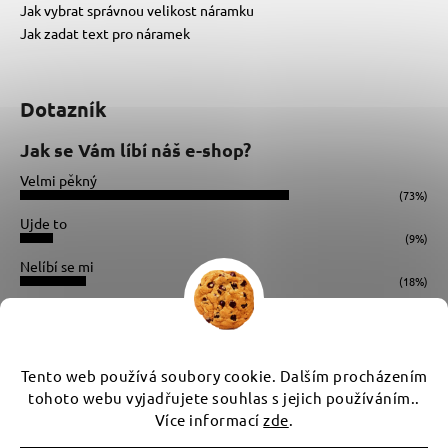
Jak vybrat správnou velikost náramku
Jak zadat text pro náramek
Dotazník
Jak se Vám líbí náš e-shop?
Velmi pěkný
(73%)
Ujde to
(9%)
Nelíbí se mi
(18%)
Počet hlasů:
34
Instagram
Tento web používá soubory cookie. Dalším procházením
tohoto webu vyjadřujete souhlas s jejich používáním..
Více informací
zde
.
Vytvořil Shoptet