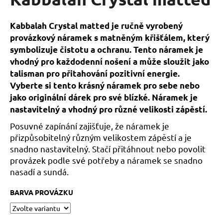
je
a
5,0
z
j
Kabbalah Crystal matted je ručně vyrobený
5
í
provázkový náramek s matněným křišťálem, který
hvězdiček.
t
symbolizuje čistotu a ochranu. Tento náramek je
vhodný pro každodenní nošení a může sloužit jako
?
talisman pro přitahování pozitivní energie.
Vyberte si tento krásný náramek pro sebe nebo
jako originální dárek pro své blízké. Náramek je
nastavitelný a vhodný pro různé velikosti zápěstí.
HLEDAT
Posuvné zapínání zajišťuje, že náramek je
přizpůsobitelný různým velikostem zápěstí a je
snadno nastavitelný. Stačí přitáhnout nebo povolit
D
provázek podle své potřeby a náramek se snadno
o
nasadí a sundá.
p
o
BARVA PROVÁZKU
r
u