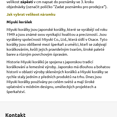
velikost
zápěstí
v cm napsat do poznámky ve 3. kroku
objednávky (označit políčko "Zadat poznámku pro prodejce").
Jak vybrat velikost
náramku
Miyuki korálek
Miyuki korálky jsou japonské korálky, které se vyrábějí od roku
1949 a jsou známé svou vynikající kvalitou a precizností. Jsou
vyráběny společností Miyuki Co., Ltd., která sídlí v Osace. Tyto
korálky jsou oblíbené mezi šperkaři a umělci, kteří se zabývají
korálkováním, kvůli jejich pravidelným tvarům, široké paletě
barev a různým povrchovým úpravám.
Historie Miyuki korálků je spojena s japonskou tradicí
korálkování a řemeslné výroby. Japonsko má dlouhou a bohatou
historii v oblasti výroby skleněných korálků a Miyuki korálky se
rychle staly jedním z předních produktů na trhu. Dnes jsou
Miyuki korálky používány po celém světě a mají široké
uplatnění v módním designu, uměleckých projektech a
šperkařství.
Z
á
Kontakt