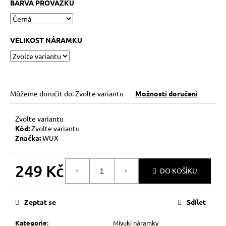
č
BARVA PROVÁZKU
u
j
e
VELIKOST NÁRAMKU
m
e
HEMATITOVÉ
Můžeme doručit do:
Zvolte variantu
Možnosti doručení
SRDÍČKO
–
PORVÁZKOVÝ
Zvolte variantu
NÁRAMEK
Kód:
Zvolte variantu
169
Značka:
WUX
Kč
Původně:
210
249 Kč
Kč
DO KOŠÍKU
Měrná
cena:
Zeptat se
Sdílet
Kategorie
:
Miyuki náramky