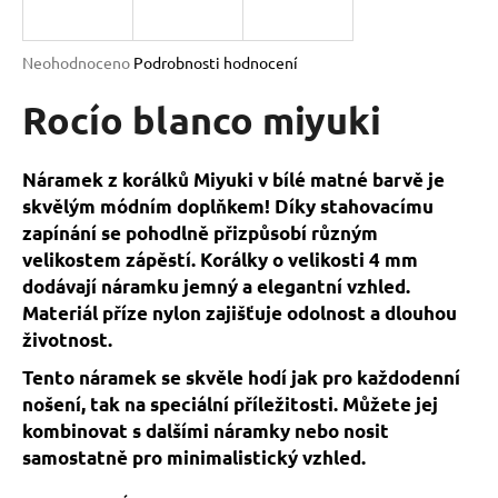
a
j
Průměrné
Neohodnoceno
Podrobnosti hodnocení
í
hodnocení
produktu
Rocío blanco miyuki
t
je
?
0,0
z
Náramek z korálků Miyuki v bílé matné barvě je
5
skvělým módním doplňkem! Díky stahovacímu
hvězdiček.
zapínání se pohodlně přizpůsobí různým
velikostem zápěstí. Korálky o velikosti 4 mm
HLEDAT
dodávají náramku jemný a elegantní vzhled.
Materiál příze nylon zajišťuje odolnost a dlouhou
životnost.
D
o
Tento náramek se skvěle hodí jak pro každodenní
p
nošení, tak na speciální příležitosti. Můžete jej
o
kombinovat s dalšími náramky nebo nosit
r
samostatně pro minimalistický vzhled.
u