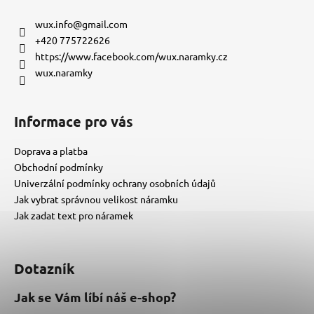
p
a
wux.info
@
gmail.com
t
+420 775722626
í
https://www.facebook.com/wux.naramky.cz
wux.naramky
Informace pro vás
Doprava a platba
Obchodní podmínky
Univerzální podmínky ochrany osobních údajů
Jak vybrat správnou velikost náramku
Jak zadat text pro náramek
Dotazník
Jak se Vám líbí náš e-shop?