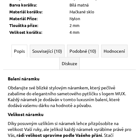
Barva korálku
:
Bílá matná
Materiál korálku
:
Mačkané sklo
Materiál Příze
:
Nylon
Tlouštka příze
:
2 mm
Velikost korálku
:
4 mm
Popis
Související (10)
Podobné (10)
Hodnocení
Diskuze
Balení náramku
Obdarujte své blízké stylovým náramkem, který pečlivě
zabalíme do elegantního sametového pytlíčku s logem WUX.
Každý náramek je dodáván v tomto luxusním balení, které
dodává vašemu dárku na hodnotě a půvabu.
Velikost náramku
Díky posuvným uzlíkům si náramek lehce přizpůsobíte na
velikost Vaší ruky,
ale jelikož každý náramek vyrábíme právě pro
Vás,
rádi velikost upravíme podle Vašeho přání
. Stačí