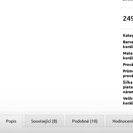
24
Měrn
cena:
Kate
Barv
korá
Mater
korá
Prov
Prům
prov
Šířka
plete
nára
Velik
korá
Popis
Související (8)
Podobné (10)
Hodnocení