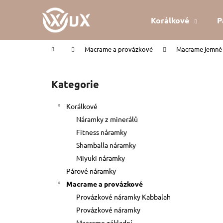
K
Přejít
na
o
Korálkové
P
obsah
Zpět
Zpět
š
do
do
í
Domů
Macrame a provázkové
Macrame jemné 
k
obchodu
obchodu
P
o
Kategorie
Přeskočit
s
kategorie
t
Korálkové
r
Náramky z minerálů
a
Fitness náramky
n
Shamballa náramky
n
Miyuki náramky
í
Párové náramky
p
Macrame a provázkové
a
Provázkové náramky Kabbalah
n
Provázkové náramky
KABBALAH ČERVENÝ NÁRAMEK
e
Macrame základní