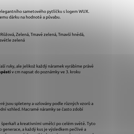
 elegantního sametového pytlíčku s logem WUX.
šemu dárku na hodnotě a půvabu.
, Růžová, Zelená, Tmavě zelená, Tmavší hnědá,
 světle zelená
aší ruky,
ale jelikož každý náramek vyrábíme právě
ápěstí
v cm napsat do poznámky ve 3. kroku
eré jsou spleteny a uzlovány podle různých vzorů a
rodní vzhled. Macramé náramky se často zdobí
šperkaři a kreativními umělci po celém světě. Tyto
o generace, a každý kus je výsledkem pečlivé a