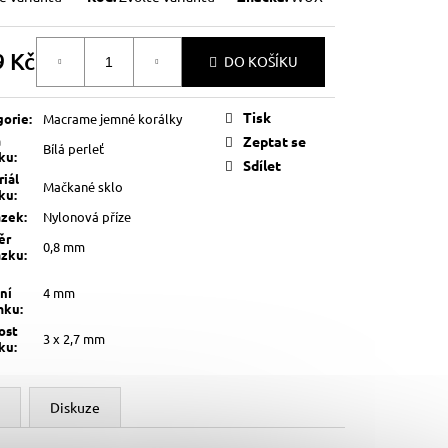
9 Kč
DO KOŠÍKU
á
Tisk
gorie
:
Macrame jemné korálky
a
Zeptat se
Bílá perleť
lku
:
Sdílet
iál
Mačkané sklo
lku
:
ázek
:
Nylonová příze
ěr
0,8 mm
ázku
:
ní
4 mm
mku
:
ost
3 x 2,7 mm
lku
:
Diskuze