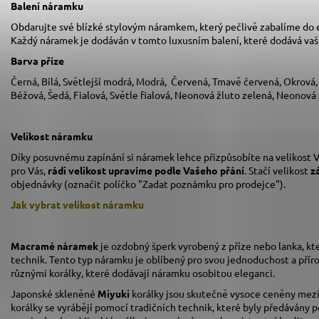
Balení náramku
Obdarujte své blízké stylovým náramkem, který pečlivě zabalíme do
Každý náramek je dodáván v tomto luxusním balení, které dodává va
Barva příze
Černá, Bílá, Světlejší modrá, Modrá, Červená, Tmavě červená, Okrová
Béžová, Šedá, Fialová, Světle fialová, Neonová žluto zelená, Neonová
Velikost náramku
Díky posuvnému zapínání si náramek lehce přizpůsobíte na velikost V
pro Vás,
rádi velikost upravíme podle Vašeho přání
. Stačí velikost
z
objednávky (označit políčko "Zadat poznámku pro prodejce").
Jak vybrat velikost
náramku
Macramé náramek
je ozdobný šperk vyrobený z příze nebo lanka, kt
technik. Tento typ náramku je oblíbený pro svou jednoduchost a pří
různými korálky, které dodávají náramku osobitou eleganci.
Japonské skleněné
Miyuki
korálky jsou skutečně vysoce ceněny mezi 
korálky se vyrábějí pomocí tradičních technik, které byly předávány p