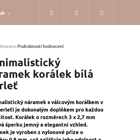
Hledat
Přihlášení
Nákupní
uh
Dárkové balení
Hodnocení obchodu
Jak
košík
rné
dnoceno
Podrobnosti hodnocení
cení
tu
nimalistický
ramek korálek bílá
rleť
ček.
alistický náramek s válcovým korálkem v
perleťi je dokonalým doplňkem pro každou
žitost. Korálek o rozměrech 3 x 2,7 mm
á šperku jemný a elegantní vzhled.
ek je vyroben z nylonové příze o
SILVER
ru 0,8 mm, což zajišťuje jeho odolnost a