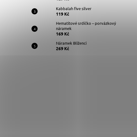
Kabbalah five silver
119 Kč
Hematitové srdíčko – porvázkový
náramek
169 Kč
Náramek Blíženci
269 Kč