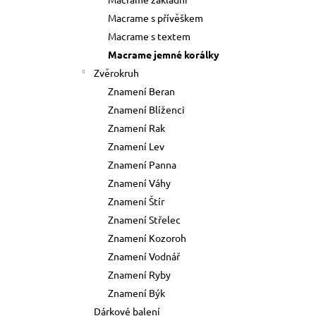
73 Kč
l
Macrame s přívěškem
Původně:
89 Kč
Macrame s textem
Macrame jemné korálky
Zvěrokruh
Znamení Beran
Znamení Blíženci
Znamení Rak
Znamení Lev
Znamení Panna
Znamení Váhy
Znamení Štír
Znamení Střelec
Znamení Kozoroh
Znamení Vodnář
Znamení Ryby
Znamení Býk
Dárkové balení