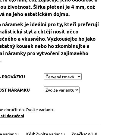
ou životnost. Šířka pletení je 4 mm, což
vá na jeho estetickém dojmu.
 náramek je ideální pro ty, kteří preferují
alistický styl a chtějí nosit něco
ečného a vkusného. Vyzkoušejte ho jako
tatný kousek nebo ho zkombinujte s
mi náramky pro vytvoření zajímavého
.
A PROVÁZKU
KOST NÁRAMKU
 doručit do:
Zvolte variantu
ti doručení
e variantu
Kód:
Zvolte variantu
Značka:
WUX