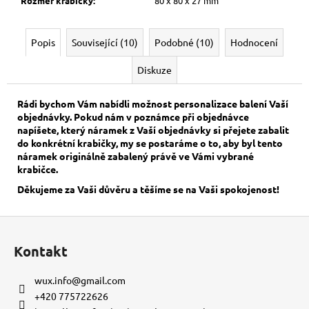
Rozměr krabičky
:
80 x 80 x 27 mm
Popis
Související (10)
Podobné (10)
Hodnocení
Diskuze
Rádi bychom Vám nabídli možnost personalizace balení Vaší
objednávky. Pokud nám v poznámce při objednávce
napíšete, který náramek z Vaší objednávky si přejete zabalit
do konkrétní krabičky, my se postaráme o to, aby byl tento
náramek originálně zabalený právě ve Vámi vybrané
krabičce.
Děkujeme za Vaši důvěru a těšíme se na Vaši spokojenost!
Z
á
Kontakt
p
a
wux.info
@
gmail.com
t
+420 775722626