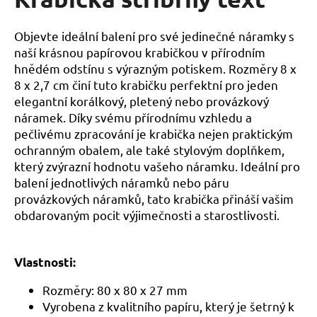
je
a
0,0
z
j
Objevte ideální balení pro své jedinečné náramky s
5
í
naší krásnou papírovou krabičkou v přírodním
hvězdiček.
hnědém odstínu s výrazným potiskem. Rozměry 8 x
t
8 x 2,7 cm činí tuto krabičku perfektní pro jeden
?
elegantní korálkový, pletený nebo provázkový
náramek. Díky svému přírodnímu vzhledu a
pečlivému zpracování je krabička nejen praktickým
ochranným obalem, ale také stylovým doplňkem,
HLEDAT
který zvýrazní hodnotu vašeho náramku. Ideální pro
balení jednotlivých náramků nebo páru
provázkových náramků, tato krabička přináší vašim
obdarovaným pocit výjimečnosti a starostlivosti.
D
o
p
Vlastnosti:
o
r
Rozměry:
80 x 80 x 27 mm
u
Vyrobena z kvalitního papíru, který je šetrný k