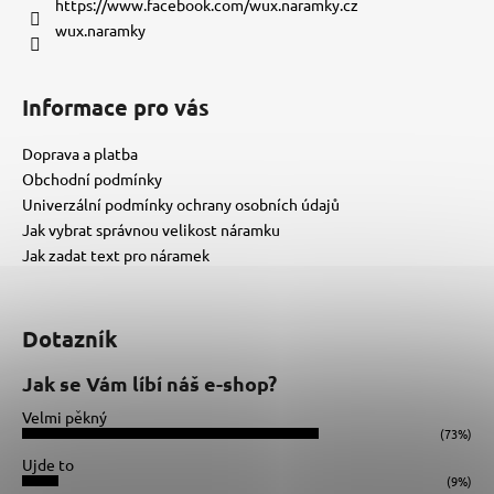
í
https://www.facebook.com/wux.naramky.cz
wux.naramky
Informace pro vás
Doprava a platba
Obchodní podmínky
Univerzální podmínky ochrany osobních údajů
Jak vybrat správnou velikost náramku
Jak zadat text pro náramek
Dotazník
Jak se Vám líbí náš e-shop?
Velmi pěkný
(73%)
Ujde to
(9%)