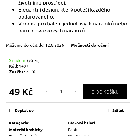
č
životnímu prostředí.
u
Elegantní design, který potěší každého
j
obdarovaného.
e
Vhodná pro balení jednotlivých náramků nebo
m
páru provázkových náramků
e
Můžeme doručit do:
12.8.2026
Možnosti doručení
KABBALAH
ČERVENÝ
Skladem
(>5 ks)
NÁRAMEK
Kód:
1497
73
Značka:
WUX
Kč
Původně:
89
49 Kč
Kč
DO KOŠÍKU
Měrná
cena:
Zeptat se
Sdílet
Kategorie
:
Dárkové balení
Materiál krabičky
:
Papír