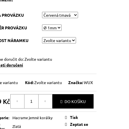
A PROVÁZKU
ĚR PROVÁZKU
KOST NÁRAMKU
 doručit do:
Zvolte variantu
ti doručení
e variantu
Kód:
Zvolte variantu
Značka:
WUX
9 Kč
DO KOŠÍKU
á
Tisk
gorie
:
Macrame jemné korálky
a
Zeptat se
Zlatá
lku
: