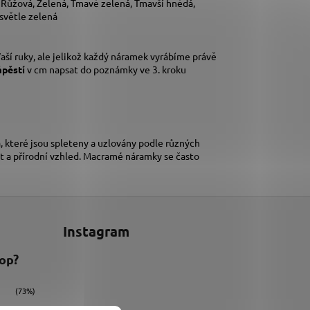
, Růžová, Zelená, Tmavě zelená, Tmavší hnědá,
 světle zelená
aší ruky,
ale jelikož každý náramek vyrábíme právě
ápěstí
v cm napsat do poznámky ve 3. kroku
 které jsou spleteny a uzlovány podle různých
t a přírodní vzhled. Macramé náramky se často
Instagram
hop?
(73%)