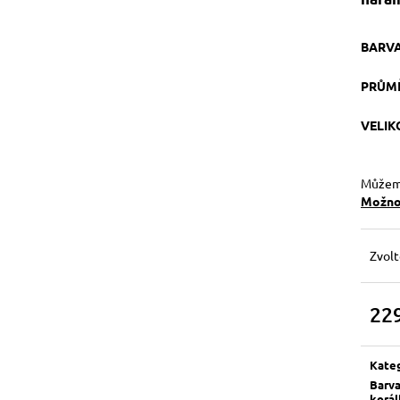
BARV
PRŮM
VELI
Můžeme
Možnos
Zvolt
22
Měrn
cena:
Kate
Barv
korá