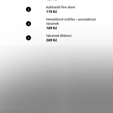
Kabbalah five silver
119 Kč
Hematitové srdíčko – porvázkový
náramek
169 Kč
Náramek Blíženci
269 Kč