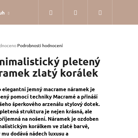
Hledat
Přihlášení
Nákupní
uh
Dárkové balení
Hodnocení obchodu
Jak
košík
rné
dnoceno
Podrobnosti hodnocení
cení
tu
nimalistický pletený
ramek zlatý korálek
ček.
 elegantní jemný macrame náramek je
ený pomocí techniky Macramé a přináší
šeho šperkového arzenálu stylový dotek.
pletená struktura je nejen krásná, ale
příjemná na nošení. Náramek je ozdoben
alistickým korálkem ve zlaté barvě,
SILVER
 mu dodává nádech luxusu a