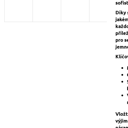
sofis
129 Kč
119 Kč
Původně:
149 Kč
Díky 
jakém
každo
příle
pro s
jemno
Klíčo
Vložt
výji
nára