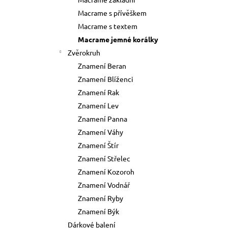
73 Kč
l
Macrame s přívěškem
Původně:
89 Kč
Macrame s textem
Macrame jemné korálky
Zvěrokruh
Znamení Beran
Znamení Blíženci
Znamení Rak
Znamení Lev
Znamení Panna
Znamení Váhy
Znamení Štír
Znamení Střelec
Znamení Kozoroh
Znamení Vodnář
Znamení Ryby
Znamení Býk
Dárkové balení