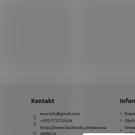
Z
á
Kontakt
Infor
p
a
wux.info
@
gmail.com
Dopra
t
+420 775722626
Obch
í
https://www.facebook.com/wux.na
Unive
ramky.cz
osobn