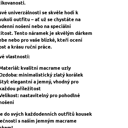
tikovanosti.
své univerzálnosti se skvěle hodí k
ukoli outfitu – ať už se chystáte na
denní nošení nebo na speciální
žitost. Tento náramek je skvělým dárkem
ebe nebo pro vaše blízké, kteří ocení
st a krásu ruční práce.
vé vlastnosti:
Materiál: kvalitní macrame uzly
Ozdoba: minimalistický zlatý korálek
Styl: elegantní a jemný, vhodný pro
každou příležitost
Velikost: nastavitelný pro pohodlné
nošení
e do svých každodenních outfitů kousek
mečnosti s naším jemným macrame
mkem!