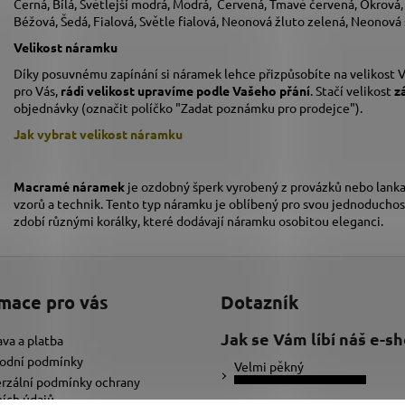
Černá, Bílá, Světlejší modrá, Modrá, Červená, Tmavě červená, Okrová
Béžová, Šedá, Fialová, Světle fialová, Neonová žluto zelená, Neonová
Velikost náramku
Díky posuvnému zapínání si náramek lehce přizpůsobíte na velikost V
pro Vás,
rádi velikost upravíme podle Vašeho přání
. Stačí velikost
z
objednávky (označit políčko "Zadat poznámku pro prodejce").
Jak vybrat velikost
náramku
Macramé náramek
je ozdobný šperk vyrobený z provázků nebo lanka,
vzorů a technik. Tento typ náramku je oblíbený pro svou jednoduchos
zdobí různými korálky, které dodávají náramku osobitou eleganci.
mace pro vás
Dotazník
Jak se Vám líbí náš e-s
va a platba
odní podmínky
Velmi pěkný
rzální podmínky ochrany
ích údajů