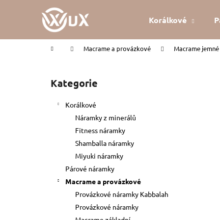
K
Přejít
na
o
Korálkové
P
obsah
Zpět
Zpět
š
do
do
í
Domů
Macrame a provázkové
Macrame jemné 
k
obchodu
obchodu
P
o
Kategorie
Přeskočit
s
kategorie
t
Korálkové
r
Náramky z minerálů
a
Fitness náramky
n
Shamballa náramky
n
Miyuki náramky
í
Párové náramky
p
Macrame a provázkové
a
Provázkové náramky Kabbalah
n
Provázkové náramky
KABBALAH ČERVENÝ NÁRAMEK
e
Macrame základní