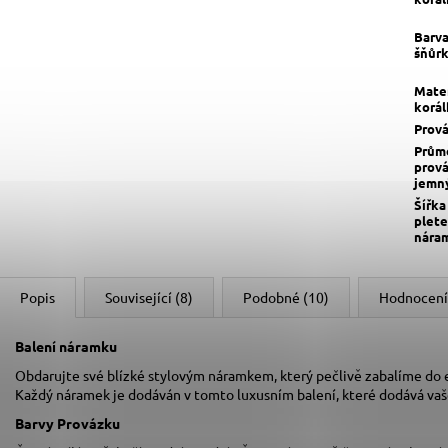
Barv
šňůr
Mater
korá
Prov
Prům
prov
jemn
Šířka
plete
nára
Popis
Související (8)
Podobné (10)
Hodnocení
Balení náramku
Obdarujte své blízké stylovým náramkem, který pečlivě zabalíme do
Každý náramek je dodáván v tomto luxusním balení, které dodává va
Barvy Provázku