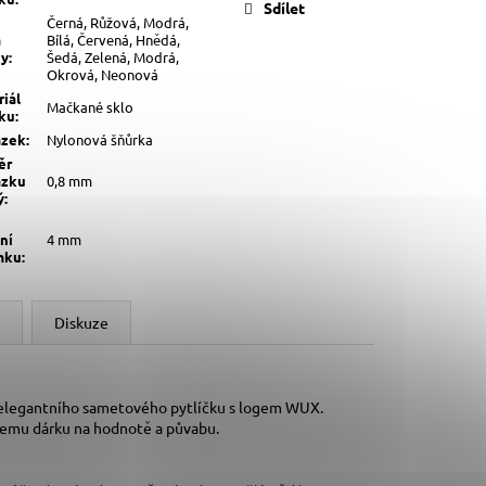
Sdílet
Černá, Růžová, Modrá,
a
Bílá, Červená, Hnědá,
ky
:
Šedá, Zelená, Modrá,
Okrová, Neonová
iál
Mačkané sklo
lku
:
ázek
:
Nylonová šňůrka
ěr
ázku
0,8 mm
ý
:
ní
4 mm
mku
:
Diskuze
 elegantního sametového pytlíčku s logem WUX.
šemu dárku na hodnotě a půvabu.