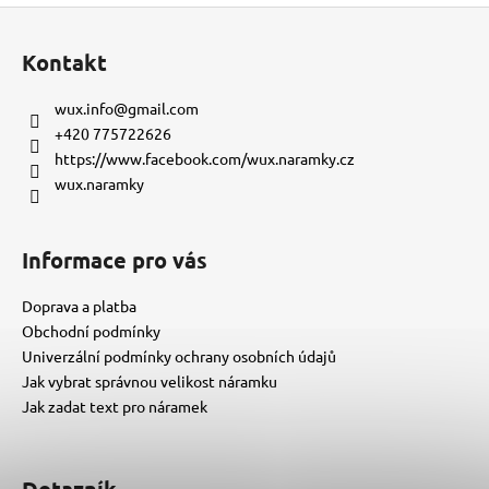
Z
á
Kontakt
p
a
wux.info
@
gmail.com
t
+420 775722626
í
https://www.facebook.com/wux.naramky.cz
wux.naramky
Informace pro vás
Doprava a platba
Obchodní podmínky
Univerzální podmínky ochrany osobních údajů
Jak vybrat správnou velikost náramku
Jak zadat text pro náramek
Dotazník