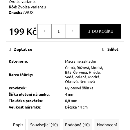
Zvolte variantu
Kód:
Zvolte variantu
Značka:
WUX
199 Kč
DO KOŠÍKU
Měrná
cena:
Zeptat se
Sdílet
Kategorie
:
Macrame základní
Černá, Růžová, Modrá,
Bílá, Červená, Hnědá,
Barva šňůrky
:
Šedá, Zelená, Modrá,
Okrová, Neonová
Provázek
:
Nylonová šňůrka
Šířka pletení náramku
:
4 mm
Tlouštka provázku
:
0,8 mm
Velikost náramku
:
Dětská 14 cm
Popis
Související (10)
Podobné (10)
Hodnocení