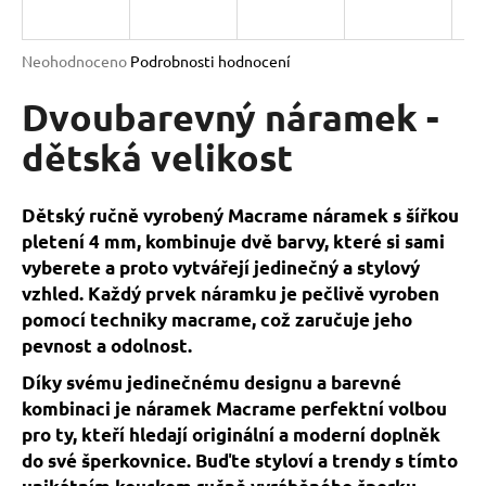
a
j
Průměrné
Neohodnoceno
Podrobnosti hodnocení
í
hodnocení
produktu
Dvoubarevný náramek -
t
je
?
0,0
dětská velikost
z
5
hvězdiček.
Dětský ručně vyrobený Macrame náramek s šířkou
pletení 4 mm, kombinuje dvě barvy, které si sami
HLEDAT
vyberete a proto vytvářejí jedinečný a stylový
vzhled. Každý prvek náramku je pečlivě vyroben
pomocí techniky macrame, což zaručuje jeho
D
pevnost a odolnost.
o
Díky svému jedinečnému designu a barevné
p
kombinaci je náramek Macrame perfektní volbou
o
pro ty, kteří hledají originální a moderní doplněk
r
do své šperkovnice. Buďte styloví a trendy s tímto
u