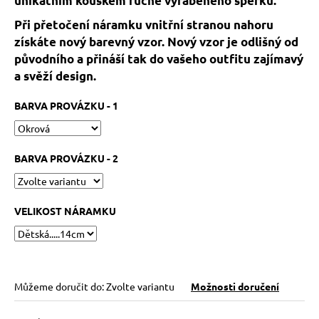
unikátním kouskem ručně vyráběného šperku.
č
u
Při přetočení náramku vnitřní stranou nahoru
j
získáte nový barevný vzor. Nový vzor je odlišný od
e
původního a přináší tak do vašeho outfitu zajímavý
m
a svěží design.
e
BARVA PROVÁZKU - 1
KABBALAH
FIVE
SILVER
BARVA PROVÁZKU - 2
119
Kč
Původně:
149
VELIKOST NÁRAMKU
Kč
Můžeme doručit do:
Zvolte variantu
Možnosti doručení