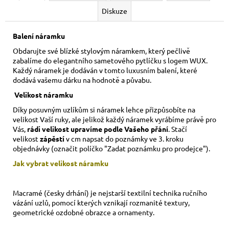
Diskuze
Balení náramku
Obdarujte své blízké stylovým náramkem, který pečlivě
zabalíme do elegantního sametového pytlíčku s logem WUX.
Každý náramek je dodáván v tomto luxusním balení, které
dodává vašemu dárku na hodnotě a půvabu.
Velikost náramku
Díky posuvným uzlíkům si náramek lehce přizpůsobíte na
velikost Vaší ruky,
ale jelikož každý náramek vyrábíme právě pro
Vás,
rádi velikost upravíme podle Vašeho přání
. Stačí
velikost
zápěstí
v cm napsat do poznámky ve 3. kroku
objednávky (označit políčko "Zadat poznámku pro prodejce").
Jak vybrat velikost
náramku
Macramé (česky drhání) je nejstarší textilní technika ručního
vázání uzlů, pomocí kterých vznikají rozmanité textury,
geometrické ozdobné obrazce a ornamenty.