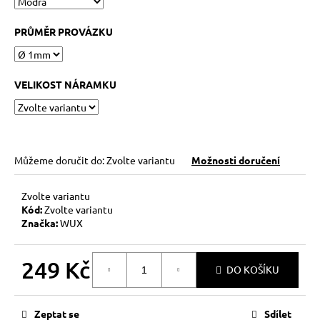
č
u
j
PRŮMĚR PROVÁZKU
e
m
e
VELIKOST NÁRAMKU
KABBALAH
FIVE
SILVER
Můžeme doručit do:
Zvolte variantu
Možnosti doručení
119
Kč
Původně:
Zvolte variantu
149
Kód:
Zvolte variantu
Kč
Značka:
WUX
249 Kč
DO KOŠÍKU
Měrná
cena:
Zeptat se
Sdílet