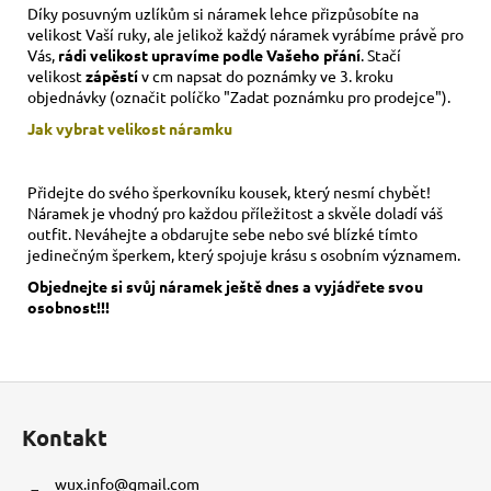
Díky posuvným uzlíkům si náramek lehce přizpůsobíte na
velikost Vaší ruky,
ale jelikož každý náramek vyrábíme právě pro
Vás,
rádi velikost upravíme podle Vašeho přání
. Stačí
velikost
zápěstí
v cm napsat do poznámky ve 3. kroku
objednávky (označit políčko "Zadat poznámku pro prodejce").
Jak vybrat velikost
náramku
Přidejte do svého šperkovníku kousek, který nesmí chybět!
Náramek je vhodný pro každou příležitost a skvěle doladí váš
outfit. Neváhejte a obdarujte sebe nebo své blízké tímto
jedinečným šperkem, který spojuje krásu s osobním významem.
Objednejte si svůj náramek ještě dnes a vyjádřete svou
osobnost!!!
Z
á
Kontakt
p
a
wux.info
@
gmail.com