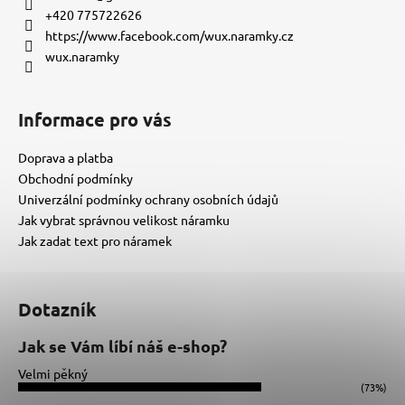
t
+420 775722626
í
https://www.facebook.com/wux.naramky.cz
wux.naramky
Informace pro vás
Doprava a platba
Obchodní podmínky
Univerzální podmínky ochrany osobních údajů
Jak vybrat správnou velikost náramku
Jak zadat text pro náramek
Dotazník
Jak se Vám líbí náš e-shop?
Velmi pěkný
(73%)