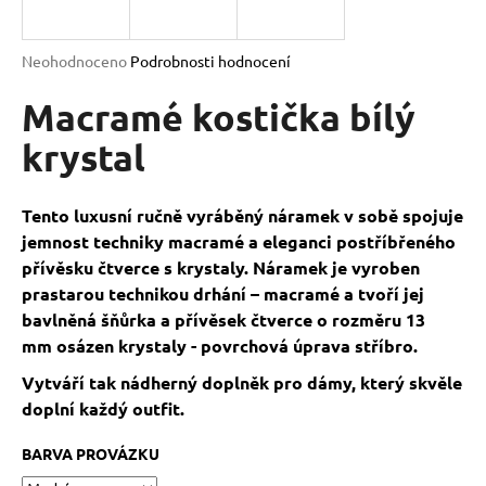
a
j
Průměrné
Neohodnoceno
Podrobnosti hodnocení
í
hodnocení
produktu
Macramé kostička bílý
t
je
?
0,0
krystal
z
5
hvězdiček.
Tento luxusní ručně vyráběný náramek v sobě spojuje
jemnost techniky macramé a eleganci postříbřeného
HLEDAT
přívěsku čtverce s krystaly. Náramek je vyroben
prastarou technikou drhání – macramé a tvoří jej
bavlněná šňůrka a přívěsek čtverce o rozměru 13
D
mm osázen krystaly - povrchová úprava stříbro.
o
Vytváří tak nádherný doplněk pro dámy, který skvěle
p
doplní každý outfit.
o
r
BARVA PROVÁZKU
u