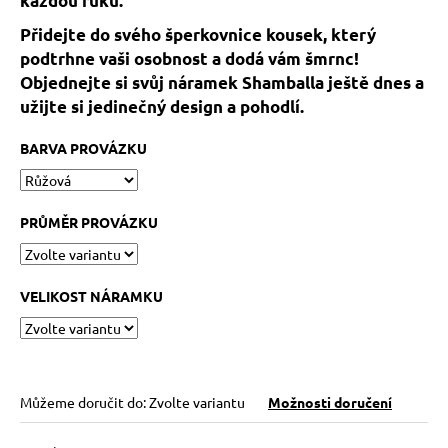
každou ruku.
č
u
Přidejte do svého šperkovnice kousek, který
j
podtrhne vaši osobnost a dodá vám šmrnc!
e
Objednejte si svůj náramek Shamballa ještě dnes a
m
užijte si jedinečný design a pohodlí.
e
BARVA PROVÁZKU
NÁRAMEK
BLÍŽENCI
269
PRŮMĚR PROVÁZKU
Kč
VELIKOST NÁRAMKU
Můžeme doručit do:
Zvolte variantu
Možnosti doručení