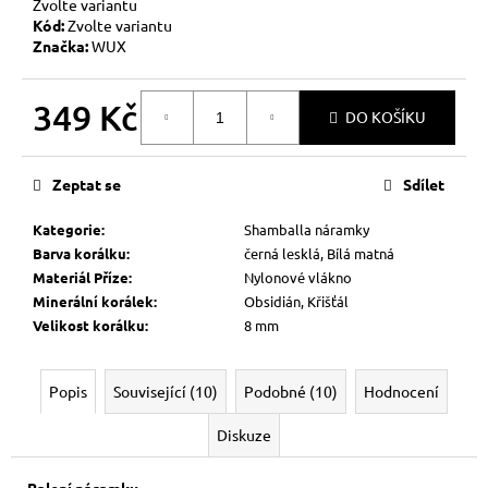
Zvolte variantu
Kód:
Zvolte variantu
Značka:
WUX
349 Kč
DO KOŠÍKU
Měrná
cena:
Zeptat se
Sdílet
Kategorie
:
Shamballa náramky
Barva korálku
:
černá lesklá, Bílá matná
Materiál Příze
:
Nylonové vlákno
Minerální korálek
:
Obsidián, Křišťál
Velikost korálku
:
8 mm
Popis
Související (10)
Podobné (10)
Hodnocení
Diskuze
Balení náramku