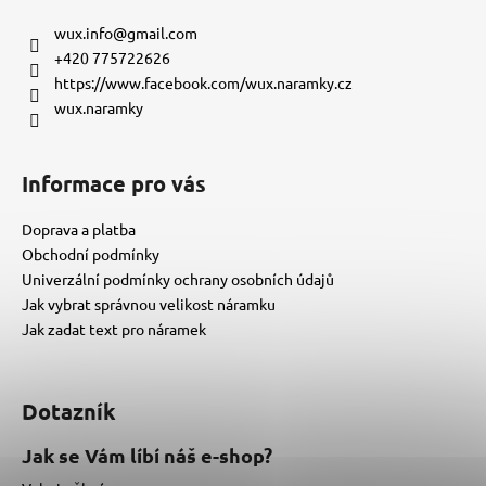
p
a
wux.info
@
gmail.com
t
+420 775722626
í
https://www.facebook.com/wux.naramky.cz
wux.naramky
Informace pro vás
Doprava a platba
Obchodní podmínky
Univerzální podmínky ochrany osobních údajů
Jak vybrat správnou velikost náramku
Jak zadat text pro náramek
Dotazník
Jak se Vám líbí náš e-shop?