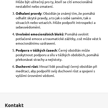
Může být užitečný pro ty, kteří se cítí emocionálně
nestabilní nebo zmatení.
Odhalení pravdy
: Obsidián je známý tím, že pomáhá
odhalit skryté pravdy, a to jak o sobě samém, tak o
situacích nebo vztazích. Může podpořit introspekci a
sebeuvědomění.
Uvolnění emocionálních bloků
: Pomáhá uvolnit
potlačené emoce a traumatické zážitky, což může vést k
emocionálnímu uzdravení.
Podpora v těžkých časech
: Černý obsidián může
poskytnout podporu a sílu v těžkých obdobích, pomáhá
překonávat strachy a nejistoty.
Duchovní růst
: Mnozí lidé používají černý obsidián při
meditaci, aby podpořili svůj duchovní růst a spojení s
vyššími úrovněmi vědomí.
Z
á
Kontakt