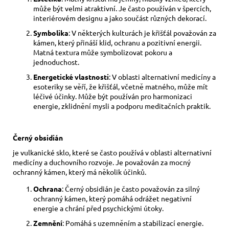
může být velmi atraktivní. Je často používán v špercích,
interiérovém designu a jako součást různých dekorací.
Symbolika
: V některých kulturách je křišťál považován za
kámen, který přináší klid, ochranu a pozitivní energii.
Matná textura může symbolizovat pokoru a
jednoduchost.
Energetické vlastnosti
: V oblasti alternativní medicíny a
esoteriky se věří, že křišťál, včetně matného, může mít
léčivé účinky. Může být používán pro harmonizaci
energie, zklidnění mysli a podporu meditačních praktik.
Černý obsidián
je vulkanické sklo, které se často používá v oblasti alternativní
medicíny a duchovního rozvoje. Je považován za mocný
ochranný kámen, který má několik účinků.
Ochrana
: Černý obsidián je často považován za silný
ochranný kámen, který pomáhá odrážet negativní
energie a chrání před psychickými útoky.
Zemnění
: Pomáhá s uzemněním a stabilizací energie.