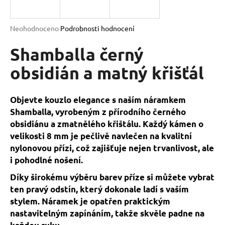
a
j
Průměrné
Neohodnoceno
Podrobnosti hodnocení
í
hodnocení
produktu
Shamballa černý
t
je
?
0,0
obsidián a matný křišťál
z
5
hvězdiček.
Objevte kouzlo elegance s naším náramkem
Shamballa, vyrobeným z přírodního černého
HLEDAT
obsidiánu a zmatnělého křištálu. Každý kámen o
velikosti 8 mm je pečlivě navlečen na kvalitní
nylonovou přízi, což zajišťuje nejen trvanlivost, ale
D
i pohodlné nošení.
o
Díky širokému výběru barev příze si můžete vybrat
p
ten pravý odstín, který dokonale ladí s vaším
o
stylem. Náramek je opatřen praktickým
r
nastavitelným zapínáním, takže skvěle padne na
u