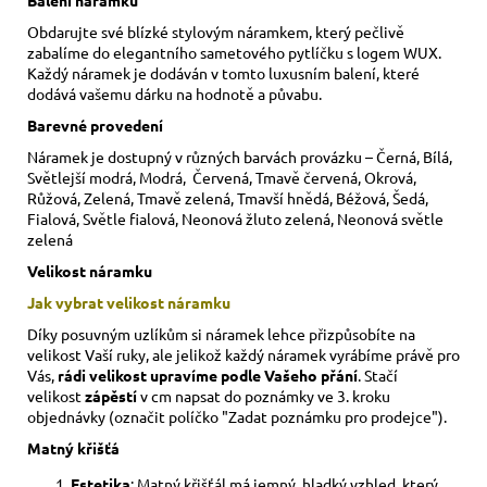
Obdarujte své blízké stylovým náramkem, který pečlivě
zabalíme do elegantního sametového pytlíčku s logem WUX.
Každý náramek je dodáván v tomto luxusním balení, které
dodává vašemu dárku na hodnotě a půvabu.
Barevné provedení
Náramek je dostupný v různých barvách provázku – Černá, Bílá,
Světlejší modrá, Modrá, Červená, Tmavě červená, Okrová,
Růžová, Zelená, Tmavě zelená, Tmavší hnědá, Béžová, Šedá,
Fialová, Světle fialová, Neonová žluto zelená, Neonová světle
zelená
Velikost náramku
Jak vybrat velikost
náramku
Díky posuvným uzlíkům si náramek lehce přizpůsobíte na
velikost Vaší ruky,
ale jelikož každý náramek vyrábíme právě pro
Vás,
rádi velikost upravíme podle Vašeho přání
. Stačí
velikost
zápěstí
v cm napsat do poznámky ve 3. kroku
objednávky (označit políčko "Zadat poznámku pro prodejce").
Matný křišťá
Estetika
: Matný křišťál má jemný, hladký vzhled, který