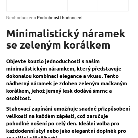
a
j
Průměrné
Neohodnoceno
Podrobnosti hodnocení
í
hodnocení
produktu
Minimalistický náramek
t
je
?
0,0
se zeleným korálkem
z
5
hvězdiček.
Objevte kouzlo jednoduchosti s naším
minimalistickým náramkem, který představuje
HLEDAT
dokonalou kombinaci elegance a vkusu. Tento
nádherný náramek je zdoben zeleným mačkaným
korálkem, jehož jemný lesk dodává šmrnc a
D
osobitost.
o
Stahovací zapínání umožňuje snadné přizpůsobení
p
velikosti na každém zápěstí, což zaručuje
o
pohodlné nošení po celý den. Ideální volba pro
r
každodenní styl nebo jako elegantní doplněk pro
u