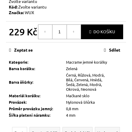
Zvolte variantu
Kód:
Zvolte variantu
Značka:
WUX
229 Kč
DO KOŠÍKU
Měrná
cena:
Zeptat se
Sdílet
Kategorie
:
Macrame jemné korálky
Barva korálku
:
Zelená
Černá, Růžová, Modrá,
Bílá, Červená, Hnědá,
Barva šňůrky
:
Šedá, Zelená, Modrá,
Okrová, Neonová
Materiál korálku
:
Mačkané sklo
Provázek
:
Nylonová šňůrka
Průměr provázku jemný
:
0,8 mm
Šířka pletení náramku
:
4 mm