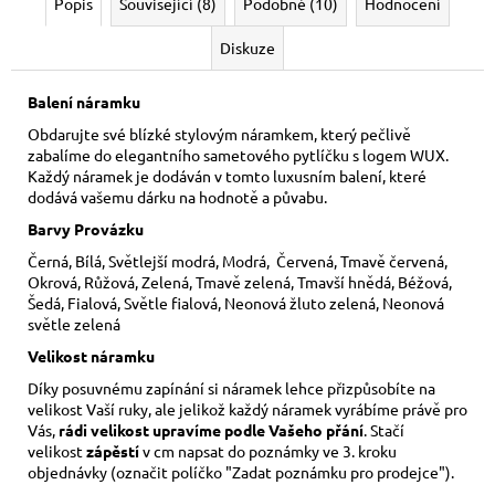
Popis
Související (8)
Podobné (10)
Hodnocení
Diskuze
Balení náramku
Obdarujte své blízké stylovým náramkem, který pečlivě
zabalíme do elegantního sametového pytlíčku s logem WUX.
Každý náramek je dodáván v tomto luxusním balení, které
dodává vašemu dárku na hodnotě a půvabu.
Barvy Provázku
Černá, Bílá, Světlejší modrá, Modrá, Červená, Tmavě červená,
Okrová, Růžová, Zelená, Tmavě zelená, Tmavší hnědá, Béžová,
Šedá, Fialová, Světle fialová, Neonová žluto zelená, Neonová
světle zelená
Velikost náramku
Díky posuvnému zapínání si náramek lehce přizpůsobíte na
velikost Vaší ruky,
ale jelikož každý náramek vyrábíme právě pro
Vás,
rádi velikost upravíme podle Vašeho přání
. Stačí
velikost
zápěstí
v cm napsat do poznámky ve 3. kroku
objednávky (označit políčko "Zadat poznámku pro prodejce").