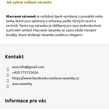
Jak vybrat velikost
náramku
Macramé náramek
je ozdobný šperk vyrobený z provázků nebo
lanka, které jsou spleteny a uzlovány podle různých vzorů a
technik. Tento typ náramku je oblíbený pro svou jednoduchost
a přírodní vzhled. Macramé náramky se často zdobí různými
korálky, které dodávají náramku osobitou eleganci.
Z
á
Kontakt
p
a
wux.info
@
gmail.com
t
+420 775722626
í
https://www.facebook.com/wux.naramky.cz
wux.naramky
Informace pro vás