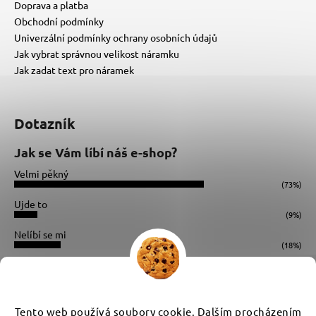
Doprava a platba
Obchodní podmínky
Univerzální podmínky ochrany osobních údajů
Jak vybrat správnou velikost náramku
Jak zadat text pro náramek
Dotazník
Jak se Vám líbí náš e-shop?
Velmi pěkný
(73%)
Ujde to
(9%)
Nelíbí se mi
(18%)
Počet hlasů:
34
Instagram
Tento web používá soubory cookie. Dalším procházením