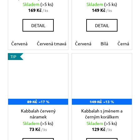
Skladem
(>5 ks)
Skladem
(>5 ks)
169 Kč
149 Kč
/ ks
/ ks
DETAIL
DETAIL
Červená
Červená tmavá
Červená
Bílá
Béžová
Bílá
Šedá
Černá
Če
TIP
89 KČ
–17 %
149 KČ
–13 %
Kabbalah červený
Kabbalah s jménem a
náramek
černým korálkem
Skladem
(>5 ks)
Skladem
(>5 ks)
73 Kč
129 Kč
/ ks
/ ks