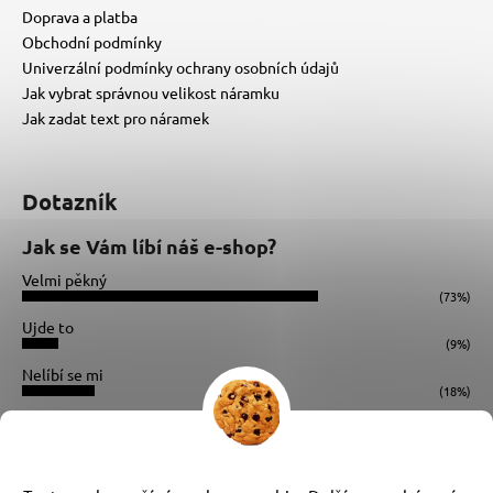
Doprava a platba
Obchodní podmínky
Univerzální podmínky ochrany osobních údajů
Jak vybrat správnou velikost náramku
Jak zadat text pro náramek
Dotazník
Jak se Vám líbí náš e-shop?
Velmi pěkný
(73%)
Ujde to
(9%)
Nelíbí se mi
(18%)
Počet hlasů:
34
Instagram