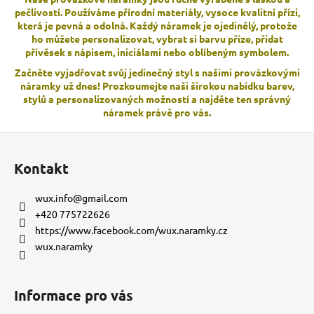
v
a
pečlivostí. Používáme přírodní materiály, vysoce kvalitní přízi,
á
c
která je pevná a odolná. Každý náramek je ojedinělý, protože
n
í
ho můžete personalizovat, vybrat si barvu příze, přidat
í
p
přívěsek s nápisem, iniciálami nebo oblíbeným symbolem.
r
Začněte vyjadřovat svůj jedinečný styl s našimi provázkovými
v
náramky už dnes! Prozkoumejte naši širokou nabídku barev,
k
stylů a personalizovaných možností a najděte ten správný
y
náramek právě pro vás.
v
Z
ý
á
p
Kontakt
p
i
s
a
wux.info
@
gmail.com
u
t
+420 775722626
í
https://www.facebook.com/wux.naramky.cz
wux.naramky
Informace pro vás