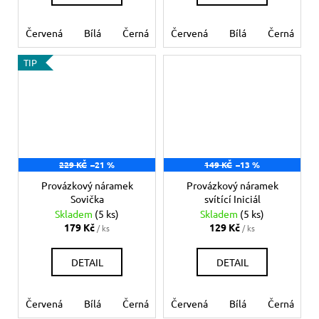
Červená
Bílá
Černá
Růžová
Červená
Modrá světlá
Bílá
Černá
Mo
TIP
229 KČ
–21 %
149 KČ
–13 %
Provázkový náramek
Provázkový náramek
Sovička
svítící Iniciál
Skladem
(5 ks)
Skladem
(5 ks)
179 Kč
129 Kč
/ ks
/ ks
DETAIL
DETAIL
Červená
Bílá
Černá
Růžová
Červená
Modrá světlá
Bílá
Černá
Mo