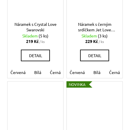
Náramek s Crystal Love
Náramek s černým
Swarovski
srdíčkem Jet Love
Swarovski
Skladem
(5 ks)
Skladem
(3 ks)
219 Kč
229 Kč
/ ks
/ ks
DETAIL
DETAIL
Červená
Bílá
Černá
Růžová
Červená
Modrá světlá
Bílá
Černá
Mo
NOVINKA