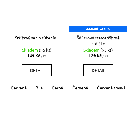
159 KČ
–18 %
Stříbrný sen o růženínu
Šňůrkový starostříbrné
srdíčko
Skladem
(>5 ks)
Skladem
(>5 ks)
149 Kč
129 Kč
/ ks
/ ks
DETAIL
DETAIL
Červená
Bílá
Černá
Růžová
Červená
Modrá světlá
Červená tmavá
Mo