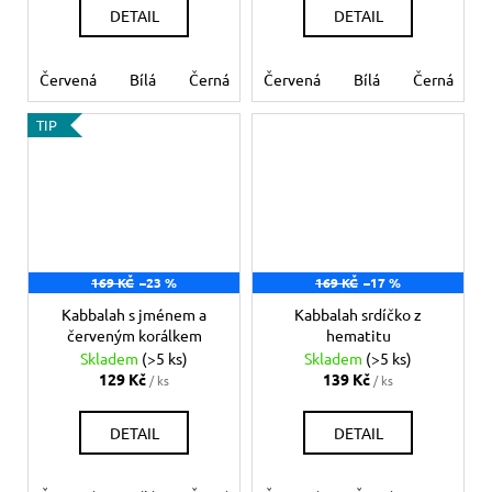
DETAIL
DETAIL
Červená
Bílá
Černá
Růžová
Červená
Modrá světlá
Bílá
Černá
Mo
TIP
169 KČ
–23 %
169 KČ
–17 %
Kabbalah s jménem a
Kabbalah srdíčko z
červeným korálkem
hematitu
Skladem
(>5 ks)
Skladem
(>5 ks)
129 Kč
139 Kč
/ ks
/ ks
DETAIL
DETAIL