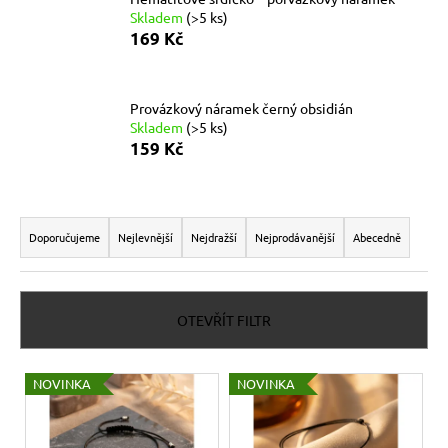
Skladem
(>5 ks)
a
169 Kč
j
í
t
Provázkový náramek černý obsidián
?
Skladem
(>5 ks)
159 Kč
Ř
HLEDAT
a
Doporučujeme
Nejlevnější
Nejdražší
Nejprodávanější
Abecedně
z
e
n
D
OTEVŘÍT FILTR
o
í
p
p
V
o
NOVINKA
NOVINKA
r
ý
r
o
u
p