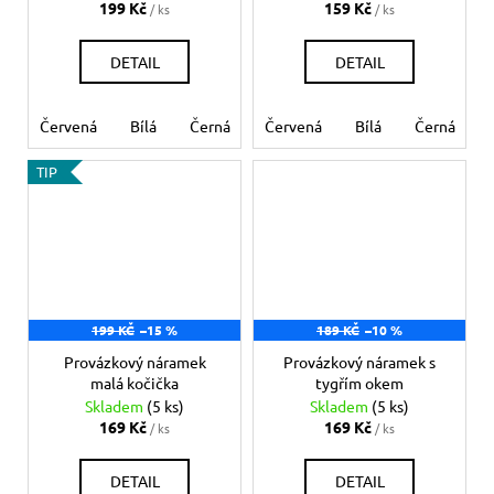
199 Kč
159 Kč
/ ks
/ ks
DETAIL
DETAIL
Červená
Bílá
Černá
Růžová
Červená
Modrá světlá
Bílá
Černá
Mo
TIP
199 KČ
–15 %
189 KČ
–10 %
Provázkový náramek
Provázkový náramek s
malá kočička
tygřím okem
Skladem
(5 ks)
Skladem
(5 ks)
169 Kč
169 Kč
/ ks
/ ks
DETAIL
DETAIL