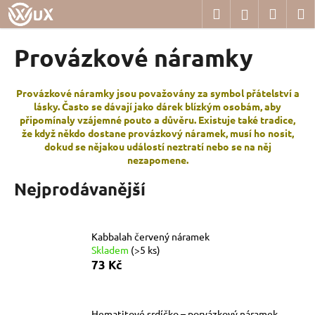
K
Přejít
Hledat
Nákup
M
Přihlášení
na
o
obsah
Zpět
Zpět
košík
š
Provázkové náramky
í
C
k
o
Provázkové náramky jsou považovány za symbol přátelství a
lásky. Často se dávají jako dárek blízkým osobám, aby
p
připomínaly vzájemné pouto a důvěru. Existuje také tradice,
o
že když někdo dostane provázkový náramek, musí ho nosit,
t
dokud se nějakou událostí neztratí nebo se na něj
nezapomene.
ř
e
Nejprodávanější
b
u
Kabbalah červený náramek
j
Skladem
(>5 ks)
e
73 Kč
t
e
n
Hematitové srdíčko – porvázkový náramek