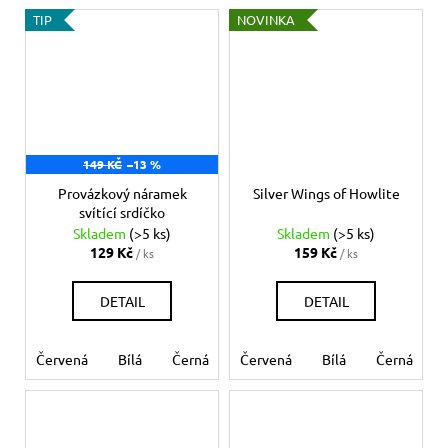
TIP
NOVINKA
149 KČ
–13 %
Provázkový náramek
Silver Wings of Howlite
svítící srdíčko
Skladem
(>5 ks)
Skladem
(>5 ks)
129 Kč
159 Kč
/ ks
/ ks
DETAIL
DETAIL
Červená
Bílá
Černá
Růžová
Červená
Modrá světlá
Bílá
Černá
Mo