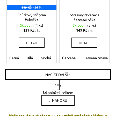
189 KČ
–26 %
Šňůrkový stříbrná
Štrasový čtverec s
želvička
červené očka
Skladem
(4 ks)
Skladem
(3 ks)
139 Kč
149 Kč
/ ks
/ ks
DETAIL
DETAIL
Černá
Bílá
Modrá
Ružová
Červená
Červená
Červená tmavá
NAČÍST DALŠÍ 4
S
1
2
t
O
r
34
položek celkem
v
á
NAHORU
l
n
k
á
o
d
Naše provázkové náramky jsou ručně vyráběné s láskou a