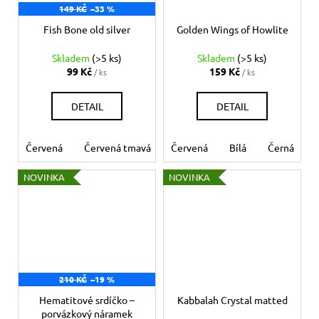
149 KČ
–33 %
Fish Bone old silver
Golden Wings of Howlite
Skladem
(>5 ks)
Skladem
(>5 ks)
99 Kč
159 Kč
/ ks
/ ks
DETAIL
DETAIL
Červená
Červená tmavá
Červená
Bílá
Béžová
Bílá
Šedá
Černá
Če
NOVINKA
NOVINKA
210 KČ
–19 %
Hematitové srdíčko –
Kabbalah Crystal matted
porvázkový náramek