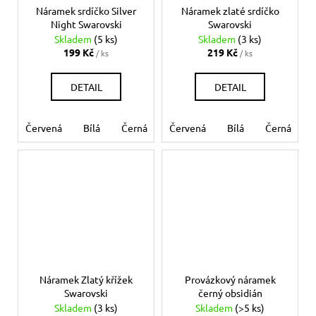
Náramek srdíčko Silver
Náramek zlaté srdíčko
Night Swarovski
Swarovski
Skladem
(5 ks)
Skladem
(3 ks)
199 Kč
219 Kč
/ ks
/ ks
DETAIL
DETAIL
Červená
Bílá
Černá
Růžová
Červená
Modrá světlá
Bílá
Černá
Mo
Náramek Zlatý křížek
Provázkový náramek
Swarovski
černý obsidián
Skladem
(3 ks)
Skladem
(>5 ks)