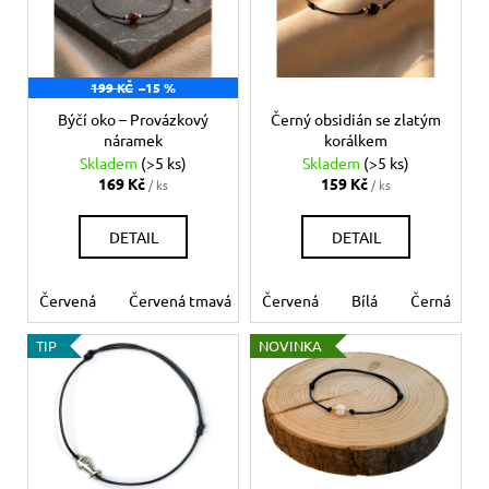
d
č
i
u
u
s
j
k
p
e
t
199 KČ
–15 %
r
m
ů
o
Býčí oko – Provázkový
Černý obsidián se zlatým
e
náramek
korálkem
d
Skladem
(>5 ks)
Skladem
(>5 ks)
u
169 Kč
159 Kč
NÁRAMEK
/ ks
/ ks
k
BLÍŽENCI
t
269
DETAIL
DETAIL
Kč
ů
Červená
Červená tmavá
Červená
Bílá
Béžová
Bílá
Šedá
Černá
Če
TIP
NOVINKA