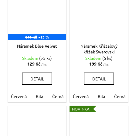
149 KČ
–13 %
Náramek Blue Velvet
Náramek Křištalový
křížek Swarovski
Skladem
(>5 ks)
Skladem
(5 ks)
129 Kč
199 Kč
/ ks
/ ks
DETAIL
DETAIL
Červená
Bílá
Černá
Růžová
Červená
Modrá světlá
Bílá
Černá
Zel
NOVINKA