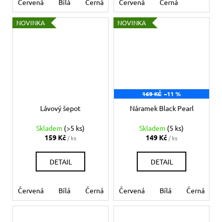
Červená
Bílá
Černá
Růžová
Červená
Modrá světlá
Černá
Zel
NOVINKA
NOVINKA
169 KČ
–11 %
Lávový šepot
Náramek Black Pearl
Skladem
(>5 ks)
Skladem
(5 ks)
159 Kč
149 Kč
/ ks
/ ks
DETAIL
DETAIL
Červená
Bílá
Černá
Růžová
Červená
Modrá světlá
Bílá
Černá
Mo