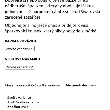
č
nádherným šperkem, který symbolizuje lásku a
u
j
jedinečnost. S náramkem Zlaté sdce od Swarovski
e
zaručeně zazáříte!
m
Objednejte si ho ještě dnes a přidejte k vaší
e
šperkovnici kousek, který nikdy nevyjde z módy!
BARVA PROVÁZKU
HEMATITOVÉ
SRDÍČKO
–
PORVÁZKOVÝ
NÁRAMEK
VELIKOST NÁRAMKU
169
Kč
Původně:
210
Kč
Můžeme doručit do:
Zvolte variantu
Možnosti doručení
Zvolte variantu
Kód:
Zvolte variantu
Značka:
WUX