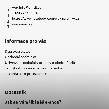
p
a
wux.info
@
gmail.com
t
+420 775722626
í
https://www.facebook.com/wux.naramky.cz
wux.naramky
Informace pro vás
Doprava a platba
Obchodní podmínky
Univerzální podmínky ochrany osobních údajů
Jak vybrat správnou velikost náramku
Jak zadat text pro náramek
Dotazník
Jak se Vám líbí náš e-shop?