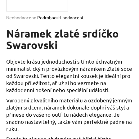
a
j
Průměrné
Neohodnoceno
Podrobnosti hodnocení
í
hodnocení
produktu
Náramek zlaté srdíčko
t
je
?
0,0
Swarovski
z
5
hvězdiček.
Objevte krásu jednoduchosti s tímto úchvatným
minimalistickým provázkovým náramkem Zlaté sdce
HLEDAT
od Swarovski. Tento elegantní kousek je ideální pro
každou příležitost, ať už si ho vezmete na
každodenní nošení nebo speciální události.
D
Vyrobený z kvalitního materiálu a ozdobený jemným
o
zlatým srdcem, náramek dokonale doplní váš styl a
p
přinese do vašeho outfitu nádech elegance. Je
o
snadno nastavitelný, takže vám perfektně padne na
r
ruku.
u
Dopřejte si nebo obdarujte své blízké tímto