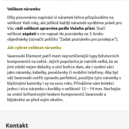
Velikost náramku
Díky posuvnému zapínání si náramek lehce přizpůsobíte na
velikost Vaší ruky,
ale jelikož každý náramek vyrábíme právě pro
Vás,
rádi velikost upravíme podle Vašeho přání
. Stačí
velikost
zápěstí
v cm napsat do poznámky ve 3. kroku
objednávky (označit políčko "Zadat poznámku pro prodejce").
Jak vybrat velikost
náramku
Swarovski Element patří mezi nejrozšířenější typy bižuterních
komponentů na světě. Jejich popularita je natolik velká, že se
jimi zdobí nejen dekolty a ušní boltce dam, ale i osobní věci
jako náramky, kabelky, peněženky či mobilní telefony. Aby byl
váš Swarovski outfit opravdu perfektní, použijte tyto náramky s
blyštivými kamínky i vy na svou ruku. Přinášíme vám kolekci
jedno i více náramku s korálky o velikosti 12 – 14 mm. Nechejte
se unést briliantovým leskem komponentů Swarovski a
blýskněte se před svým okolím.
Z
á
Kontakt