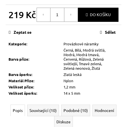
219 Kč
DO KOŠÍKU
Měrná
cena:
Zeptat se
Sdílet
Kategorie
:
Provázkové náramky
Černá, Bílá, Modrá svštlá,
Modrá, Modrá tmavá,
Barva příze
:
Červená, Růžová, Zelená
světlejší, Tmavě zelená,
Zelená neonová, Žlutá
Barva šperku
:
Zlatá leská
Materiál Příze
:
Nylon
Velikost příze
:
1,2 mm
Velikost šperku
:
14 x 5 mm
Popis
Související (10)
Podobné (10)
Hodnocení
Diskuze