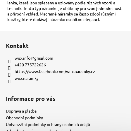
lanka, které jsou spleteny a uzlovány podle různých vzorů a
technik. Tento typ náramku je oblíbený pro svou jednoduchost
a přírodní vzhled. Macramé náramky se často zdobí různými
korálky, které dodávají náramku osobitou eleganci.
Z
á
Kontakt
p
a
wux.info
@
gmail.com
t
+420 775722626
í
https://www.facebook.com/wux.naramky.cz
wux.naramky
Informace pro vás
Doprava a platba
Obchodní podmínky
Univerzální podmínky ochrany osobních údajů
Jak vybrat správnou velikost náramku