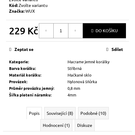
Kód:
Zvolte variantu
Značka:
WUX
229 Kč
DO KOŠÍKU
Měrná
cena:
Zeptat se
Sdílet
Kategorie
:
Macrame jemné korálky
Barva korálku
:
Stříbrná
Materiál korálku
:
Mačkané sklo
Provázek
:
Nylonová šňůrka
Průměr provázku jemný
:
0,8 mm
Šířka pletení náramku
:
4mm
Popis
Související (8)
Podobné (10)
Hodnocení (1)
Diskuze