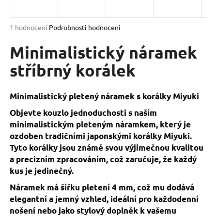
a
j
Průměrné
1 hodnocení
Podrobnosti hodnocení
í
hodnocení
produktu
Minimalistický náramek
t
je
?
5,0
stříbrný korálek
z
5
hvězdiček.
Minimalistický pletený náramek s korálky Miyuki
Objevte kouzlo jednoduchosti s naším
HLEDAT
minimalistickým pleteným náramkem, který je
ozdoben tradičními japonskými korálky Miyuki.
Tyto korálky jsou známé svou výjimečnou kvalitou
D
a precizním zpracováním, což zaručuje, že každý
o
kus je jedinečný.
p
o
Náramek má šířku pletení 4 mm, což mu dodává
r
elegantní a jemný vzhled, ideální pro každodenní
u
nošení nebo jako stylový doplněk k vašemu