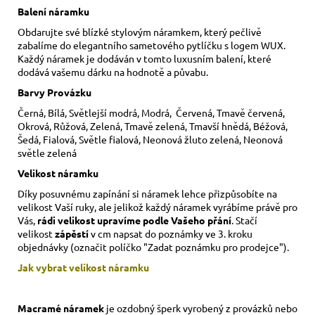
Balení náramku
Obdarujte své blízké stylovým náramkem, který pečlivě
zabalíme do elegantního sametového pytlíčku s logem WUX.
Každý náramek je dodáván v tomto luxusním balení, které
dodává vašemu dárku na hodnotě a půvabu.
Barvy Provázku
Černá, Bílá, Světlejší modrá, Modrá, Červená, Tmavě červená,
Okrová, Růžová, Zelená, Tmavě zelená, Tmavší hnědá, Béžová,
Šedá, Fialová, Světle fialová, Neonová žluto zelená, Neonová
světle zelená
Velikost náramku
Díky posuvnému zapínání si náramek lehce přizpůsobíte na
velikost Vaší ruky,
ale jelikož každý náramek vyrábíme právě pro
Vás,
rádi velikost upravíme podle Vašeho přání
. Stačí
velikost
zápěstí
v cm napsat do poznámky ve 3. kroku
objednávky (označit políčko "Zadat poznámku pro prodejce").
Jak vybrat velikost
náramku
Macramé náramek
je ozdobný šperk vyrobený z provázků nebo