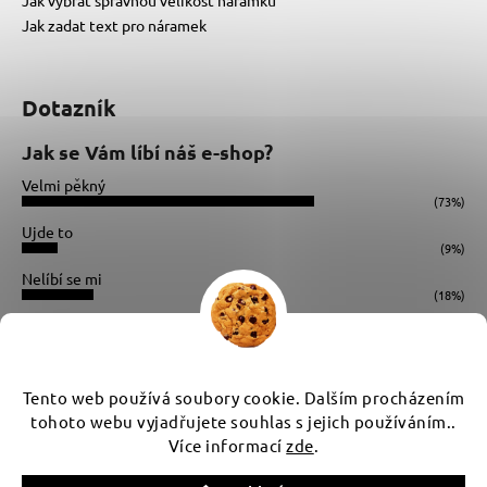
Jak zadat text pro náramek
Dotazník
Jak se Vám líbí náš e-shop?
Velmi pěkný
(73%)
Ujde to
(9%)
Nelíbí se mi
(18%)
Počet hlasů:
34
Instagram
Tento web používá soubory cookie. Dalším procházením
tohoto webu vyjadřujete souhlas s jejich používáním..
Více informací
zde
.
Vytvořil Shoptet