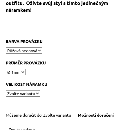
č
outfitu.
Oživte svůj styl s tímto jedinečným
u
náramkem!
j
e
m
e
BARVA PROVÁZKU
KABBALAH
STŘÍBRNÝ
KROUŽEK
PRŮMĚR PROVÁZKU
AG925
129
Kč
VELIKOST NÁRAMKU
Můžeme doručit do:
Zvolte variantu
Možnosti doručení
Zvolte variantu