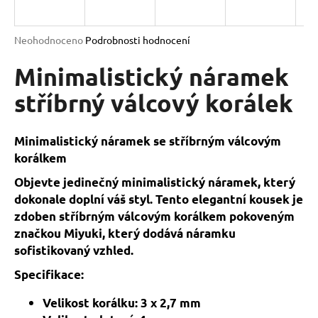
a
j
Průměrné
Neohodnoceno
Podrobnosti hodnocení
í
hodnocení
produktu
Minimalistický náramek
t
je
?
0,0
stříbrný válcový korálek
z
5
hvězdiček.
Minimalistický náramek se stříbrným válcovým
korálkem
HLEDAT
Objevte jedinečný minimalistický náramek, který
dokonale doplní váš styl. Tento elegantní kousek je
zdoben stříbrným válcovým korálkem pokoveným
D
značkou Miyuki, který dodává náramku
o
sofistikovaný vzhled.
p
o
Specifikace:
r
u
Velikost korálku: 3 x 2,7 mm