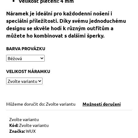
č
Velikost pletení: 4 mm
u
Náramek je ideální pro každodenní nošení i
j
e
speciální příležitosti. Díky svému jednoduchému
m
designu se skvěle hodí k různým outfitům a
e
můžete ho kombinovat s dalšími šperky.
BARVA PROVÁZKU
NÁRAMEK
BLÍŽENCI
269
VELIKOST NÁRAMKU
Kč
Můžeme doručit do:
Zvolte variantu
Možnosti doručení
Zvolte variantu
Kód:
Zvolte variantu
Značka:
WUX