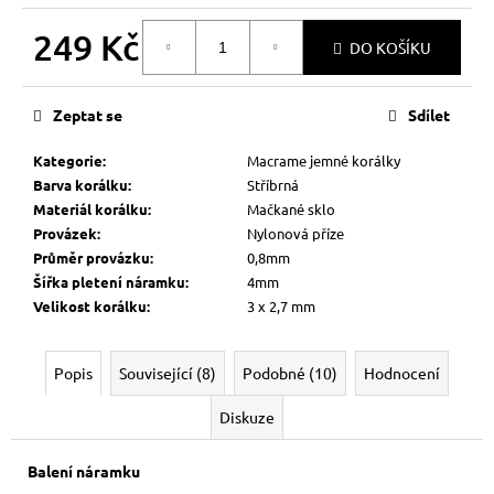
249 Kč
DO KOŠÍKU
Měrná
cena:
Zeptat se
Sdílet
Kategorie
:
Macrame jemné korálky
Barva korálku
:
Stříbrná
Materiál korálku
:
Mačkané sklo
Provázek
:
Nylonová příze
Průměr provázku
:
0,8mm
Šířka pletení náramku
:
4mm
Velikost korálku
:
3 x 2,7 mm
Popis
Související (8)
Podobné (10)
Hodnocení
Diskuze
Balení náramku