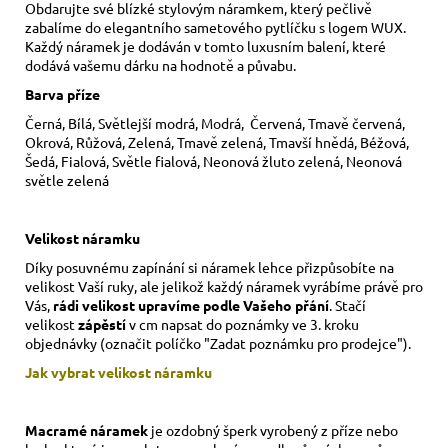
Obdarujte své blízké stylovým náramkem, který pečlivě
zabalíme do elegantního sametového pytlíčku s logem WUX.
Každý náramek je dodáván v tomto luxusním balení, které
dodává vašemu dárku na hodnotě a půvabu.
Barva příze
Černá, Bílá, Světlejší modrá, Modrá, Červená, Tmavě červená,
Okrová, Růžová, Zelená, Tmavě zelená, Tmavší hnědá, Béžová,
Šedá, Fialová, Světle fialová, Neonová žluto zelená, Neonová
světle zelená
Velikost náramku
Díky posuvnému zapínání si náramek lehce přizpůsobíte na
velikost Vaší ruky,
ale jelikož každý náramek vyrábíme právě pro
Vás,
rádi velikost upravíme podle Vašeho přání
. Stačí
velikost
zápěstí
v cm napsat do poznámky ve 3. kroku
objednávky (označit políčko "Zadat poznámku pro prodejce").
Jak vybrat velikost
náramku
Macramé náramek
je ozdobný šperk vyrobený z příze nebo