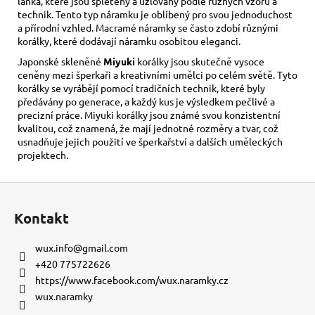
lanka, které jsou spleteny a uzlovány podle různých vzorů a
technik. Tento typ náramku je oblíbený pro svou jednoduchost
a přírodní vzhled. Macramé náramky se často zdobí různými
korálky, které dodávají náramku osobitou eleganci.
Japonské skleněné
Miyuki
korálky jsou skutečně vysoce
ceněny mezi šperkaři a kreativními umělci po celém světě. Tyto
korálky se vyrábějí pomocí tradičních technik, které byly
předávány po generace, a každý kus je výsledkem pečlivé a
precizní práce. Miyuki korálky jsou známé svou konzistentní
kvalitou, což znamená, že mají jednotné rozměry a tvar, což
usnadňuje jejich použití ve šperkařství a dalších uměleckých
projektech.
Z
á
Kontakt
p
a
wux.info
@
gmail.com
t
+420 775722626
í
https://www.facebook.com/wux.naramky.cz
wux.naramky