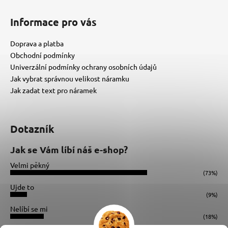
Informace pro vás
Doprava a platba
Obchodní podmínky
Univerzální podmínky ochrany osobních údajů
Jak vybrat správnou velikost náramku
Jak zadat text pro náramek
Dotazník
Jak se Vám líbí náš e-shop?
Velmi pěkný
(73%)
Ujde to
(9%)
Nelíbí se mi
(18%)