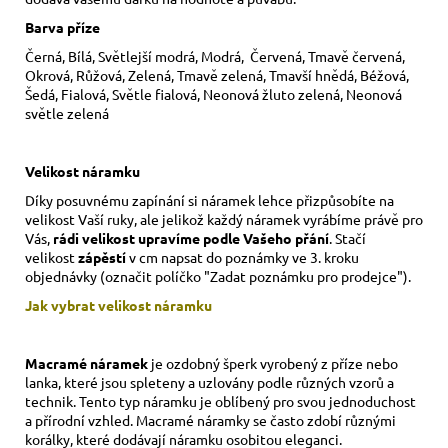
Barva příze
Černá, Bílá, Světlejší modrá, Modrá, Červená, Tmavě červená,
Okrová, Růžová, Zelená, Tmavě zelená, Tmavší hnědá, Béžová,
Šedá, Fialová, Světle fialová, Neonová žluto zelená, Neonová
světle zelená
Velikost náramku
Díky posuvnému zapínání si náramek lehce přizpůsobíte na
velikost Vaší ruky,
ale jelikož každý náramek vyrábíme právě pro
Vás,
rádi velikost upravíme podle Vašeho přání
. Stačí
velikost
zápěstí
v cm napsat do poznámky ve 3. kroku
objednávky (označit políčko "Zadat poznámku pro prodejce").
Jak vybrat velikost
náramku
Macramé náramek
je ozdobný šperk vyrobený z příze nebo
lanka, které jsou spleteny a uzlovány podle různých vzorů a
technik. Tento typ náramku je oblíbený pro svou jednoduchost
a přírodní vzhled. Macramé náramky se často zdobí různými
korálky, které dodávají náramku osobitou eleganci.