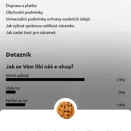
Doprava a platba
Obchodní podmínky
Univerzální podmínky ochrany osobních údajů
Jak vybrat správnou velikost náramku
Jak zadat text pro náramek
Dotazník
Jak se Vám líbí náš e-shop?
Velmi pěkný
(73%)
Ujde to
(9%)
Nelíbí se mi
(18%)
Počet hlasů:
34
Instagram