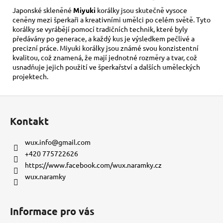
Japonské skleněné
Miyuki
korálky jsou skutečně vysoce
ceněny mezi šperkaři a kreativními umělci po celém světě. Tyto
korálky se vyrábějí pomocí tradičních technik, které byly
předávány po generace, a každý kus je výsledkem pečlivé a
precizní práce. Miyuki korálky jsou známé svou konzistentní
kvalitou, což znamená, že mají jednotné rozměry a tvar, což
usnadňuje jejich použití ve šperkařství a dalších uměleckých
projektech.
Z
á
Kontakt
p
a
wux.info
@
gmail.com
t
+420 775722626
í
https://www.facebook.com/wux.naramky.cz
wux.naramky
Informace pro vás