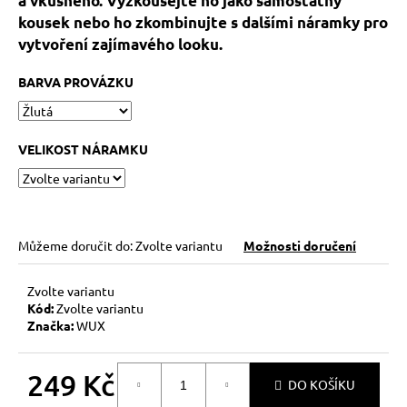
a vkusného. Vyzkoušejte ho jako samostatný
č
u
kousek nebo ho zkombinujte s dalšími náramky pro
j
vytvoření zajímavého looku.
e
m
BARVA PROVÁZKU
e
VELIKOST NÁRAMKU
HEMATITOVÉ
SRDÍČKO
–
PORVÁZKOVÝ
NÁRAMEK
169
Můžeme doručit do:
Zvolte variantu
Možnosti doručení
Kč
Původně:
210
Zvolte variantu
Kč
Kód:
Zvolte variantu
Značka:
WUX
249 Kč
DO KOŠÍKU
Měrná