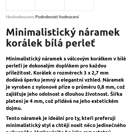
a
j
Průměrné
Neohodnoceno
Podrobnosti hodnocení
í
hodnocení
produktu
Minimalistický náramek
t
je
?
0,0
korálek bílá perleť
z
5
hvězdiček.
Minimalistický náramek s válcovým korálkem v bílé
perleťi je dokonalým doplňkem pro každou
HLEDAT
příležitost. Korálek o rozměrech 3 x 2,7 mm
dodává šperku jemný a elegantní vzhled. Náramek
je vyroben z nylonové příze o průměru 0,8 mm, což
D
zajišťuje jeho odolnost a dlouhou životnost. Šířka
o
pletení je 4 mm, což přidává na jeho estetickém
p
dojmu.
o
Tento náramek je ideální pro ty, kteří preferují
r
minimalistický styl a chtějí nosit něco jedinečného
u