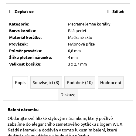
cena:
Zeptat se
Sdílet
Kategorie
:
Macrame jemné korálky
Barva korálku
:
Bílá perleť
Materiál korálku
:
Mačkané sklo
Provázek
:
Nylonová příze
Průměr provázku
:
0,8 mm
Šířka pletení náramku
:
4 mm
Velikost korálku
:
3 x 2,7 mm
Popis
Související (8)
Podobné (10)
Hodnocení
Diskuze
Balení náramku
Obdarujte své blízké stylovým náramkem, který pečlivě
zabalíme do elegantního sametového pytlíčku s logem WUX.
Každý náramek je dodáván v tomto luxusním balení, které
dodává vašemu dárku na hodnotě a půvabu.