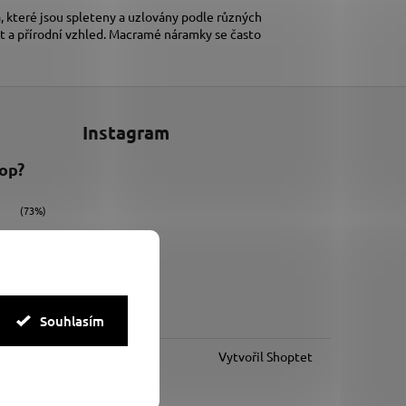
 které jsou spleteny a uzlovány podle různých
t a přírodní vzhled. Macramé náramky se často
Instagram
hop?
(73%)
(9%)
(18%)
Souhlasím
Vytvořil Shoptet