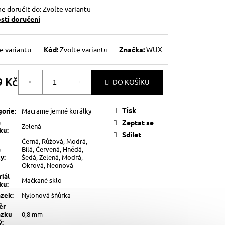
 doručit do:
Zvolte variantu
ti doručení
e variantu
Kód:
Zvolte variantu
Značka:
WUX
9 Kč
DO KOŠÍKU
á
Tisk
gorie
:
Macrame jemné korálky
a
Zeptat se
Zelená
lku
:
Sdílet
Černá, Růžová, Modrá,
a
Bílá, Červená, Hnědá,
ky
:
Šedá, Zelená, Modrá,
Okrová, Neonová
iál
Mačkané sklo
lku
:
ázek
:
Nylonová šňůrka
ěr
ázku
0,8 mm
ý
: