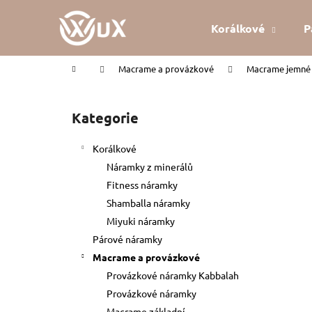
K
Přejít
na
o
Korálkové
P
obsah
Zpět
Zpět
š
do
do
í
Domů
Macrame a provázkové
Macrame jemné 
k
obchodu
obchodu
P
o
Kategorie
Přeskočit
s
kategorie
t
Korálkové
r
Náramky z minerálů
a
Fitness náramky
n
Shamballa náramky
n
Miyuki náramky
í
Párové náramky
p
Macrame a provázkové
a
Provázkové náramky Kabbalah
n
Provázkové náramky
KABBALAH ČERVENÝ NÁRAMEK
e
Macrame základní