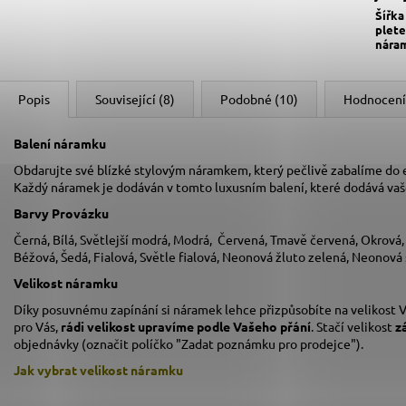
Šířka
plete
nára
Popis
Související (8)
Podobné (10)
Hodnocení
Balení náramku
Obdarujte své blízké stylovým náramkem, který pečlivě zabalíme do
Každý náramek je dodáván v tomto luxusním balení, které dodává va
Barvy Provázku
Černá, Bílá, Světlejší modrá, Modrá, Červená, Tmavě červená, Okrová
Béžová, Šedá, Fialová, Světle fialová, Neonová žluto zelená, Neonová
Velikost náramku
Díky posuvnému zapínání si náramek lehce přizpůsobíte na velikost V
pro Vás,
rádi velikost upravíme podle Vašeho přání
. Stačí velikost
z
objednávky (označit políčko "Zadat poznámku pro prodejce").
Jak vybrat velikost
náramku