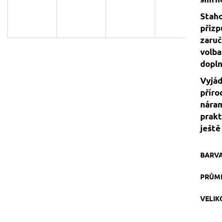
129 Kč
119 Kč
Původně:
149 Kč
Staho
přizp
zaruč
volba
dopln
Vyjád
příro
náram
prakt
ještě
BARV
PRŮM
VELI