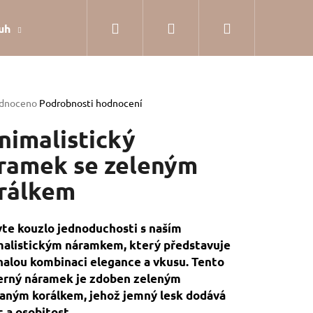
Hledat
Přihlášení
Nákupní
uh
Dárkové balení
Hodnocení obchodu
Jak
košík
rné
dnoceno
Podrobnosti hodnocení
cení
tu
nimalistický
ramek se zeleným
rálkem
ček.
te kouzlo jednoduchosti s naším
alistickým náramkem, který představuje
alou kombinaci elegance a vkusu. Tento
erný náramek je zdoben zeleným
ným korálkem, jehož jemný lesk dodává
SILVER
 a osobitost.