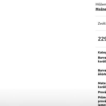
Můžeme
Možnos
Zvolt
22
Měrn
cena:
Kate
Barv
korá
Barv
šňůr
Mater
korá
Prov
Prům
prov
jemn