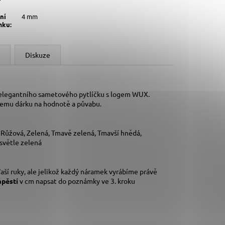
ní
4 mm
mku
:
Diskuze
 elegantního sametového pytlíčku s logem WUX.
šemu dárku na hodnotě a půvabu.
, Růžová, Zelená, Tmavě zelená, Tmavší hnědá,
 světle zelená
aší ruky,
ale jelikož každý náramek vyrábíme právě
ápěstí
v cm napsat do poznámky ve 3. kroku