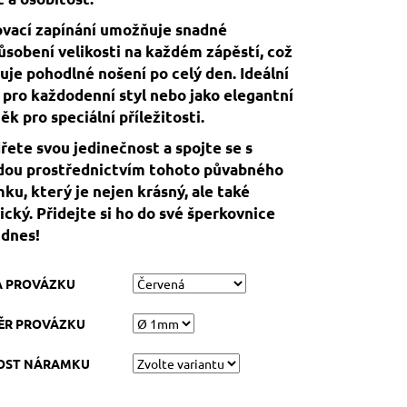
vací zapínání umožňuje snadné
ůsobení velikosti na každém zápěstí, což
uje pohodlné nošení po celý den. Ideální
 pro každodenní styl nebo jako elegantní
ěk pro speciální příležitosti.
řete svou jedinečnost a spojte se s
dou prostřednictvím tohoto půvabného
ku, který je nejen krásný, ale také
ický. Přidejte si ho do své šperkovnice
 dnes!
A PROVÁZKU
ĚR PROVÁZKU
KOST NÁRAMKU