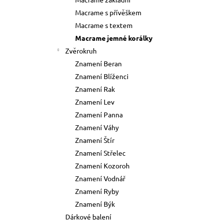
73 Kč
l
Macrame s přívěškem
Původně:
89 Kč
Macrame s textem
Macrame jemné korálky
Zvěrokruh
Znamení Beran
Znamení Blíženci
Znamení Rak
Znamení Lev
Znamení Panna
Znamení Váhy
Znamení Štír
Znamení Střelec
Znamení Kozoroh
Znamení Vodnář
Znamení Ryby
Znamení Býk
Dárkové balení