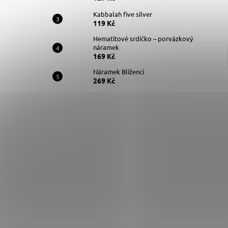
Kabbalah five silver
119 Kč
Hematitové srdíčko – porvázkový
náramek
169 Kč
Náramek Blíženci
269 Kč