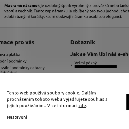
Macramé náramek
je ozdobný šperk vyrobený z provázků nebo lanka,
vzorů a technik. Tento typ náramku je oblíbený pro svou jednoduchos
zdobí různými korálky, které dodávají náramku osobitou eleganci.
mace pro vás
Dotazník
Jak se Vám líbí náš e-s
va a platba
odní podmínky
Velmi pěkný
rzální podmínky ochrany
ích údajů
Ujde to
ybrat správnou velikost náramku
adat text pro náramek
Nelíbí se mi
Tento web používá soubory cookie. Dalším
procházením tohoto webu vyjadřujete souhlas s
Počet hlasů:
34
jejich používáním.. Více informací
zde
.
t nastavení cookies
Nastavení