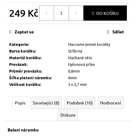
249 Kč
DO KOŠÍKU
Měrná
cena:
Zeptat se
Sdílet
Kategorie
:
Macrame jemné korálky
Barva korálku
:
Stříbrná
Materiál korálku
:
Mačkané sklo
Provázek
:
Nylonová příze
Průměr provázku
:
0,8mm
Šířka pletení náramku
:
4mm
Velikost korálku
:
3 x 2,7 mm
Popis
Související (8)
Podobné (10)
Hodnocení
Diskuze
Balení náramku