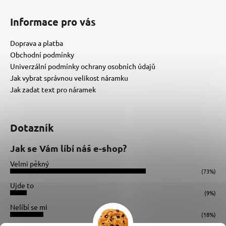
Informace pro vás
Doprava a platba
Obchodní podmínky
Univerzální podmínky ochrany osobních údajů
Jak vybrat správnou velikost náramku
Jak zadat text pro náramek
Dotazník
Jak se Vám líbí náš e-shop?
Velmi pěkný
(73%)
Ujde to
(9%)
Nelíbí se mi
(18%)