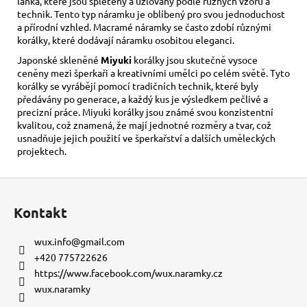
lanka, které jsou spleteny a uzlovány podle různých vzorů a
technik. Tento typ náramku je oblíbený pro svou jednoduchost
a přírodní vzhled. Macramé náramky se často zdobí různými
korálky, které dodávají náramku osobitou eleganci.
Japonské skleněné
Miyuki
korálky jsou skutečně vysoce
ceněny mezi šperkaři a kreativními umělci po celém světě. Tyto
korálky se vyrábějí pomocí tradičních technik, které byly
předávány po generace, a každý kus je výsledkem pečlivé a
precizní práce. Miyuki korálky jsou známé svou konzistentní
kvalitou, což znamená, že mají jednotné rozměry a tvar, což
usnadňuje jejich použití ve šperkařství a dalších uměleckých
projektech.
Z
á
Kontakt
p
a
wux.info
@
gmail.com
t
+420 775722626
í
https://www.facebook.com/wux.naramky.cz
wux.naramky