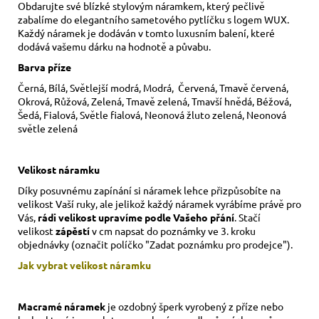
Obdarujte své blízké stylovým náramkem, který pečlivě
zabalíme do elegantního sametového pytlíčku s logem WUX.
Každý náramek je dodáván v tomto luxusním balení, které
dodává vašemu dárku na hodnotě a půvabu.
Barva příze
Černá, Bílá, Světlejší modrá, Modrá, Červená, Tmavě červená,
Okrová, Růžová, Zelená, Tmavě zelená, Tmavší hnědá, Béžová,
Šedá, Fialová, Světle fialová, Neonová žluto zelená, Neonová
světle zelená
Velikost náramku
Díky posuvnému zapínání si náramek lehce přizpůsobíte na
velikost Vaší ruky,
ale jelikož každý náramek vyrábíme právě pro
Vás,
rádi velikost upravíme podle Vašeho přání
. Stačí
velikost
zápěstí
v cm napsat do poznámky ve 3. kroku
objednávky (označit políčko "Zadat poznámku pro prodejce").
Jak vybrat velikost
náramku
Macramé náramek
je ozdobný šperk vyrobený z příze nebo