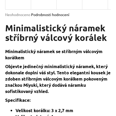
a
j
Průměrné
Neohodnoceno
Podrobnosti hodnocení
í
hodnocení
produktu
Minimalistický náramek
t
je
?
0,0
stříbrný válcový korálek
z
5
hvězdiček.
Minimalistický náramek se stříbrným válcovým
korálkem
HLEDAT
Objevte jedinečný minimalistický náramek, který
dokonale doplní váš styl. Tento elegantní kousek je
zdoben stříbrným válcovým korálkem pokoveným
D
značkou Miyuki, který dodává náramku
o
sofistikovaný vzhled.
p
o
Specifikace:
r
u
Velikost korálku: 3 x 2,7 mm