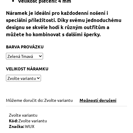
č
Velikost pletení: 4 mm
u
Náramek je ideální pro každodenní nošení i
j
e
speciální příležitosti. Díky svému jednoduchému
m
designu se skvěle hodí k různým outfitům a
e
můžete ho kombinovat s dalšími šperky.
BARVA PROVÁZKU
KABBALAH
ČERVENÝ
NÁRAMEK
VELIKOST NÁRAMKU
73
Kč
Původně:
89
Kč
Můžeme doručit do:
Zvolte variantu
Možnosti doručení
Zvolte variantu
Kód:
Zvolte variantu
Značka:
WUX