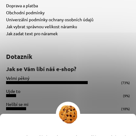
Doprava a platba
Obchodní podmínky
Univerzální podmínky ochrany osobních údajů
Jak vybrat správnou velikost náramku
Jak zadat text pro náramek
Dotazník
Jak se Vám líbí náš e-shop?
Velmi pěkný
(73%)
Ujde to
(9%)
Nelíbí se mi
(18%)
Počet hlasů:
34
Instagram