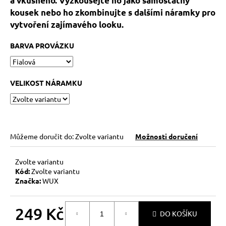
a vkusného. Vyzkoušejte ho jako samostatný
č
u
kousek nebo ho zkombinujte s dalšími náramky pro
j
vytvoření zajímavého looku.
e
m
BARVA PROVÁZKU
e
VELIKOST NÁRAMKU
HEMATITOVÉ
SRDÍČKO
–
PORVÁZKOVÝ
NÁRAMEK
169
Můžeme doručit do:
Zvolte variantu
Možnosti doručení
Kč
Původně:
210
Zvolte variantu
Kč
Kód:
Zvolte variantu
Značka:
WUX
249 Kč
DO KOŠÍKU
Měrná