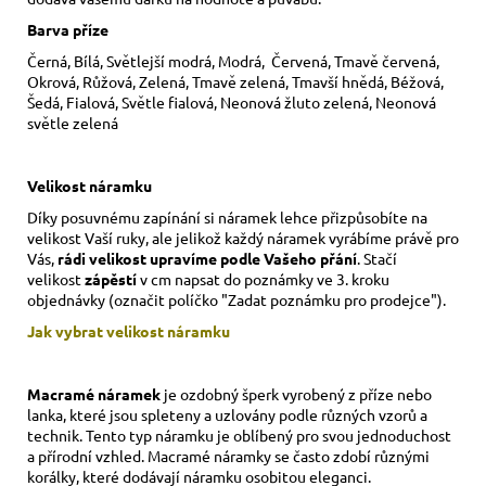
Barva příze
Černá, Bílá, Světlejší modrá, Modrá, Červená, Tmavě červená,
Okrová, Růžová, Zelená, Tmavě zelená, Tmavší hnědá, Béžová,
Šedá, Fialová, Světle fialová, Neonová žluto zelená, Neonová
světle zelená
Velikost náramku
Díky posuvnému zapínání si náramek lehce přizpůsobíte na
velikost Vaší ruky,
ale jelikož každý náramek vyrábíme právě pro
Vás,
rádi velikost upravíme podle Vašeho přání
. Stačí
velikost
zápěstí
v cm napsat do poznámky ve 3. kroku
objednávky (označit políčko "Zadat poznámku pro prodejce").
Jak vybrat velikost
náramku
Macramé náramek
je ozdobný šperk vyrobený z příze nebo
lanka, které jsou spleteny a uzlovány podle různých vzorů a
technik. Tento typ náramku je oblíbený pro svou jednoduchost
a přírodní vzhled. Macramé náramky se často zdobí různými
korálky, které dodávají náramku osobitou eleganci.