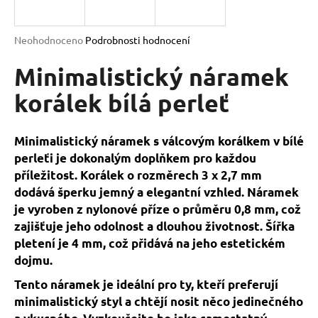
a
j
Průměrné
Neohodnoceno
Podrobnosti hodnocení
í
hodnocení
produktu
Minimalistický náramek
t
je
?
0,0
korálek bílá perleť
z
5
hvězdiček.
Minimalistický náramek s válcovým korálkem v bílé
perleťi je dokonalým doplňkem pro každou
HLEDAT
příležitost. Korálek o rozměrech 3 x 2,7 mm
dodává šperku jemný a elegantní vzhled. Náramek
je vyroben z nylonové příze o průměru 0,8 mm, což
D
zajišťuje jeho odolnost a dlouhou životnost. Šířka
o
pletení je 4 mm, což přidává na jeho estetickém
p
dojmu.
o
Tento náramek je ideální pro ty, kteří preferují
r
minimalistický styl a chtějí nosit něco jedinečného
u