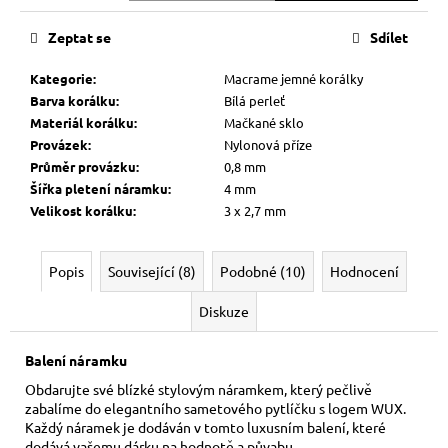
cena:
Zeptat se
Sdílet
Kategorie
:
Macrame jemné korálky
Barva korálku
:
Bílá perleť
Materiál korálku
:
Mačkané sklo
Provázek
:
Nylonová příze
Průměr provázku
:
0,8 mm
Šířka pletení náramku
:
4 mm
Velikost korálku
:
3 x 2,7 mm
Popis
Související (8)
Podobné (10)
Hodnocení
Diskuze
Balení náramku
Obdarujte své blízké stylovým náramkem, který pečlivě
zabalíme do elegantního sametového pytlíčku s logem WUX.
Každý náramek je dodáván v tomto luxusním balení, které
dodává vašemu dárku na hodnotě a půvabu.