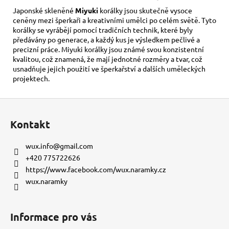
Japonské skleněné
Miyuki
korálky jsou skutečně vysoce
ceněny mezi šperkaři a kreativními umělci po celém světě. Tyto
korálky se vyrábějí pomocí tradičních technik, které byly
předávány po generace, a každý kus je výsledkem pečlivé a
precizní práce. Miyuki korálky jsou známé svou konzistentní
kvalitou, což znamená, že mají jednotné rozměry a tvar, což
usnadňuje jejich použití ve šperkařství a dalších uměleckých
projektech.
Z
á
Kontakt
p
a
wux.info
@
gmail.com
t
+420 775722626
í
https://www.facebook.com/wux.naramky.cz
wux.naramky
Informace pro vás