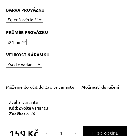
č
u
BARVA PROVÁZKU
j
e
m
PRŮMĚR PROVÁZKU
e
NÁRAMEK
VELIKOST NÁRAMKU
BLÍŽENCI
269
Kč
Můžeme doručit do:
Zvolte variantu
Možnosti doručení
Zvolte variantu
Kód:
Zvolte variantu
Značka:
WUX
159 Kč
DO KOŠÍKU