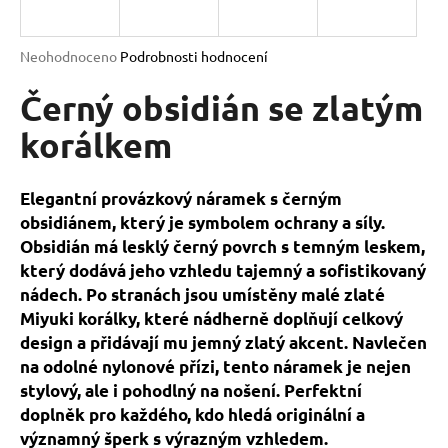
a
j
Průměrné
Neohodnoceno
Podrobnosti hodnocení
í
hodnocení
produktu
Černý obsidián se zlatým
t
je
?
0,0
korálkem
z
5
hvězdiček.
Elegantní provázkový náramek s černým
obsidiánem, který je symbolem ochrany a síly.
HLEDAT
Obsidián má lesklý černý povrch s temným leskem,
který dodává jeho vzhledu tajemný a sofistikovaný
nádech. Po stranách jsou umístěny malé zlaté
D
Miyuki korálky, které nádherně doplňují celkový
o
design a přidávají mu jemný zlatý akcent. Navlečen
p
na odolné nylonové přízi, tento náramek je nejen
o
stylový, ale i pohodlný na nošení. Perfektní
r
doplněk pro každého, kdo hledá originální a
u
významný šperk s výrazným vzhledem.