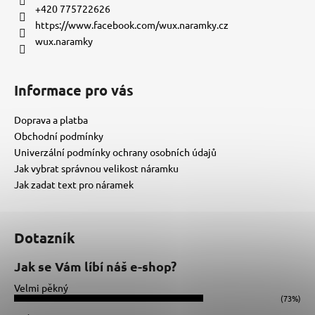
t
+420 775722626
í
https://www.facebook.com/wux.naramky.cz
wux.naramky
Informace pro vás
Doprava a platba
Obchodní podmínky
Univerzální podmínky ochrany osobních údajů
Jak vybrat správnou velikost náramku
Jak zadat text pro náramek
Dotazník
Jak se Vám líbí náš e-shop?
Velmi pěkný
(73%)