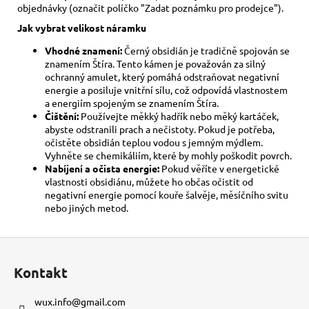
objednávky (označit políčko "Zadat poznámku pro prodejce").
Jak vybrat velikost
náramku
Vhodné znamení:
Černý obsidián je tradičně spojován se
znamením Štíra. Tento kámen je považován za silný
ochranný amulet, který pomáhá odstraňovat negativní
energie a posiluje vnitřní sílu, což odpovídá vlastnostem
a energiím spojeným se znamením Štíra.
Čištění:
Používejte měkký hadřík nebo měký kartáček,
abyste odstranili prach a nečistoty. Pokud je potřeba,
očistěte obsidián teplou vodou s jemným mýdlem.
Vyhněte se chemikáliím, které by mohly poškodit povrch.
Nabíjení a očista energie:
Pokud věříte v energetické
vlastnosti obsidiánu, můžete ho občas očistit od
negativní energie pomocí kouře šalvěje, měsíčního svitu
nebo jiných metod.
Z
á
Kontakt
p
a
wux.info
@
gmail.com