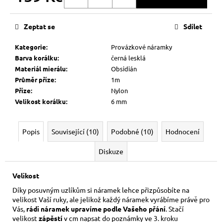
Měrná
cena:
Zeptat se
Sdílet
Kategorie
:
Provázkové náramky
Barva korálku
:
černá lesklá
Materiál mierálu
:
Obsidián
Průměr příze
:
1m
Příze
:
Nylon
Velikost korálku
:
6 mm
Popis
Související (10)
Podobné (10)
Hodnocení
Diskuze
Velikost
Díky posuvným uzlíkům si náramek lehce přizpůsobíte na
velikost Vaší ruky,
ale jelikož každý náramek vyrábíme právě pro
Vás,
rádi náramek upravíme podle Vašeho přání
. Stačí
velikost
zápěstí
v cm napsat do poznámky ve 3. kroku