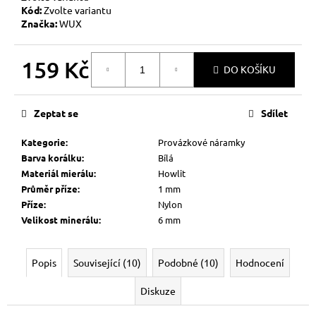
č
Kód:
Zvolte variantu
u
Značka:
WUX
j
e
m
159 Kč
DO KOŠÍKU
e
Měrná
cena:
Zeptat se
Sdílet
HEMATITOVÉ
SRDÍČKO
Kategorie
:
Provázkové náramky
–
PORVÁZKOVÝ
Barva korálku
:
Bílá
NÁRAMEK
Materiál mierálu
:
Howlit
169
Průměr příze
:
1 mm
Kč
Příze
:
Nylon
Původně:
Velikost minerálu
:
6 mm
210
Kč
Popis
Související (10)
Podobné (10)
Hodnocení
Diskuze