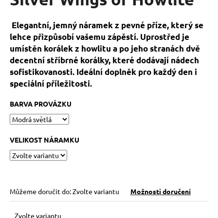
je
a
0,0
z
j
Elegantní, jemný náramek z pevné příze, který se
5
í
lehce přizpůsobí vašemu zápěstí. Uprostřed je
hvězdiček.
t
umístěn korálek z howlitu a po jeho stranách dvě
decentní stříbrné korálky, které dodávají nádech
?
sofistikovanosti. Ideální doplněk pro každý den i
speciální příležitosti.
BARVA PROVÁZKU
HLEDAT
VELIKOST NÁRAMKU
D
o
p
o
Můžeme doručit do:
Zvolte variantu
Možnosti doručení
r
u
Zvolte variantu