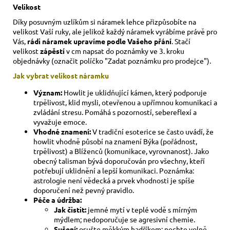
Velikost
Díky posuvným uzlíkům si náramek lehce přizpůsobíte na
velikost Vaší ruky,
ale jelikož každý náramek vyrábíme právě pro
Vás,
rádi náramek upravíme podle Vašeho přání
. Stačí
velikost
zápěstí
v cm napsat do poznámky ve 3. kroku
objednávky (označit políčko "Zadat poznámku pro prodejce").
Jak vybrat velikost
náramku
Význam:
Howlit je uklidňující kámen, který podporuje
trpělivost, klid mysli, otevřenou a upřímnou komunikaci a
zvládání stresu. Pomáhá s pozorností, sebereflexí a
vyvažuje emoce.
Vhodné znamení:
V tradiční esoterice se často uvádí, že
howlit vhodně působí na znamení Býka (pořádnost,
trpělivost) a Blíženců (komunikace, vyrovnanost). Jako
obecný talisman bývá doporučován pro všechny, kteří
potřebují uklidnění a lepší komunikaci. Poznámka:
astrologie není vědecká a prvek vhodnosti je spíše
doporučení než pevný pravidlo.
Péče a údržba:
Jak čistit:
jemné mytí v teplé vodě s mírným
mýdlem; nedoporučuje se agresivní chemie.
Sušení:
osušte měkkým hadříkem; nechte volně