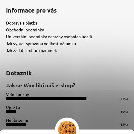
Informace pro vás
Doprava a platba
Obchodní podmínky
Univerzální podmínky ochrany osobních údajů
Jak vybrat správnou velikost náramku
Jak zadat text pro náramek
Dotazník
Jak se Vám líbí náš e-shop?
Velmi pěkný
(73%)
Ujde to
(9%)
Nelíbí se mi
(18%)
Počet hlasů:
34