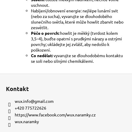
uschnout.
Nabíjení/obnovení energie: nejlépe lunární svit
(nebo za sucha), vyvarujte se dlouhodobého
slunečního světla, které může howlit zbarvit nebo
zesvětlit.
Péče o povrch:
howlit je měkký (tvrdost kolem
3,5–4), buďte opatrní s prudkými nárazy a ostrými
povrchy; ukládejte jej zvlášť, aby nedošlo k
poškození.
Co nedělat:
vyvarujte se dlouhodobému kontaktu
se soli nebo silnými chemikáliemi.
Z
á
Kontakt
p
a
wux.info
@
gmail.com
t
+420 775722626
í
https://www.facebook.com/wux.naramky.cz
wux.naramky