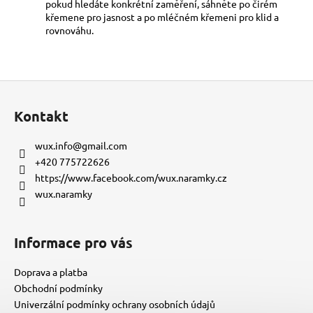
pokud hledáte konkrétní zaměření, sáhněte po čirém
křemene pro jasnost a po mléčném křemeni pro klid a
rovnováhu.
Z
á
Kontakt
p
a
wux.info
@
gmail.com
t
+420 775722626
í
https://www.facebook.com/wux.naramky.cz
wux.naramky
Informace pro vás
Doprava a platba
Obchodní podmínky
Univerzální podmínky ochrany osobních údajů