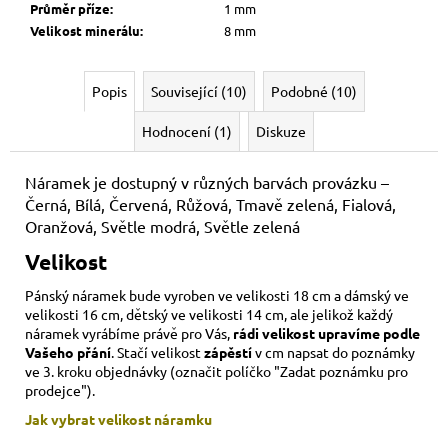
Průměr příze
:
1 mm
Velikost minerálu
:
8 mm
Popis
Související (10)
Podobné (10)
Hodnocení (1)
Diskuze
Náramek je dostupný v různých barvách provázku –
Černá, Bílá, Červená, Růžová, Tmavě zelená, Fialová,
Oranžová, Světle modrá, Světle zelená
Velikost
Pánský náramek bude vyroben ve velikosti 18 cm a dámský ve
velikosti 16 cm, dětský ve velikosti 14 cm,
ale jelikož každý
náramek vyrábíme právě pro Vás,
rádi velikost upravíme podle
Vašeho přání
. Stačí velikost
zápěstí
v cm napsat do poznámky
ve 3. kroku objednávky (označit políčko "Zadat poznámku pro
prodejce").
Jak vybrat velikost
náramku