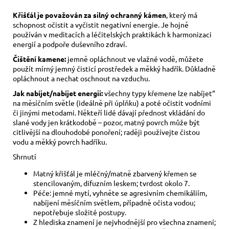
Křišťál je považován za silný ochranný kámen
, který má
schopnost očistit a vyčistit negativní energie. Je hojně
používán v meditacích a léčitelských praktikách k harmonizaci
energií a podpoře duševního zdraví.
Čištění kamene:
jemně opláchnout ve vlažné vodě, můžete
použít mírný jemný čisticí prostředek a měkký hadřík. Důkladně
opláchnout a nechat oschnout na vzduchu.
Jak nabíjet/nabíjet energii:
všechny typy křemene lze nabíjet“
na měsíčním světle (ideálně při úplňku) a poté očistit vodními
či jinými metodami. Někteří lidé dávají přednost vkládání do
slané vody jen krátkodobě – pozor, matný povrch může být
citlivější na dlouhodobé ponoření; raději používejte čistou
vodu a měkký povrch hadříku.
Shrnutí
Matný křišťál je mléčný/matně zbarvený křemen se
stencilovaným, difuzním leskem; tvrdost okolo 7.
Péče: jemné mytí, vyhněte se agresivním chemikáliím,
nabíjení měsíčním světlem, případně očista vodou;
nepotřebuje složité postupy.
Z hlediska znamení je nejvhodnější pro všechna znamení;