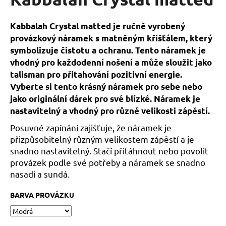
je
a
5,0
z
j
Kabbalah Crystal matted je ručně vyrobený
5
í
provázkový náramek s matněným křišťálem, který
hvězdiček.
t
symbolizuje čistotu a ochranu. Tento náramek je
vhodný pro každodenní nošení a může sloužit jako
?
talisman pro přitahování pozitivní energie.
Vyberte si tento krásný náramek pro sebe nebo
jako originální dárek pro své blízké. Náramek je
nastavitelný a vhodný pro různé velikosti zápěstí.
HLEDAT
Posuvné zapínání zajišťuje, že náramek je
přizpůsobitelný různým velikostem zápěstí a je
snadno nastavitelný. Stačí přitáhnout nebo povolit
D
provázek podle své potřeby a náramek se snadno
o
nasadí a sundá.
p
o
BARVA PROVÁZKU
r
u