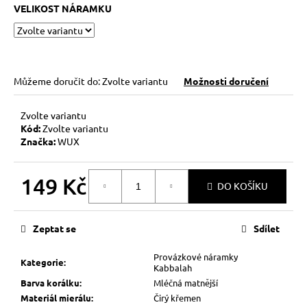
č
VELIKOST NÁRAMKU
u
j
e
m
e
Můžeme doručit do:
Zvolte variantu
Možnosti doručení
Zvolte variantu
HEMATITOVÉ
SRDÍČKO
Kód:
Zvolte variantu
–
Značka:
WUX
PORVÁZKOVÝ
NÁRAMEK
149 Kč
169
DO KOŠÍKU
Kč
Měrná
Původně:
cena:
210
Zeptat se
Sdílet
Kč
Provázkové náramky
Kategorie
:
Kabbalah
Barva korálku
:
Mléčná matnější
Materiál mierálu
:
Čirý křemen