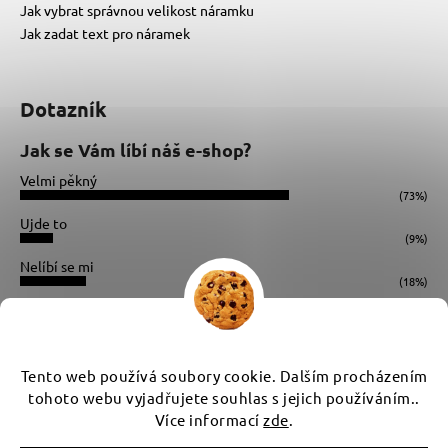
Jak vybrat správnou velikost náramku
Jak zadat text pro náramek
Dotazník
Jak se Vám líbí náš e-shop?
Velmi pěkný
(73%)
Ujde to
(9%)
Nelíbí se mi
(18%)
Počet hlasů:
34
Instagram
Tento web používá soubory cookie. Dalším procházením
tohoto webu vyjadřujete souhlas s jejich používáním..
Více informací
zde
.
Vytvořil Shoptet