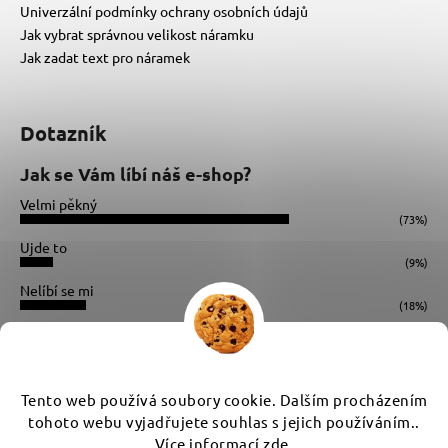
Univerzální podmínky ochrany osobních údajů
Jak vybrat správnou velikost náramku
Jak zadat text pro náramek
Dotazník
Jak se Vám líbí náš e-shop?
Velmi pěkný
(73%)
Ujde to
(9%)
Nelíbí se mi
(18%)
Počet hlasů:
34
Instagram
Tento web používá soubory cookie. Dalším procházením
tohoto webu vyjadřujete souhlas s jejich používáním..
Více informací
zde
.