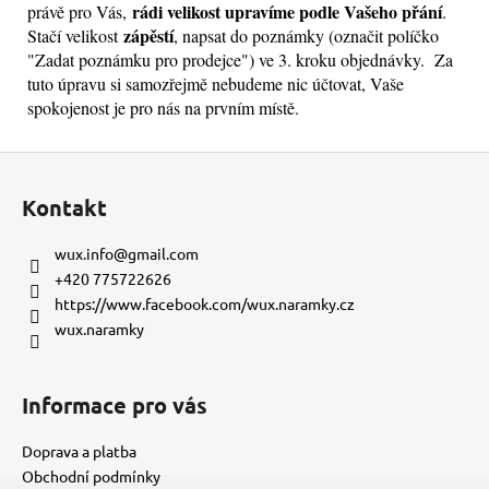
rádi velikost upravíme podle Vašeho přání
právě pro Vás,
.
zápěstí
Stačí velikost
, napsat do poznámky (označit políčko
"Zadat poznámku pro prodejce") ve 3. kroku objednávky. Za
tuto úpravu si samozřejmě nebudeme nic účtovat, Vaše
spokojenost je pro nás na prvním místě.
Z
á
Kontakt
p
a
wux.info
@
gmail.com
t
+420 775722626
í
https://www.facebook.com/wux.naramky.cz
wux.naramky
Informace pro vás
Doprava a platba
Obchodní podmínky