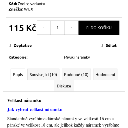
č
Kód:
Zvolte variantu
u
Značka:
WUX
j
e
115 Kč
m
DO KOŠÍKU
e
Měrná
cena:
Zeptat se
Sdílet
KABBALAH
STŘÍBRNÝ
Kategorie
:
Miyuki náramky
KROUŽEK
AG925
129
Popis
Související (10)
Podobné (10)
Hodnocení
Kč
Diskuze
Velikost náramku
Jak vybrat velikost náramku
Standardně vyrábíme dámské náramky ve velikosti 16 cm a
pánské ve velikost 18 cm, ale jelikož každý náramek vyrábíme