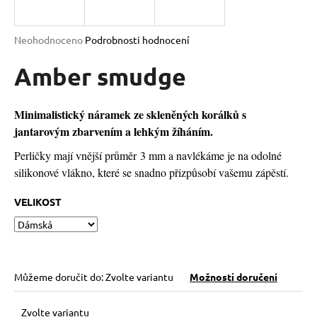
a
j
Průměrné
Neohodnoceno
Podrobnosti hodnocení
í
hodnocení
produktu
Amber smudge
t
je
?
0,0
z
Minimalistický náramek ze skleněných korálků s
5
jantarovým zbarvením a lehkým žíháním.
hvězdiček.
Perličky mají vnější průměr 3 mm a navlékáme je na odolné
HLEDAT
silikonové vlákno, které se snadno přizpůsobí vašemu zápěstí.
VELIKOST
D
o
p
o
Můžeme doručit do:
Zvolte variantu
Možnosti doručení
r
u
Zvolte variantu