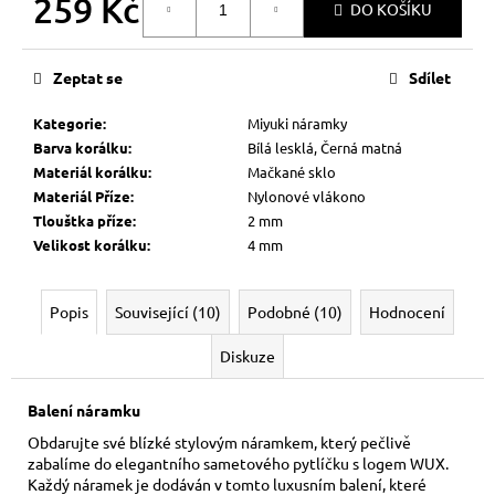
259 Kč
DO KOŠÍKU
Měrná
cena:
Zeptat se
Sdílet
Kategorie
:
Miyuki náramky
Barva korálku
:
Bílá lesklá, Černá matná
Materiál korálku
:
Mačkané sklo
Materiál Příze
:
Nylonové vlákono
Tlouštka příze
:
2 mm
Velikost korálku
:
4 mm
Popis
Související (10)
Podobné (10)
Hodnocení
Diskuze
Balení náramku
Obdarujte své blízké stylovým náramkem, který pečlivě
zabalíme do elegantního sametového pytlíčku s logem WUX.
Každý náramek je dodáván v tomto luxusním balení, které