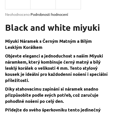
a
j
Průměrné
Neohodnoceno
Podrobnosti hodnocení
í
hodnocení
produktu
Black and white miyuki
t
je
?
0,0
z
Miyuki Náramek s Černým Matným a Bílým
5
Lesklým Korálkem
hvězdiček.
Objevte eleganci a jednoduchost s naším Miyuki
HLEDAT
náramkem, který kombinuje černý matný a bílý
lesklý korálek o velikosti 4 mm. Tento stylový
kousek je ideální pro každodenní nošení i speciální
příležitosti.
D
o
Díky stahovacímu zapínání si náramek snadno
p
přizpůsobíte podle svých potřeb, což zaručuje
o
pohodlné nošení po celý den.
r
u
Přidejte do svého šperkovníku tento jedinečný