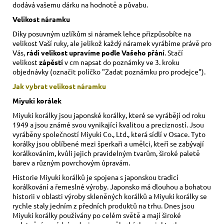
dodává vašemu dárku na hodnotě a půvabu.
Velikost náramku
Díky posuvným uzlíkům si náramek lehce přizpůsobíte na
velikost Vaší ruky,
ale jelikož každý náramek vyrábíme právě pro
Vás,
rádi velikost upravíme podle Vašeho přání
. Stačí
velikost
zápěstí
v cm napsat do poznámky ve 3. kroku
objednávky (označit políčko "Zadat poznámku pro prodejce").
Jak vybrat velikost
náramku
Miyuki korálek
Miyuki korálky jsou japonské korálky, které se vyrábějí od roku
1949 a jsou známé svou vynikající kvalitou a precizností. Jsou
vyráběny společností Miyuki Co., Ltd., která sídlí v Osace. Tyto
korálky jsou oblíbené mezi šperkaři a umělci, kteří se zabývají
korálkováním, kvůli jejich pravidelným tvarům, široké paletě
barev a různým povrchovým úpravám.
Historie Miyuki korálků je spojena s japonskou tradicí
korálkování a řemeslné výroby. Japonsko má dlouhou a bohatou
historii v oblasti výroby skleněných korálků a Miyuki korálky se
rychle staly jedním z předních produktů na trhu. Dnes jsou
Miyuki korálky používány po celém světě a mají široké