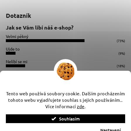
Dotazník
Jak se Vám líbí náš e-shop?
Velmi pěkný
(73%)
Ujde to
(9%)
Nelíbí se mi
(18%)
Počet hlasů:
34
Instagram
Tento web používá soubory cookie. Dalším procházením
tohoto webu vyjadřujete souhlas s jejich používáním..
Více informací
zde
.
Vytvořil Shoptet
Souhlasím
Copyright 2026
WUX
. Všechna práva vyhrazena.
Upravit
nastavení cookies
Nastavení