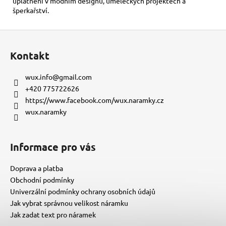
uplatnění v módním designu, uměleckých projektech a
šperkařství.
Z
á
Kontakt
p
a
wux.info
@
gmail.com
t
+420 775722626
í
https://www.facebook.com/wux.naramky.cz
wux.naramky
Informace pro vás
Doprava a platba
Obchodní podmínky
Univerzální podmínky ochrany osobních údajů
Jak vybrat správnou velikost náramku
Jak zadat text pro náramek