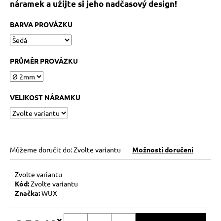
č
náramek a užijte si jeho nadčasový design!
u
j
BARVA PROVÁZKU
e
m
e
PRŮMĚR PROVÁZKU
HEMATITOVÉ
SRDÍČKO
VELIKOST NÁRAMKU
–
PORVÁZKOVÝ
NÁRAMEK
169
Kč
Původně:
Můžeme doručit do:
Zvolte variantu
Možnosti doručení
210
Kč
Zvolte variantu
Kód:
Zvolte variantu
Značka:
WUX