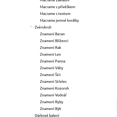
73 Kč
l
Macrame s přívěškem
Původně:
89 Kč
Macrame s textem
Macrame jemné korálky
Zvěrokruh
Znamení Beran
Znamení Blíženci
Znamení Rak
Znamení Lev
Znamení Panna
Znamení Váhy
Znamení Štír
Znamení Střelec
Znamení Kozoroh
Znamení Vodnář
Znamení Ryby
Znamení Býk
Dárkové balení