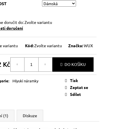
OST
 doručit do:
Zvolte variantu
ti doručení
e variantu
Kód:
Zvolte variantu
Značka:
WUX
2 Kč
DO KOŠÍKU
á
Tisk
gorie
:
Miyuki náramky
Zeptat se
Sdílet
í (1)
Diskuze