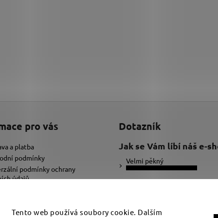
mace pro vás
Dotazník
Jak se Vám líbí náš e-s
va a platba
odní podmínky
Velmi pěkný
rzální podmínky ochrany
ích údajů
Ujde to
ybrat správnou velikost náramku
adat text pro náramek
Nelíbí se mi
Tento web používá soubory cookie. Dalším