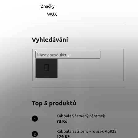
Značky
WUX
Vyhledávání
HLEDAT
Top 5 produktů
Kabbalah červený náramek
73 Kč
Kabbalah stříbrný kroužek Ag925
129 Kč