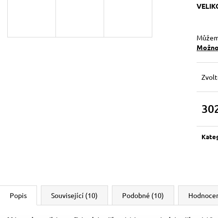
129 Kč
119 Kč
VELIK
Původně:
149 Kč
Můžeme
Možnos
Zvolt
30
Měrn
cena:
Kate
Popis
Související (10)
Podobné (10)
Hodnocen