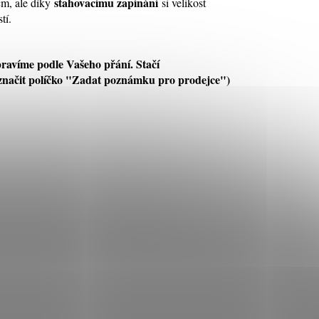
stahovacímu zapínání
cm, ale díky
si velikost
tí.
pravíme podle Vašeho přání. Stačí
označit políčko "Zadat poznámku pro prodejce")