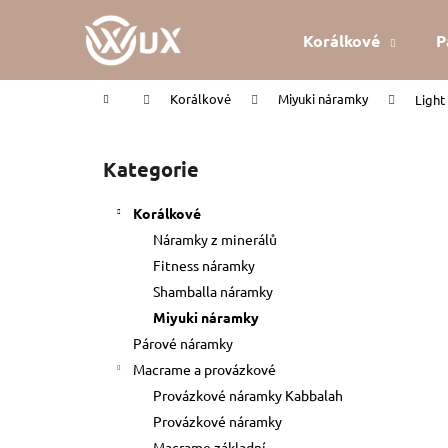
K
Přejít
na
o
Korálkové
P
obsah
Zpět
Zpět
š
do
do
í
Domů
Korálkové
Miyuki náramky
Light
k
obchodu
obchodu
P
o
Kategorie
Přeskočit
s
kategorie
t
Korálkové
r
Náramky z minerálů
a
Fitness náramky
n
Shamballa náramky
n
Miyuki náramky
í
Párové náramky
p
Macrame a provázkové
a
Provázkové náramky Kabbalah
n
Provázkové náramky
KABBALAH ČERVENÝ NÁRAMEK
e
Macrame základní