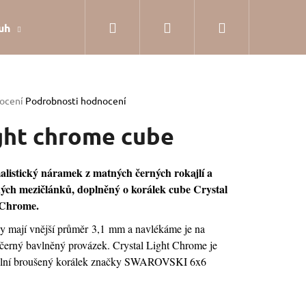
Hledat
Přihlášení
Nákupní
uh
Dárkové balení
Hodnocení obchodu
Jak
košík
rné
ocení
Podrobnosti hodnocení
cení
tu
ght chrome cube
listický náramek z matných černých rokajlí a
ch mezičlánků, doplněný o korálek cube Crystal
ček.
 Chrome.
ky mají vnější průměr 3,1 mm a navlékáme je na
černý bavlněný provázek. Crystal Light Chrome je
ální broušený korálek značky SWAROVSKI 6x6
SILVER