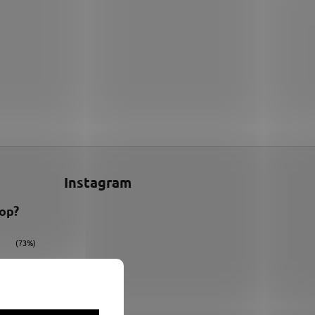
Instagram
hop?
(73%)
(9%)
(18%)