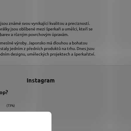
 jsou známé svou vynikající kvalitou a precizností.
orálky jsou oblíbené mezi šperkaři a umělci, kteří se
tě barev a různým povrchovým úpravám.
 řemeslné výroby. Japonsko má dlouhou a bohatou
e staly jedním z předních produktů na trhu. Dnes jsou
ódním designu, uměleckých projektech a šperkařství.
Instagram
hop?
(73%)
(9%)
(18%)