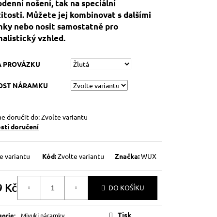
denní nošení, tak na speciální
žitosti. Můžete jej kombinovat s dalšími
ky nebo nosit samostatně pro
alistický vzhled.
A PROVÁZKU
KOST NÁRAMKU
 doručit do:
Zvolte variantu
ti doručení
e variantu
Kód:
Zvolte variantu
Značka:
WUX
9 Kč
DO KOŠÍKU
á
Tisk
gorie
:
Miyuki náramky