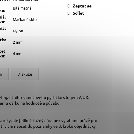
a
Zeptat se
Bílá matná
lku
:
Sdílet
iál
Mačkané sklo
lku
:
iál
Nylon
:
štka
2 mm
:
ost
4 mm
lku
:
ní
Diskuze
 elegantního sametového pytlíčku s logem WUX.
šemu dárku na hodnotě a půvabu.
í ruky,
ale jelikož každý náramek vyrábíme právě pro
stí
v cm napsat do poznámky ve 3. kroku objednávky