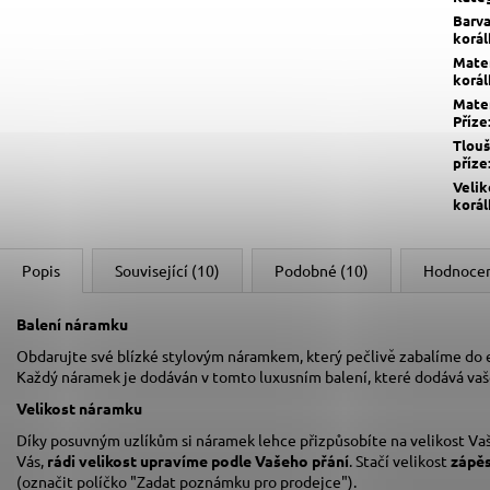
Barv
korá
Mater
korá
Mater
Příze
Tlou
příze
Velik
korá
Popis
Související (10)
Podobné (10)
Hodnoce
Balení náramku
Obdarujte své blízké stylovým náramkem, který pečlivě zabalíme do
Každý náramek je dodáván v tomto luxusním balení, které dodává va
Velikost náramku
Díky posuvným uzlíkům si náramek lehce přizpůsobíte na velikost Vaš
Vás,
rádi velikost upravíme podle Vašeho přání
. Stačí velikost
zápě
(označit políčko "Zadat poznámku pro prodejce").