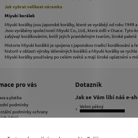
Jak vybrat velikost
náramku
Miyuki korálek
Miyuki korálky jsou japonské korálky, které se vyrábějí od roku 1949 a
Jsou vyráběny společností Miyuki Co., Ltd., která sídlí v Osace. Tyto k
zabývají korálkováním, kvůli jejich pravidelným tvarům, široké pale
Historie Miyuki korálků je spojena s japonskou tradicí korálkování a
historii v oblasti výroby skleněných korálků a Miyuki korálky se rychl
Miyuki korálky používány po celém světě a mají široké uplatnění v m
mace pro vás
Dotazník
Jak se Vám líbí náš e-s
va a platba
odní podmínky
Velmi pěkný
rzální podmínky ochrany
ích údajů
Ujde to
ybrat správnou velikost náramku
adat text pro náramek
Nelíbí se mi