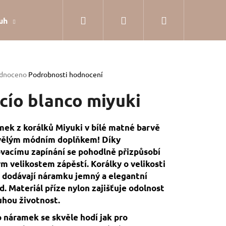
Hledat
Přihlášení
Nákupní
uh
Dárkové balení
Hodnocení obchodu
Jak
košík
rné
dnoceno
Podrobnosti hodnocení
cení
tu
cío blanco miyuki
ek z korálků Miyuki v bílé matné barvě
kvělým módním doplňkem! Díky
ček.
vacímu zapínání se pohodlně přizpůsobí
m velikostem zápěstí. Korálky o velikosti
dodávají náramku jemný a elegantní
d. Materiál příze nylon zajišťuje odolnost
uhou životnost.
 náramek se skvěle hodí jak pro
SILVER