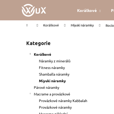
K
Přejít
na
o
Korálkové
P
obsah
Zpět
Zpět
š
do
do
í
Domů
Korálkové
Miyuki náramky
Rocío
k
obchodu
obchodu
P
o
Kategorie
Přeskočit
s
kategorie
t
Korálkové
r
Náramky z minerálů
a
Fitness náramky
n
Shamballa náramky
n
Miyuki náramky
í
Párové náramky
p
Macrame a provázkové
a
Provázkové náramky Kabbalah
n
Provázkové náramky
KABBALAH ČERVENÝ NÁRAMEK
e
Macrame základní