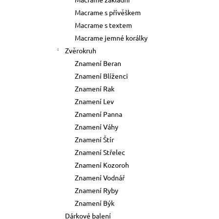
73 Kč
l
Macrame s přívěškem
Původně:
89 Kč
Macrame s textem
Macrame jemné korálky
Zvěrokruh
Znamení Beran
Znamení Blíženci
Znamení Rak
Znamení Lev
Znamení Panna
Znamení Váhy
Znamení Štír
Znamení Střelec
Znamení Kozoroh
Znamení Vodnář
Znamení Ryby
Znamení Býk
Dárkové balení